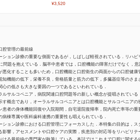
¥3,520
口腔管理の最前線
ション診療の重要な側面であるが，しばしば軽視されている．リハビリ
態に問題を抱えている．脳卒中患者では，口腔機能の障害だけでなく，意
が悪化することも多いため，口腔機能と口腔衛生の両面からの口腔健康
認知機能の低下，栄養不良，骨格筋量と筋力の低下，多臓器症等のさま
関心の低さも大きな要因の一つであるといわれている．
ルサルコペニア，病院関連口腔問題等の新しい概念が提唱されている
示す概念であり，オーラルサルコペニアとは口腔機能とサルコペニアの
ン患者の身体機能回復や入院期間，自宅退院復帰率，院内死亡率等の重
の病棟専属や医科歯科連携の重要性も唱えられている．
ション診療における口腔管理にフォーカスした．本特集の目的は，ス
る影響，アセスメントや口腔ケアの実際，疾患別の対応等をリハビリテ
おける最前線の専門家が執筆している．本誌ではこれまで口腔に関する