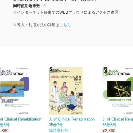
同時使用端末数
1
※インターネット経由でのWEBブラウザによるアクセス参照
※導入・利用方法の詳細は
こちら
 of Clinical Rehabilitation
J. of Clinical Rehabilitation
J. of Clinical Reha
5巻8号
35巻7号
35巻6号
,860
臨時増刊号
¥2,860