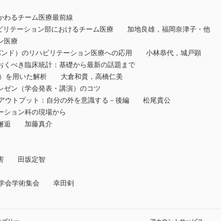
かかわるチーム医療最前線
ハビリテーション部におけるチーム医療 加地良雄，福岡奈津子・他
ョン医療
フバンド）のリハビリテーション医療への応用 小林恭代，城戸顕
おくべき臨床統計：基礎から最新の話題まで
y score）を用いた解析 大倉和貴，高橋仁美
プレゼン（学会発表・講演）のコツ
はアウトプット：自分の外を意識する－後編 松尾貴公
テーション科の現場から
の邂逅 加藤真介
障害 田坂定智
医学会学術集会 幸田剣