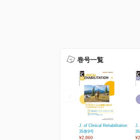
巻号一覧
J. of Clinical Rehabilitation
J.
35巻9号
3
¥2,860
¥2