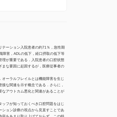
テーション入院患者の約71％，急性期
識障害，ADLの低下，経口摂取の低下等
管理が重要である．入院患者の口腔状態
ざまな要因に起因するが，医療従事者の
．オーラルフレイルとは機能障害を生じ
密接な関連を示す概念である．さらに，
要なアウトカム悪化と関連があることが
タッフが知っておくべき口腔問題をはじ
ーション診療の視点から見直すことであ
内容をあまり取り上げておらず，この特