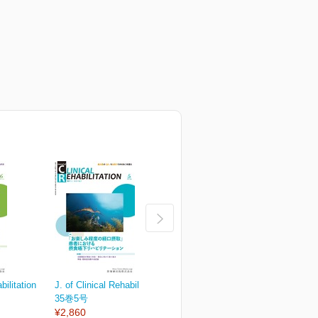
bilitation
J. of Clinical Rehabilitation
J. of Clinical Rehabilitation
J.
35巻5号
35巻4号
3
¥2,860
¥2,860
¥