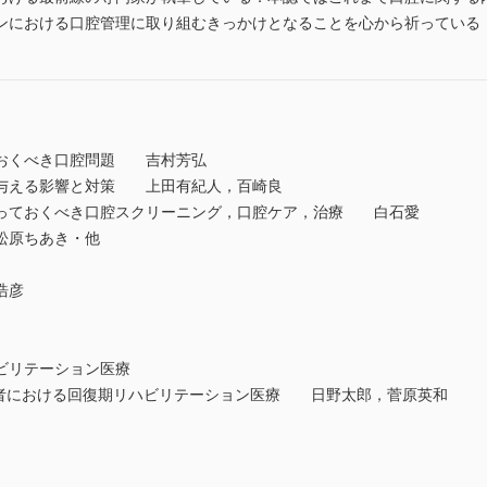
ンにおける口腔管理に取り組むきっかけとなることを心から祈っている
ておくべき口腔問題 吉村芳弘
に与える影響と対策 上田有紀人，百崎良
っておくべき口腔スクリーニング，口腔ケア，治療 白石愛
松原ちあき・他
浩彦
ハビリテーション医療
患者における回復期リハビリテーション医療 日野太郎，菅原英和