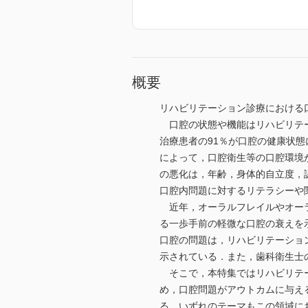
概要
リハビリテーション診療における
口腔の状態や機能はリハビリテー
治療患者の91％が口腔の健康状
によって，口腔衛生等の口腔環境
の悪化は，年齢，身体的自立度，
口腔内問題に対するリテラシーや
近年，オーラルフレイルやオーラ
る一歩手前の軽微な口腔の衰えを
口腔の問題は，リハビリテーショ
示されている．また，歯科衛生士
そこで，本特集ではリハビリテー
め，口腔問題がアウトカムに与え
る．いずれのテーマもこの領域に