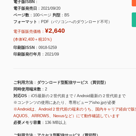
電子版ISBN
電子版発売日
2021/09/20
ページ数
100ページ
判型
B5
フォーマット
PDF（パソコンへのダウンロード不可）
¥2,640
電子版販売価格：
(本体¥2,400＋税10％)
印刷版ISSN
0918-5259
印刷版発行年月
2021/09
ご利用方法
ダウンロード型配信サービス（買切型）
同時使用端末数
2
対応OS
iOS最新の２世代前まで / Android最新の２世代前まで
※コンテンツの使用にあたり、専用ビューアisho.jpが必要
※Androidは、Android２世代前の端末のうち、国内キャリア経由で販
AQUOS、ARROWS、Nexusなど）にて動作確認しています
必要メモリ容量
136 MB以上
ご利用方法
アクセス型配信サービス（買切型）