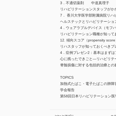
3．不適切薬剤 中道真理子
リハビリテーションスタッフが
7． 香川大学医学部附属病院リ
ヘルステックとリハビリテーシ
4．ウェアラブルデバイス（モ
リハビリテーション職種が知って
12. 傾向スコア（propensit
リハスタッフが知っておくべき
4．症例プレゼン2：基本はまず
心に残ったできごと―リハビリ
脊髄損傷に対する包括的治療と
TOPICS
加熱式たばこ・電子たばこの肺
学会報告
第58回日本リハビリテーション