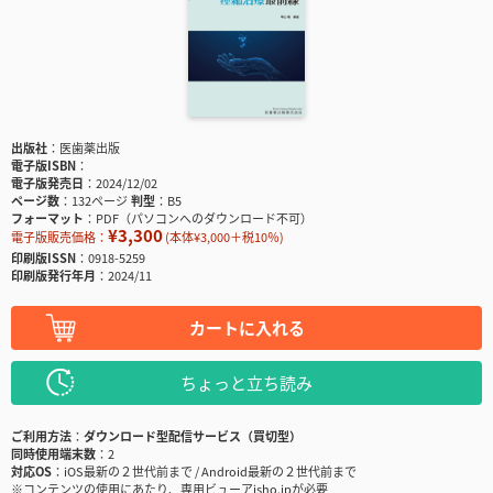
出版社
医歯薬出版
電子版ISBN
電子版発売日
2024/12/02
ページ数
132ページ
判型
B5
フォーマット
PDF（パソコンへのダウンロード不可）
¥3,300
電子版販売価格：
(本体¥3,000＋税10％)
印刷版ISSN
0918-5259
印刷版発行年月
2024/11
カートに入れる
ちょっと立ち読み
ご利用方法
ダウンロード型配信サービス（買切型）
同時使用端末数
2
対応OS
iOS最新の２世代前まで / Android最新の２世代前まで
※コンテンツの使用にあたり、専用ビューアisho.jpが必要