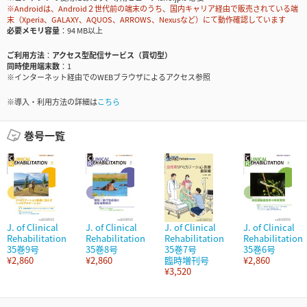
※Androidは、Android２世代前の端末のうち、国内キャリア経由で販売されている端
末（Xperia、GALAXY、AQUOS、ARROWS、Nexusなど）にて動作確認しています
必要メモリ容量
94 MB以上
ご利用方法
アクセス型配信サービス（買切型）
同時使用端末数
1
※インターネット経由でのWEBブラウザによるアクセス参照
※導入・利用方法の詳細は
こちら
巻号一覧
J. of Clinical
J. of Clinical
J. of Clinical
J. of Clinical
Rehabilitation
Rehabilitation
Rehabilitation
Rehabilitation
35巻9号
35巻8号
35巻7号
35巻6号
¥2,860
¥2,860
臨時増刊号
¥2,860
¥3,520