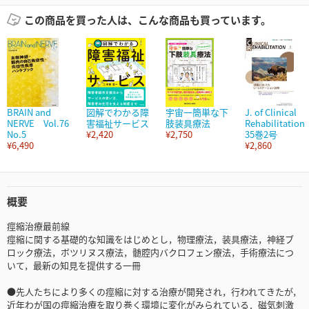
この商品を買った人は、こんな商品も買っています。
BRAIN and
図解でわかる障
宇宙一簡単な下
J. of Clinical
NERVE Vol.76
害福祉サービス
肢装具療法
Rehabilitation
No.5
¥2,420
¥2,750
35巻2号
¥6,490
¥2,860
概要
痙縮治療最前線
痙縮に関する基礎的な知識をはじめとし，物理療法，装具療法，神経ブ
ロック療法，ボツリヌス療法，髄腔内バクロフェン療法，手術療法につ
いて，最新の知見を提供する一冊
●先人たちにより多くの痙縮に対する治療が開発され，行われてきたが，
近年わが国の痙縮治療を取り巻く環境に変化がみられている．磁気刺激