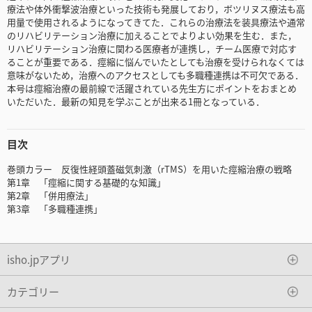
療法や体外衝撃波治療といった技術も発展しており，ボツリヌス療法も高
用量で使用されるようになってきてた．これらの治療法を装具療法や通常
のリハビリテーション治療に加えることでよりよい効果を生む．また，
リハビリテーション治療に関わる医療者が連携し，チーム医療で対応す
ることが重要である．痙縮に悩んでいたとしても治療を受けられなくては
意味がないため，治療へのアクセスとしても多職種連携は不可欠である．
本号は痙縮治療の最前線で活躍されている先生方にポイントをおまとめ
いただいた．最新の知見を学ぶことが出来る1冊となっている．
目次
巻頭カラー 反復性経頭蓋磁気刺激（rTMS）を用いた痙縮治療の戦略
第1章 「痙縮に関する基礎的な知識」
第2章 「併用療法」
第3章 「多職種連携」
isho.jpアプリ
カテゴリー