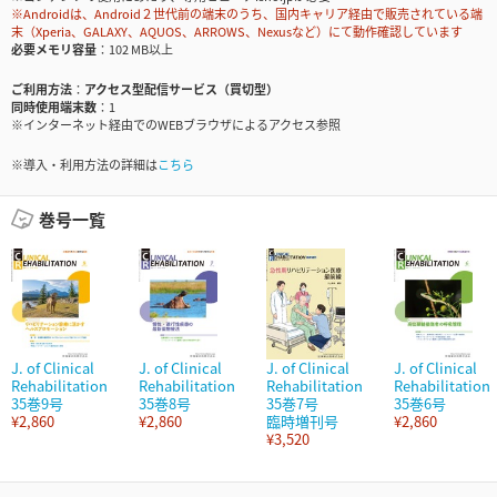
※Androidは、Android２世代前の端末のうち、国内キャリア経由で販売されている端
末（Xperia、GALAXY、AQUOS、ARROWS、Nexusなど）にて動作確認しています
必要メモリ容量
102 MB以上
ご利用方法
アクセス型配信サービス（買切型）
同時使用端末数
1
※インターネット経由でのWEBブラウザによるアクセス参照
※導入・利用方法の詳細は
こちら
巻号一覧
J. of Clinical
J. of Clinical
J. of Clinical
J. of Clinical
Rehabilitation
Rehabilitation
Rehabilitation
Rehabilitation
35巻9号
35巻8号
35巻7号
35巻6号
¥2,860
¥2,860
臨時増刊号
¥2,860
¥3,520