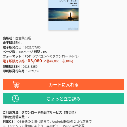
出版社
医歯薬出版
電子版ISBN
電子版発売日
2021/07/05
ページ数
144ページ
判型
B5
フォーマット
PDF（パソコンへのダウンロード不可）
¥3,080
電子版販売価格：
(本体¥2,800＋税10％)
印刷版ISSN
0918-5259
印刷版発行年月
2021/06
カートに入れる
ちょっと立ち読み
ご利用方法
ダウンロード型配信サービス（買切型）
同時使用端末数
2
対応OS
iOS最新の２世代前まで / Android最新の２世代前まで
※コンテンツの使用にあたり、専用ビューアisho.jpが必要