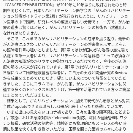
『CANCER REHABILITATION』が2019年に10年ぶりに改訂されたのと時
期を同じくして，日本リハビリテーション医学会の「がんのリハビリテー
ション診療ガイドライン第2版」が発行されたように，リハビリテーショ
ン医学の中で臨床，研究レベルの成長が著しい分野です．一方で，がん治
療の進歩は驚くほど速く，がんリハビリテーションの技術も当然進化し
なければなりません．
そこで，これまでのがんリハビリテーションの成果を振り返り，最新の
がん治療にふさわしいがんリハビリテーションの将来像を示すことをこ
の臨時増刊号の狙いとしました．第1章ではわが国のがん治療の最先端で
活躍する第一人者により，リハビリテーション関連職種にとって必須なが
ん治療の知識がわかりやすく解説されているだけでなく，今後のがん治
療の明るい未来が語られています．第2章ではがんリハビリテーションの
各論について臨床経験豊富な筆者に，ご自身の実践と関連研究のReview
から成果をまとめていただき，望ましい未来について解説をしていただ
きました．さらにコラムでは，がん対策，がんリハビリテーションに関
連する多くのトピックスを取り上げ，第一線で活躍されている方々に簡潔
にまとめていただきました．
結果として，がんリハビリテーションに加えて現代がん治療とがん対策
全体がupdateできる素晴らしい1冊が出来上がったと感動しています．
いまだ出口の見えないコロナ禍であり，日々の生活の閉塞感にとどまら
ず，診療における感染対策やTelemedicine対応，職員の健康管理にワク
チン接種，研究活動の制約等，精神的にも物理的にもストレスの多い時
期に執筆を快くお引き受けいただき，玉稿を賜った筆者の方々に心より