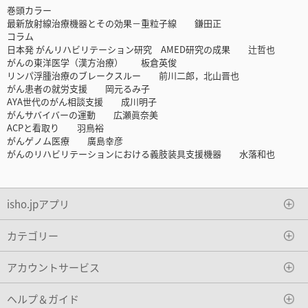
巻頭カラー
最新放射線治療機器とその効果－重粒子線 鎌田正
コラム
日本発 がんリハビリテーション研究 AMED研究の成果 辻哲也
がんの東洋医学（漢方治療） 板倉英俊
リンパ浮腫治療のブレークスルー 前川二郎，北山晋也
がん患者の就労支援 岡元るみ子
AYA世代のがん相談支援 成川明子
がんサバイバーの運動 広瀬眞奈美
ACPと看取り 羽鳥裕
がんゲノム医療 廣島幸彦
がんのリハビリテーションにおける義肢装具支援機器 水落和也
isho.jpアプリ
カテゴリー
アカウントサービス
ヘルプ＆ガイド