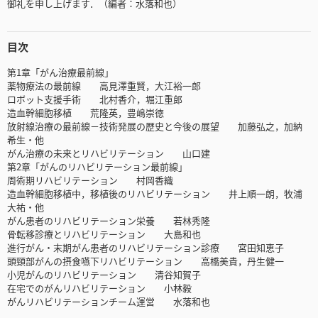
御礼を申し上げます．（編者：水落和也）
目次
第1章「がん治療最前線」
薬物療法の最前線 高見澤重賢，大江裕一郎
ロボット支援手術 北村香介，堀江重郎
造血幹細胞移植 荒隆英，豊嶋崇徳
放射線治療の最前線－技術発展の歴史と今後の展望 加藤弘之，加納
希生・他
がん治療の未来とリハビリテーション 山口建
第2章「がんのリハビリテーション最前線」
周術期リハビリテーション 村岡香織
造血幹細胞移植中，移植後のリハビリテーション 井上順一朗，牧浦
大祐・他
がん患者のリハビリテーション栄養 若林秀隆
骨転移診療とリハビリテーション 大島和也
進行がん・末期がん患者のリハビリテーション診療 宮田知恵子
頭頸部がんの摂食嚥下リハビリテーション 高橋美貴，丹生健一
小児がんのリハビリテーション 清谷知賀子
在宅でのがんリハビリテーション 小林毅
がんリハビリテーションチーム運営 水落和也