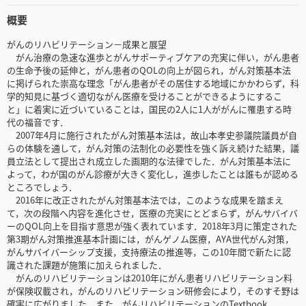
概要
がんのリハビリテーション－成果と展望
がん治療の急速な進歩とがんサポーティブケアの充実に伴い，がん患者
の生命予後の延伸と，がん患者のQOLの向上が図られ，がん対策基本法
に掲げられた崇高な理念「がん患者がその居住する地域にかかわらず，科
学的知見に基づく適切ながん医療を受けることができるようにするこ
と」に着実に近づいていることは，国民の2人に1人ががんに罹患する時
代の福音です．
2007年4月に施行されたがん対策基本法は，故山本孝史参議院議員が自
らの体験を通して，がん対策の法制化の必要性を強く訴え続けた結果，議
員立法として提出され成立した画期的な法律でした．がん対策基本法に
よって，わが国のがん診療が大きく変化し，進歩したことは誰もが認める
ところでしょう．
2016年に改正されたがん対策基本法では，このような成果を踏まえ
て，次の段階へ内容を進化させ，医療の充実にとどまらず，がんサバイバ
ーのQOL向上を目指す意思が強く表れています．2018年3月に策定された
第3期がん対策推進基本計画には，がんゲノム医療，AYA世代がん対策，
がんサバイバーシップ支援，支持療法の推進等，この10年間で新たに認
識された課題が施策に加えられました．
がんのリハビリテーションは2010年にがん患者リハビリテーション料
が保険収載され，がんのリハビリテーション研修会により，そのすそ野は
確実に広がりました．また，がんリハビリテーションのTextbook，