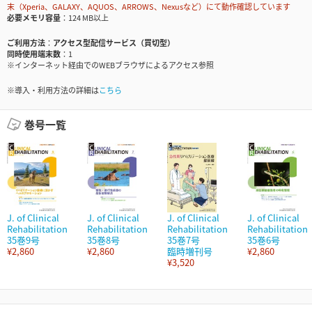
末（Xperia、GALAXY、AQUOS、ARROWS、Nexusなど）にて動作確認しています
必要メモリ容量
124 MB以上
ご利用方法
アクセス型配信サービス（買切型）
同時使用端末数
1
※インターネット経由でのWEBブラウザによるアクセス参照
※導入・利用方法の詳細は
こちら
巻号一覧
J. of Clinical
J. of Clinical
J. of Clinical
J. of Clinical
Rehabilitation
Rehabilitation
Rehabilitation
Rehabilitation
35巻9号
35巻8号
35巻7号
35巻6号
¥2,860
¥2,860
臨時増刊号
¥2,860
¥3,520