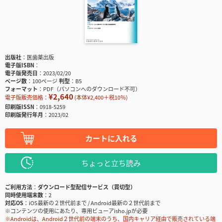
出版社
医歯薬出版
電子版ISBN
電子版発売日
2023/02/20
ページ数
100ページ
判型
B5
フォーマット
PDF（パソコンへのダウンロード不可）
¥2,640
電子版販売価格：
(本体¥2,400＋税10％)
印刷版ISSN
0918-5259
印刷版発行年月
2023/02
カートに入れる
ちょっと立ち読み
ご利用方法
ダウンロード型配信サービス（買切型）
同時使用端末数
2
対応OS
iOS最新の２世代前まで / Android最新の２世代前まで
※コンテンツの使用にあたり、専用ビューアisho.jpが必要
※Androidは、Android２世代前の端末のうち、国内キャリア経由で販売されている端