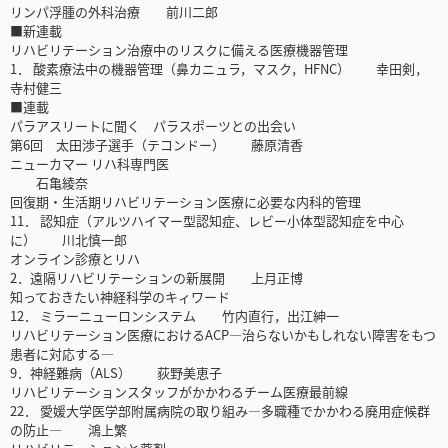
リンパ浮腫の外科治療 前川二郎
■新連載
リハビリテーション治療中のリスクに備える医療機器管理
1． 酸素療法中の機器管理（鼻カニュラ，マスク，HFNC） 幸田剣，
寺村健三
■連載
パラアスリートに聞く パラスポーツとの出会い
第6回 太田渉子選手（テコンドー） 藤原清香
ニューカマー リハ科専門医
石亀綾奈
回復期・生活期リハビリテーション医療に必要な内科的管理
11． 認知症（アルツハイマー型認知症、レビー小体型認知症を中心
に） 川北慎一郎
オンライン診療とリハ
2．遠隔リハビリテーションの新展開 上月正博
知っておきたい神経科学のキィワード
12． ミラーニューロンシステム 竹内直行，出江紳一
リハビリテーション医療におけるACP―治らないかもしれない障害をもつ
患者に対応する―
9．神経難病（ALS） 荻野美恵子
リハビリテーションスタッフがかかわるチーム医療最前線
22． 愛媛大学医学部附属病院の取り組み―多職種でかかわる廃用症候群
の防止― 鴻上繁