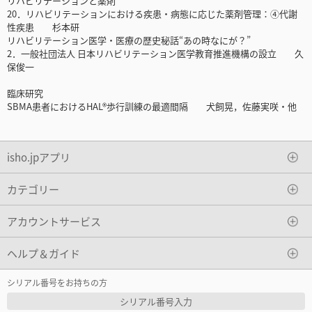
リハビリテーションと薬剤
20．リハビリテーションにおける疾患・病態に応じた薬剤管理：④代謝
性疾患 杉本研
リハビリテーション医学・医療の歴史秘話“あの時なにが？”
2．一般社団法人 日本リハビリテーション医学教育推進機構の設立 久
保俊一
臨床研究
SBMA患者におけるHAL®歩行訓練の最適間隔 犬飼晃，佐藤実咲・他
isho.jpアプリ
カテゴリー
アカウントサービス
ヘルプ＆ガイド
シリアル番号をお持ちの方
シリアル番号入力