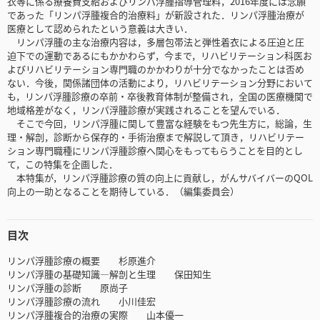
衣等に係る療養費支給およびリンパ浮腫指導管理料，2016年度には念願
であった「リンパ浮腫複合的治療料」が新設された．リンパ浮腫治療が
医療として認められたという意義は大きい．
リンパ浮腫の主な治療内容は，多層包帯法と弾性着衣による圧迫と圧
迫下での運動であるにもかかわらず，今まで，リハビリテーション科医お
よびリハビリテーション専門職のかかわりが十分でなかったことは否め
ない．今後，関係諸団体の活動により，リハビリテーション分野において
も，リンパ浮腫診療の卒前・卒後教育体制が整備され，全国の医療機関で
地域格差がなく，リンパ浮腫診療が実践されることを望んでいる．
そこで今回，リンパ浮腫に関して豊富な経験をもつ先生方に，総論，生
理・解剖，診断から保存的・手術治療まで解説して頂き，リハビリテー
ション専門職種にリンパ浮腫診療へ関心をもってもらうことを目的とし
て，この特集を企画した．
本特集が，リンパ浮腫診療の質の向上に貢献し，がんサバイバーのQOL
向上の一助となることを期待している．（編集委員会）
目次
リンパ浮腫診療の概要 杉原進介
リンパ浮腫の基礎知識―解剖と生理 保田知生
リンパ浮腫の診断 原尚子
リンパ浮腫診療の流れ 小川佳宏
リンパ浮腫複合的治療の実際 山本優一