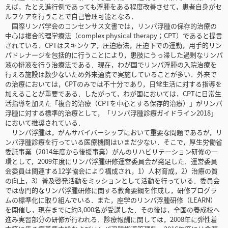
えば，たとえ進行例であっても浮腫をある程度改善させて，患者自身がセ
ルフケアを行うことで自己管理可能となる．
国際リンパ学会のコンセンサス文書では，リンパ浮腫の保存的治療の
中心は複合的理学療法（complex physical therapy；CPT）であると提言
されている．CPTはスキンケア，圧迫療法，圧迫下での運動，用手的リン
パドレナージを包括的に行うことにより，患肢にうっ滞した過剰なリンパ
液の排液を行う治療法である．現在，わが国でリンパ浮腫の入院治療を
行える施設は数少ないため外来通院で実施していることが多い．外来で
の治療においては，CPTのみでは不十分であり，日常生活に対する指導を
加えることが重要である．したがって，わが国においては，CPTに日常生
活指導を加えた「複合的治療（CPTを中心とする保存的治療）」がリンパ
浮腫に対する標準的治療として，「リンパ浮腫診療ガイドライン2018」
において推奨されている．
リンパ浮腫は，がんサバイバーシップにおいて重要な問題であるが，リ
ンパ浮腫診療を行っている医療機関はいまだ少ない．そこで，厚生労働省
委託事業（2014年度から後援事業）がんのリハビリテーション研修の一
環として，2009年度にリンパ浮腫研修運営委員会が発足した．運営委員
会委員は関連する12学協会により構成され，1）人材育成，2）治療の質
の向上，3）普及啓発活動をミッションとして活動を行っている．委員会
では専門的なリンパ浮腫研修に関する教育要綱を作成し，研修プログラ
ムの標準化に取り組んでいる．また，座学のリンパ浮腫研修（LEARN）
を開催し，現在までに約3,000名が受講した．その後は，全国の養成校へ
進み実習部分の研修が行われる．診療報酬に関しては，2008年に弾性着