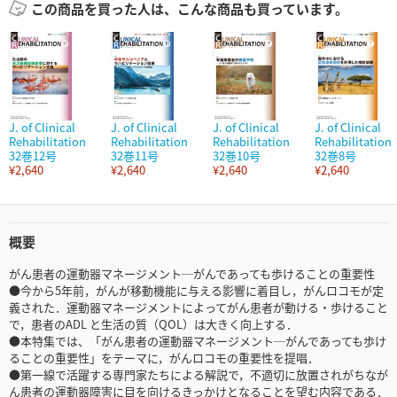
この商品を買った人は、こんな商品も買っています。
J. of Clinical
J. of Clinical
J. of Clinical
J. of Clinical
Rehabilitation
Rehabilitation
Rehabilitation
Rehabilitation
32巻12号
32巻11号
32巻10号
32巻8号
¥2,640
¥2,640
¥2,640
¥2,640
概要
がん患者の運動器マネージメント─がんであっても歩けることの重要性
●今から5年前，がんが移動機能に与える影響に着目し，がんロコモが定
義された．運動器マネージメントによってがん患者が動ける・歩けること
で，患者のADL と生活の質（QOL）は大きく向上する．
●本特集では、「がん患者の運動器マネージメント─がんであっても歩け
ることの重要性」をテーマに，がんロコモの重要性を提唱．
●第一線で活躍する専門家たちによる解説で，不適切に放置されがちなが
ん患者の運動器障害に目を向けるきっかけとなることを望む内容である．