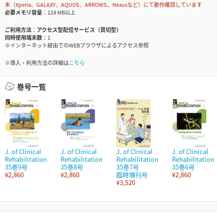
末（Xperia、GALAXY、AQUOS、ARROWS、Nexusなど）にて動作確認しています
必要メモリ容量
124 MB以上
ご利用方法
アクセス型配信サービス（買切型）
同時使用端末数
1
※インターネット経由でのWEBブラウザによるアクセス参照
※導入・利用方法の詳細は
こちら
巻号一覧
J. of Clinical
J. of Clinical
J. of Clinical
J. of Clinical
Rehabilitation
Rehabilitation
Rehabilitation
Rehabilitation
35巻9号
35巻8号
35巻7号
35巻6号
¥2,860
¥2,860
臨時増刊号
¥2,860
¥3,520