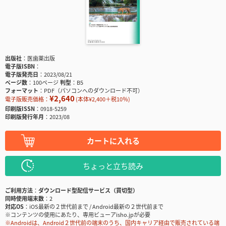
出版社
医歯薬出版
電子版ISBN
電子版発売日
2023/08/21
ページ数
100ページ
判型
B5
フォーマット
PDF（パソコンへのダウンロード不可）
¥2,640
電子版販売価格：
(本体¥2,400＋税10％)
印刷版ISSN
0918-5259
印刷版発行年月
2023/08
カートに入れる
ちょっと立ち読み
ご利用方法
ダウンロード型配信サービス（買切型）
同時使用端末数
2
対応OS
iOS最新の２世代前まで / Android最新の２世代前まで
※コンテンツの使用にあたり、専用ビューアisho.jpが必要
※Androidは、Android２世代前の端末のうち、国内キャリア経由で販売されている端