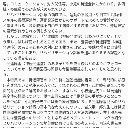
容，コミュニケーション，対人関係等，小児の発達全体にかかわり，多領
域・多職種での対応が求められている．
リハビリテーション診療の領域では，運動の不器用さや日常生活動作
スキルの獲得遅延等，運動発達面からのサポートを求めての受診が多い
と考えられる．また肢体不自由を主病像とする疾患においても，発達障害
の要素が認められる例も少なくない．
しかし，現場では，「発達障害（神経発達症）はわかりにくい」とい
う声もしばしば聞かれるところである．また，養育者が発達障害（神経
発達症）のある子どもへの対応に困難さを自覚し，極端な場合には疲弊
していることもあり，リハビリテーション診療を進めるうえでの課題とな
っている場合もある．
発達障害（神経発達症）のある子どもを成人後はどのようにフォロー
していくのか，移行期医療の問題も今後重要視されていくものと思われ
る．
本特集では，発達障害の中でも特に運動機能に着目して，専門的に診療
研究されている執筆者の方々に，それぞれのご専門・ご経験を踏まえて多
面的な視点から解説をお願いした．すなわち，小枝達也先生には発達障
害全体の概要について，橋本圭司先生には早期発見の手がかりとなるツー
ルを中心に，小池純子先生には総合療育施設における発達障害児へのリハ
ビリテーション診療の基本的な考え方について，岩永竜一郎先生には発達
性協調運動障害に焦点を当てた具体的な介入方法の詳細を，井上雅彦先
生には養育者へのサポートともなり得るペアレントトレーニングの紹介
とリハビリテーション実地診療における応用の考え方を，丹治和世先生