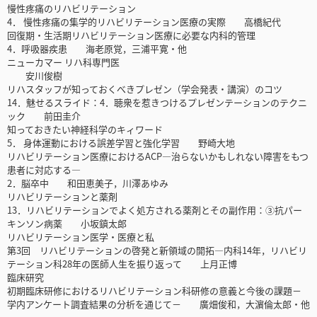
慢性疼痛のリハビリテーション
4． 慢性疼痛の集学的リハビリテーション医療の実際 高橋紀代
回復期・生活期リハビリテーション医療に必要な内科的管理
4．呼吸器疾患 海老原覚，三浦平寛・他
ニューカマー リハ科専門医
安川俊樹
リハスタッフが知っておくべきプレゼン（学会発表・講演）のコツ
14．魅せるスライド：4．聴衆を惹きつけるプレゼンテーションのテクニ
ック 前田圭介
知っておきたい神経科学のキィワード
5． 身体運動における誤差学習と強化学習 野崎大地
リハビリテーション医療におけるACP―治らないかもしれない障害をもつ
患者に対応する―
2．脳卒中 和田恵美子，川澤あゆみ
リハビリテーションと薬剤
13．リハビリテーションでよく処方される薬剤とその副作用：③抗パー
キンソン病薬 小坂鎮太郎
リハビリテーション医学・医療と私
第3回 リハビリテーションの啓発と新領域の開拓―内科14年，リハビリ
テーション科28年の医師人生を振り返って 上月正博
臨床研究
初期臨床研修におけるリハビリテーション科研修の意義と今後の課題－
学内アンケート調査結果の分析を通じて－ 廣畑俊和，大濵倫太郎・他