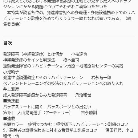
には成人と小児における発達障害診療の比較と小児から成人へのトラン
ジションにかかる問題についてそれぞれご執筆いただいた．
本特集が読者各位の，発達障害児への多職種・多施設連携の下でのリハ
ビリテーション診療を進めて行くうえで一助となれば幸いである．（編
集委員会）
目次
発達障害（神経発達症）とは何か 小枝達也
神経発達症のサインと判定法 橋本圭司
運動発達障害のリハビリテーション治療－地域療育センターの実践
小池純子
発達性協調運動症とそのリハビリテーション 岩永竜一郎
ペアレントトレーニングの技法のリハビリテーションへの取り入れ
井上雅彦
成人発達障害診療からみた発達障害 丹治和世
■新連載
パラアスリートに聞く パラスポーツとの出会い
第1回 大山晃司選手（アーチェリー） 吉永勝訓
■連載
巻頭カラー 症例でつかむ！摂食嚥下リハビリテーション訓練のコツ
9．高齢者の誤嚥性肺炎に対する舌背挙上訓練のコツ 保田祥代，小口
和代・他