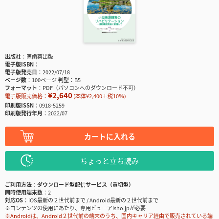
出版社
医歯薬出版
電子版ISBN
電子版発売日
2022/07/18
ページ数
100ページ
判型
B5
フォーマット
PDF（パソコンへのダウンロード不可）
¥2,640
電子版販売価格：
(本体¥2,400＋税10％)
印刷版ISSN
0918-5259
印刷版発行年月
2022/07
カートに入れる
ちょっと立ち読み
ご利用方法
ダウンロード型配信サービス（買切型）
同時使用端末数
2
対応OS
iOS最新の２世代前まで / Android最新の２世代前まで
※コンテンツの使用にあたり、専用ビューアisho.jpが必要
※Androidは、Android２世代前の端末のうち、国内キャリア経由で販売されている端