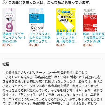
この商品を買った人は、こんな商品も買っています。
感染症プラチナ
ジェネラリスト
褥瘡・創傷のド
臨床・研究を変
マニュアル Ver.9
のための内科外
レッシング材・
える究極のプロ
2025-2026
来マニュアル...
外用薬の選び...
ンプト500選
¥2,750
¥6,600
¥2,420
¥3,960
概要
小児発達障害のリハビリテーション－運動機能発達に着目して
小児を含む発達障害（神経発達症）は2004年に制定された発達障害者
支援法を契機に社会的にも広く認知されるようになり，最近では，各地の
小児のリハビリテーション医療・療育機関を受診・利用する児のかなり
の程度を占める状況になっている．子どもを取り巻く育児・保育・教育の
領域では，「気になる子」が多く見出されるようになっており，早期発
見・早期対応につながっているところであるが，必ずしも十分であるとは
言い難い現状がある．発達障害（神経発達症）は，協調運動，感覚受