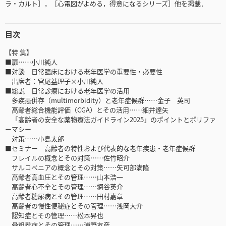
ラ・カルト］，［心電図がよめる，得意になるシリーズ］他を掲載．
目次
【特 集】
■扉……小川純人
■対談 日常臨床における老年医学の重要性・必要性
出席者：宮尾益理子×小川純人
■総説 日常診療における老年医学の活用
多疾患併存（multimorbidity）と老年症候群……金子 英司
高齢者総合機能評価（CGA）とその活用……細井達矢
「高齢者の安全な薬物療法ガイドライン2025」のポイントとポリファ
ーマシー
対策……小島太郎
■セミナー 高齢者の特性および代表的な老年疾患・老年症候群
フレイルの概念とその対策……佐竹昭介
サルコペニアの概念とその対策……矢可部満隆
高齢者高血圧とその管理……山本浩一
高齢者心不全とその管理……網谷英介
高齢者糖尿病とその管理……田村嘉章
高齢者の慢性便秘症とその管理……浅岡大介
認知症とその管理……松本昇也
骨粗鬆症とその管理……浦野友彦