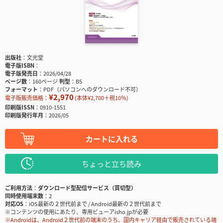
出版社
文光堂
電子版ISBN
電子版発売日
2026/04/28
ページ数
160ページ
判型
B5
フォーマット
PDF（パソコンへのダウンロード不可）
¥2,970
電子版販売価格：
(本体¥2,700＋税10％)
印刷版ISSN
0910-1551
印刷版発行年月
2026/05
カートに入れる
ちょっと立ち読み
ご利用方法
ダウンロード型配信サービス（買切型）
同時使用端末数
2
対応OS
iOS最新の２世代前まで / Android最新の２世代前まで
※コンテンツの使用にあたり、専用ビューアisho.jpが必要
※Androidは、Android２世代前の端末のうち、国内キャリア経由で販売されている端