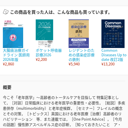
この商品を買った人は、こんな商品も買っています。
大腸癌治療ガイ
ポケット呼吸器
レジデントのた
Common
ドライン 医師用
診療2026
めの感染症診療
Diseases Up to
2026年版
¥2,200
の鉄則
date 改訂2版
¥2,860
¥5,940
¥13,200
概要
今こそ「老年医学」～高齢者のトータルケアを目指して 特集記事とし
て，［対談］日常臨床における老年医学の重要性・必要性，［総説］多疾
患併存（multimorbidity）と老年症候群，［セミナー］フレイルの概念
とその対策，［トピックス］英国における老年医療［治療］高齢者のリ
ハビリテーション 等．また連載では，［One Point Advice］，［今月
の話題］慢性肺アスペルギルス症の診断，［知っておきたいこと ア・