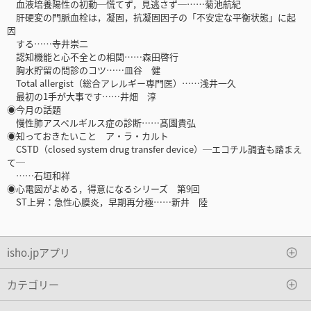
血液培養陽性の初動─慌てず，見逃さず─……菊池航紀
肝硬変の門脈血栓は，凝固，抗凝固因子の「不安定な平衡状態」に起
因
する……寺井崇二
認知機能と心不全との相関……森田啓行
胸水貯留の問診のコツ……皿谷 健
Total allergist（総合アレルギー専門医）……浅井一久
最初の1手が大事です……井畑 淳
◉今月の話題
慢性肺アスペルギルス症の診断……髙園貴弘
◉知っておきたいこと ア・ラ・カルト
CSTD（closed system drug transfer device）─エコチル調査も踏まえ
て─
……石垣和祥
◉心電図がよめる，得意になるシリーズ 第9回
ST上昇：急性心膜炎，早期再分極……新井 陸
isho.jpアプリ
カテゴリー