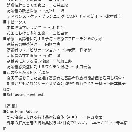
誤嚥性肺炎とその管理……石井正紀
高齢者の救急医療……長谷川 浩
アドバンス・ケア・プランニング（ACP）とその活用……北村義浩
■トピックス
老年腫瘍学について……小川朝生
英国における老年医療……吉松由貴
■治療 高齢者に対する予防・治療アプローチとその実際
高齢者の栄養管理……関根里恵
高齢者のリハビリテーション……海老原 覚ほか
高齢者の在宅医療……山口 潔
高齢者に対する漢方治療……加藤士郎
高齢者感染症に対するワクチン接種……山口泰弘
■この症例から何を学ぶか
食思不振を呈した認知症高齢者に高齢者総合機能評価を活用し精査・
加療とともに社会サービスや薬剤調整も施行できた一例……藤本博子
ほか
■Self-assessment test
【連 載】
◉One Point Advice
がん治療における抗体薬物複合体（ADC）……内野慶太
外来の肺炎患者の抗菌薬投与は3日間でもよい，は本当か？……寺本信
嗣