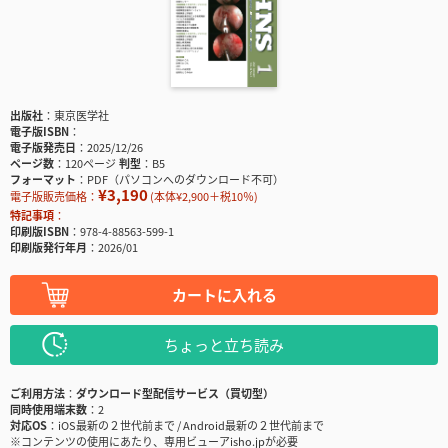
出版社
東京医学社
電子版ISBN
電子版発売日
2025/12/26
ページ数
120ページ
判型
B5
フォーマット
PDF（パソコンへのダウンロード不可）
¥3,190
電子版販売価格：
(本体¥2,900＋税10％)
特記事項
印刷版ISBN
978-4-88563-599-1
印刷版発行年月
2026/01
カートに入れる
ちょっと立ち読み
ご利用方法
ダウンロード型配信サービス（買切型）
同時使用端末数
2
対応OS
iOS最新の２世代前まで / Android最新の２世代前まで
※コンテンツの使用にあたり、専用ビューアisho.jpが必要