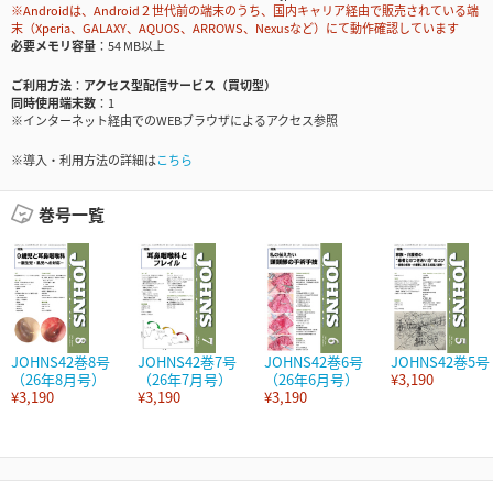
※Androidは、Android２世代前の端末のうち、国内キャリア経由で販売されている端
末（Xperia、GALAXY、AQUOS、ARROWS、Nexusなど）にて動作確認しています
必要メモリ容量
54 MB以上
ご利用方法
アクセス型配信サービス（買切型）
同時使用端末数
1
※インターネット経由でのWEBブラウザによるアクセス参照
※導入・利用方法の詳細は
こちら
巻号一覧
JOHNS42巻8号
JOHNS42巻7号
JOHNS42巻6号
JOHNS42巻5号
（26年8月号）
（26年7月号）
（26年6月号）
¥3,190
¥3,190
¥3,190
¥3,190