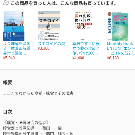
この商品を買った人は、こんな商品も買っています。
より理解を深め
ステロイドの虎
薬局ですぐに役
Monthly Book
る！体液電解質
¥3,300
立つ薬の比較と
ENTONI (エン
異常と輸液...
使い分け100...
ーニ ) No.322 (..
¥5,940
¥4,400
¥6,160
概要
ここまでわかった嗅覚・味覚とその障害
目次
【嗅覚・味覚研究の進歩】
嗅覚器と嗅覚伝導……菊田 周
嗅覚受容の分子機構……藤田 結衣・他