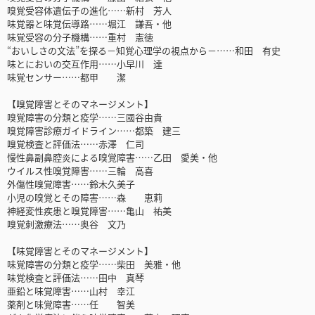
嗅覚受容体遺伝子の進化……新村 芳人
味覚器と味覚伝導路……堀江 謙吾・他
味覚受容の分子機構……重村 憲徳
“おいしさの文法”を探る－知覚心理学の視点から－……和田 有史
味とにおいの交互作用……小早川 達
味覚センサー……都甲 潔
【嗅覚障害とそのマネージメント】
嗅覚障害の分類と疫学……三國谷由貴
嗅覚障害診療ガイドライン……都築 建三
嗅覚検査と評価法……赤澤 仁司
慢性鼻副鼻腔炎による嗅覚障害……乙田 愛美・他
ウイルス性嗅覚障害……三輪 高喜
外傷性嗅覚障害……鈴木久美子
小児の嗅覚とその障害……森 恵莉
神経変性疾患と嗅覚障害……亀山 祐美
嗅覚刺激療法……奥谷 文乃
【味覚障害とそのマネージメント】
味覚障害の分類と疫学……柴田 美雅・他
味覚検査と評価法……田中 真琴
亜鉛と味覚障害……山村 幸江
薬剤と味覚障害……任 智美