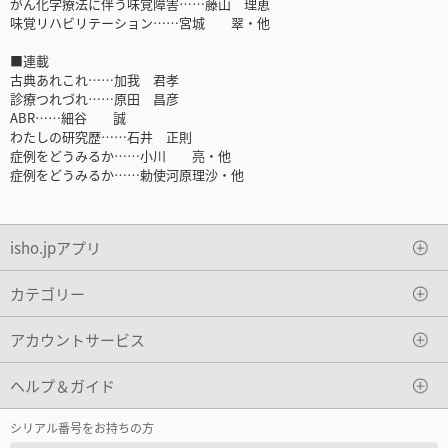
がん化学療法に伴う味覚障害……藤山 理恵
味覚リハビリテーション……宮城 翠・他
■連載
古典あれこれ……加我 君孝
診療つれづれ……原田 昌彦
ABR……細谷 誠
わたしの研究歴……石井 正則
症例をどうみるか……小川 亮・他
症例をどうみるか……勅使河原理沙・他
isho.jpアプリ
カテゴリー
アカウントサービス
ヘルプ＆ガイド
シリアル番号をお持ちの方