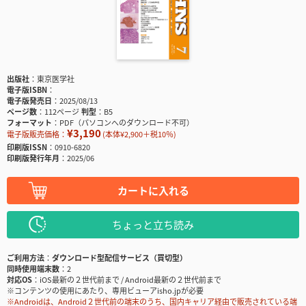
出版社
東京医学社
電子版ISBN
電子版発売日
2025/08/13
ページ数
112ページ
判型
B5
フォーマット
PDF（パソコンへのダウンロード不可）
¥3,190
電子版販売価格：
(本体¥2,900＋税10％)
印刷版ISSN
0910-6820
印刷版発行年月
2025/06
カートに入れる
ちょっと立ち読み
ご利用方法
ダウンロード型配信サービス（買切型）
同時使用端末数
2
対応OS
iOS最新の２世代前まで / Android最新の２世代前まで
※コンテンツの使用にあたり、専用ビューアisho.jpが必要
※Androidは、Android２世代前の端末のうち、国内キャリア経由で販売されている端