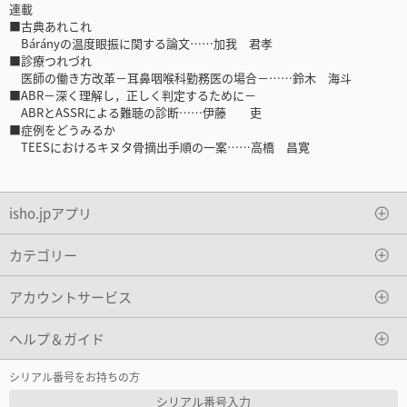
連載
■古典あれこれ
Bárányの温度眼振に関する論文……加我 君孝
■診療つれづれ
医師の働き方改革－耳鼻咽喉科勤務医の場合－……鈴木 海斗
■ABR－深く理解し，正しく判定するために－
ABRとASSRによる難聴の診断……伊藤 吏
■症例をどうみるか
TEESにおけるキヌタ骨摘出手順の一案……高橋 昌寛
isho.jpアプリ
カテゴリー
アカウントサービス
ヘルプ＆ガイド
シリアル番号をお持ちの方
シリアル番号入力