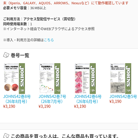
末（Xperia、GALAXY、AQUOS、ARROWS、Nexusなど）にて動作確認しています
必要メモリ容量
36 MB以上
ご利用方法
アクセス型配信サービス（買切型）
同時使用端末数
1
※インターネット経由でのWEBブラウザによるアクセス参照
※導入・利用方法の詳細は
こちら
巻号一覧
JOHNS42巻8号
JOHNS42巻7号
JOHNS42巻6号
JOHNS42巻5号
（26年8月号）
（26年7月号）
（26年6月号）
¥3,190
¥3,190
¥3,190
¥3,190
この商品を買った人は、こんな商品も買っています。