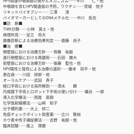
HPV関連中咽頭癌の発がんメカニズム……平川 仁・他
中咽頭を含むHPV関連癌の予防，ワクチン……宮城 悦子
リキッドバイオプシー……三澤 清
バイオマーカーとしてのDNAメチル化……中川 拓也
■診 断■
TNM分類……小林 英士・他
病理所見……足立 将大
画像診断による治療効果判定……齋藤 尚子
■治 療■
側壁癌における治療方針……齊藤 祐毅
進行側壁癌における再建術……石田 勝大
前壁癌における治療方針……後藤 聖也・他
HPV陽性と陰性による治療の選択……藤本 将平・他
表在癌……川田 研郎・他
オーラルケア……武田 斉子
経口手術における局所解剖……清水 顕
内視鏡下手術とロボット下手術の使い分け……楯谷 一郎
導入化学療法……西尾 直樹
化学放射線療法……山﨑 知子
分子標的薬……大上 研二
免疫チェックポイント阻害薬……辻川 敬裕
ホウ素中性子捕捉療法……吉野 祐樹・他
臨床試験……尾上 琢磨