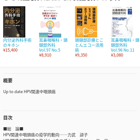
内分泌外科手術
耳鼻咽喉科・頭
頭頸部診療とこ
耳鼻咽喉科・頭
のキホン
頸部外科
とんエコー活用
頸部外科
¥15,400
Vol.97 No.5
術
Vol.96 No.11
¥8,910
¥9,350
¥3,080
概要
Up to date HPV関連中咽頭癌
目次
■総 論■
HPV関連中咽頭癌の疫学的動向……力武 諒子