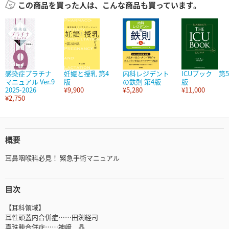
この商品を買った人は、こんな商品も買っています。
感染症プラチナ
妊娠と授乳 第4
内科レジデント
ICUブック 第5
マニュアル Ver.9
版
の鉄則 第4版
版
2025-2026
¥9,900
¥5,280
¥11,000
¥2,750
概要
耳鼻咽喉科必見！ 緊急手術マニュアル
目次
【耳科領域】
耳性頭蓋内合併症……田渕経司
真珠腫合併症……神﨑 晶