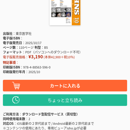
出版社
東京医学社
電子版ISBN
電子版発売日
2025/10/17
ページ数
110ページ
判型
B5
フォーマット
PDF（パソコンへのダウンロード不可）
¥3,190
電子版販売価格：
(本体¥2,900＋税10％)
特記事項
印刷版ISBN
978-4-88563-596-0
印刷版発行年月
2025/10
カートに入れる
ちょっと立ち読み
ご利用方法
ダウンロード型配信サービス（買切型）
同時使用端末数
2
対応OS
iOS最新の２世代前まで / Android最新の２世代前まで
※コンテンツの使用にあたり、専用ビューアisho.jpが必要