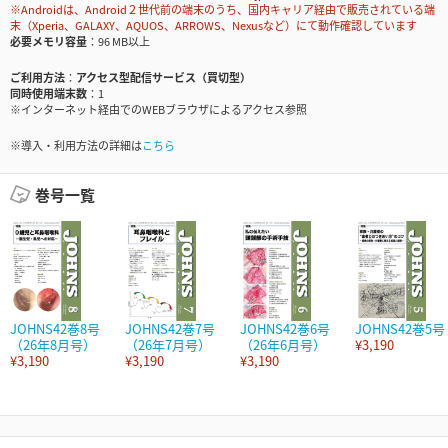
※Androidは、Android２世代前の端末のうち、国内キャリア経由で販売されている端
末（Xperia、GALAXY、AQUOS、ARROWS、Nexusなど）にて動作確認しています
必要メモリ容量
96 MB以上
ご利用方法
アクセス型配信サービス（買切型）
同時使用端末数
1
※インターネット経由でのWEBブラウザによるアクセス参照
※導入・利用方法の詳細は
こちら
巻号一覧
JOHNS42巻8号
JOHNS42巻7号
JOHNS42巻6号
JOHNS42巻5号
（26年8月号）
（26年7月号）
（26年6月号）
¥3,190
¥3,190
¥3,190
¥3,190