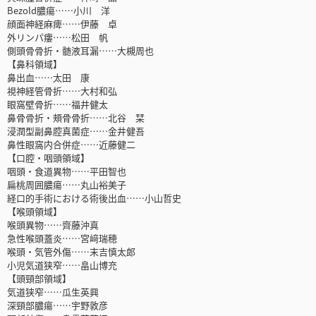
Bezold膿瘍……小川 洋
顔面神経麻痺……伊藤 卓
外リンパ瘻……松田 帆
側頭骨骨折・髄液耳漏……大槻周也
【鼻科領域】
鼻出血……太田 康
視神経管骨折……大村和弘
眼窩壁骨折……福井健太
鼻骨骨折・頰骨骨折……北谷 栞
浸潤型副鼻腔真菌症……金井健吾
鼻性眼窩内合併症……近藤健二
【口腔・咽頭領域】
咽頭・食道異物……平田智也
扁桃周囲膿瘍……丸山裕美子
経口的手術における術後出血……小山哲史
【喉頭領域】
喉頭異物……齊藤沖真
急性喉頭蓋炎……宮﨑瑞穂
喉頭・気管外傷……末吉慎太郎
小児気道狭窄……畠山博充
【頭頸部領域】
気道狭窄……瓜生英興
深頸部膿瘍……宇野敦彦