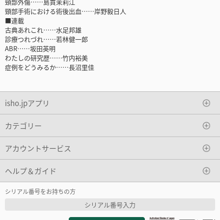
頸部外傷……島貫茉莉江
頸部手術における術後出血……岸野毅日人
■連載
古典あれこれ……水足邦雄
診療つれづれ……若林健一郎
ABR……坂田英明
わたしの研究歴……竹内裕美
症例をどうみるか……長沼里佳
isho.jpアプリ
カテゴリー
アカウントサービス
ヘルプ＆ガイド
シリアル番号をお持ちの方
シリアル番号入力