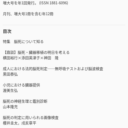
増大号を年1回発行。 (ISSN 1881-6096)
月刊、増大号1冊を含む年12冊
目次
特集 脳死について知る
【鼎談】脳死・臓器移植の明日を考える
横田裕行×添田英津子×神田 隆
成人における法的脳死判定──無呼吸テストおよび脳波検査
黒田泰弘
小児における臓器提供
渥美生弘
脳死の神経生理と鑑別診断
山本隆充
脳死の判定に用いられる画像検査
櫻井圭太，戌亥章平