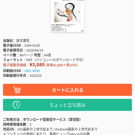
出版社
医学書院
電子版ISSN
1344-8129
電子版発売日
2025/04/14
ページ数
96ページ
判型
A4変
フォーマット
PDF（パソコンへのダウンロード不可）
¥3,080
電子版販売価格：
(本体¥2,800＋税10％)
印刷版ISSN
1881-6096
印刷版発行年月
2025/03
カートに入れる
ちょっと立ち読み
ご利用方法
ダウンロード型配信サービス（買切型）
同時使用端末数
3
対応OS
iOS最新の２世代前まで / Android最新の２世代前まで
※コンテンツの使用にあたり、専用ビューアisho.jpが必要