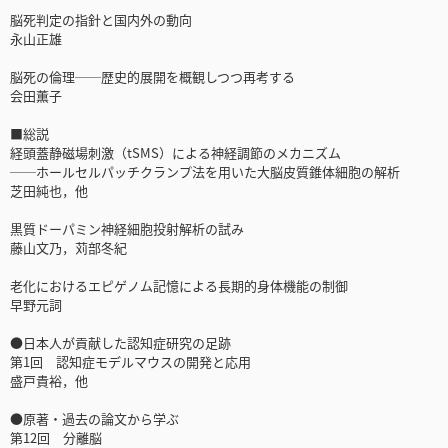
脳死判定の指針と国内外の動向
永山正雄
脳死の倫理──歴史的展開を概観しつつ再考する
会田薫子
■総説
経頭蓋静磁場刺激（tSMS）による神経調節のメカニズム
──ホールセルパッチクランプ法を用いた大脳皮質錐体細胞の解析
芝田純也，他
黒質ドーパミン神経細胞投射解析の試み
藤山文乃，苅部冬紀
老化におけるエピゲノム記憶による長期的身体機能の制御
早野元詞
●日本人が貢献した認知症研究の足跡
第1回 認知症モデルマウスの開発と応用
盛戸貴裕，他
●原著・過去の論文から学ぶ
第12回 分離脳