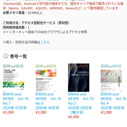
※Androidは、Android２世代前の端末のうち、国内キャリア経由で販売されている端
末（Xperia、GALAXY、AQUOS、ARROWS、Nexusなど）にて動作確認しています
必要メモリ容量
28 MB以上
ご利用方法
アクセス型配信サービス（買切型）
同時使用端末数
1
※インターネット経由でのWEBブラウザによるアクセス参照
※導入・利用方法の詳細は
こちら
巻号一覧
BRAIN and
BRAIN and
BRAIN and
BRAIN and
NERVE Vol.78
NERVE Vol.78
NERVE Vol.78
NERVE Vol.78
No.7
No.6
No.5
No.4
2026年 07月号
2026年 06月号
2026年 05月号
2026年 04月号
¥3,080
¥3,080
（増大号）
¥3,080
¥6,490