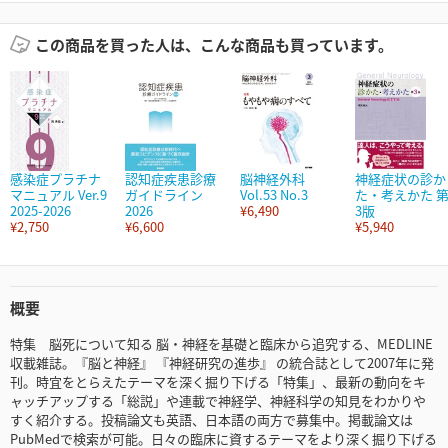
この商品を買った人は、こんな商品も買っています。
感染症プラチナ
認知症疾患診療
脳神経外科
神経症状の診か
マニュアル Ver.9
ガイドライン
Vol.53 No.3
た・考えかた 
2025-2026
2026
¥6,490
3版
¥2,750
¥6,600
¥5,940
概要
特集 脳死について知る 脳・神経を基礎と臨床から追究する、MEDLINE
収載雑誌。『脳と神経』 『神経研究の進歩』 の統合誌として2007年に発
刊。時宜をとらえたテーマを深く掘り下げる「特集」、最新の動向をキ
ャッチアップする「総説」や連載で神経学、神経科学の知見をわかりや
すく紹介する。投稿論文も英語、日本語の両方で募集中。掲載論文は
PubMedで検索が可能。日々の臨床に資するテーマをより深く掘り下げる