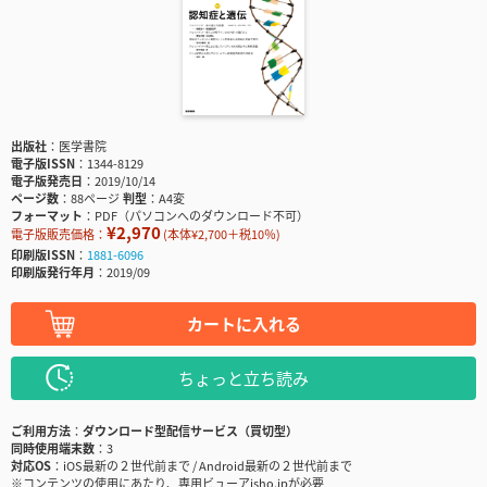
出版社
医学書院
電子版ISSN
1344-8129
電子版発売日
2019/10/14
ページ数
88ページ
判型
A4変
フォーマット
PDF（パソコンへのダウンロード不可）
¥2,970
電子版販売価格：
(本体¥2,700＋税10％)
印刷版ISSN
1881-6096
印刷版発行年月
2019/09
カートに入れる
ちょっと立ち読み
ご利用方法
ダウンロード型配信サービス（買切型）
同時使用端末数
3
対応OS
iOS最新の２世代前まで / Android最新の２世代前まで
※コンテンツの使用にあたり、専用ビューアisho.jpが必要