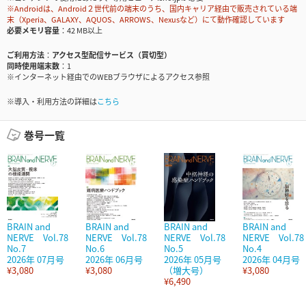
※Androidは、Android２世代前の端末のうち、国内キャリア経由で販売されている端
末（Xperia、GALAXY、AQUOS、ARROWS、Nexusなど）にて動作確認しています
必要メモリ容量
42 MB以上
ご利用方法
アクセス型配信サービス（買切型）
同時使用端末数
1
※インターネット経由でのWEBブラウザによるアクセス参照
※導入・利用方法の詳細は
こちら
巻号一覧
BRAIN and
BRAIN and
BRAIN and
BRAIN and
NERVE Vol.78
NERVE Vol.78
NERVE Vol.78
NERVE Vol.78
No.7
No.6
No.5
No.4
2026年 07月号
2026年 06月号
2026年 05月号
2026年 04月号
¥3,080
¥3,080
（増大号）
¥3,080
¥6,490