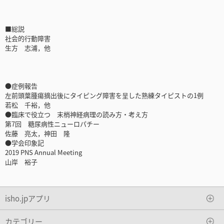
■総説
社会的行動障害
生方 志浦，他
●症例報告
左前頭葉腫瘍摘出後にタイピング障害を呈した熟練タイピストの1例
若松 千裕，他
●臨床で役立つ 末梢神経病理の読み方・考え方
第7回 糖尿病性ニューロパチー
佐藤 亮太，神田 隆
●学会印象記
2019 PNS Annual Meeting
山岸 裕子
isho.jpアプリ
カテゴリー