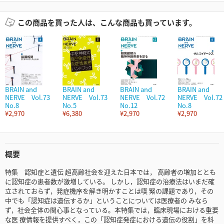
この商品を買った人は、こんな商品も買っています。
BRAIN and
BRAIN and
BRAIN and
BRAIN and
NERVE Vol.73
NERVE Vol.73
NERVE Vol.72
NERVE Vol.72
No.8
No.5
No.12
No.8
¥2,970
¥6,380
¥2,970
¥2,970
概要
特集 認知症と遺伝 超高齢社会を迎えた日本では， 高齢者の増加ととも
に認知症の患者数が激増している。 しかし，認知症の治療法はいまだ確
立されておらず，発症機序を解き明かすことは喫 緊の課題であり，その
中でも「認知症は遺伝するか」ということについては医療者の みなら
ず，社会全体の関心事となっている。本特集では，臨床現場における重要
な医 療情報を提供すべく，この「認知症発症における遺伝の役割」を科