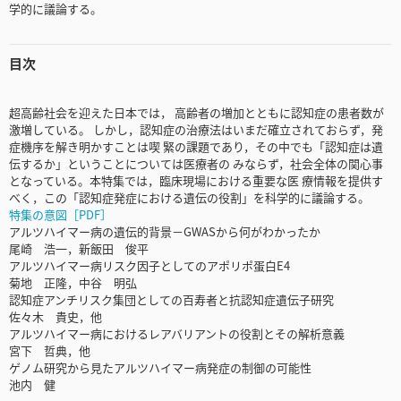
学的に議論する。
目次
超高齢社会を迎えた日本では， 高齢者の増加とともに認知症の患者数が
激増している。 しかし，認知症の治療法はいまだ確立されておらず，発
症機序を解き明かすことは喫 緊の課題であり，その中でも「認知症は遺
伝するか」ということについては医療者の みならず，社会全体の関心事
となっている。本特集では，臨床現場における重要な医 療情報を提供す
べく，この「認知症発症における遺伝の役割」を科学的に議論する。
特集の意図［PDF］
アルツハイマー病の遺伝的背景－GWASから何がわかったか
尾崎 浩一，新飯田 俊平
アルツハイマー病リスク因子としてのアポリポ蛋白E4
菊地 正隆，中谷 明弘
認知症アンチリスク集団としての百寿者と抗認知症遺伝子研究
佐々木 貴史，他
アルツハイマー病におけるレアバリアントの役割とその解析意義
宮下 哲典，他
ゲノム研究から見たアルツハイマー病発症の制御の可能性
池内 健