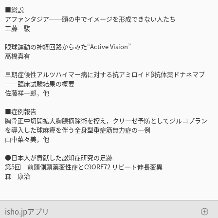
■総説
アファンタジア──頭の中でイメージを形成できない人たち
工藤 駿
眼球運動の神経回路からみた“Active Vision”
高橋真有
早期症候性アルツハイマー病に対する抗アミロイドβ抗体薬ドナネマブ
──臨床試験結果の概要
佐藤祥一郎，他
■症例報告
胸骨正中切開拡大胸腺摘除術を控え，クリーゼ予防としてジルコプラン
を導入した球麻痺を伴う全身型重症筋無力症の一例
山中菜々美，他
●日本人が貢献した認知症研究の足跡
第5回 前頭側頭葉変性症とC9ORF72 リピート伸長変異
森 康治
isho.jpアプリ