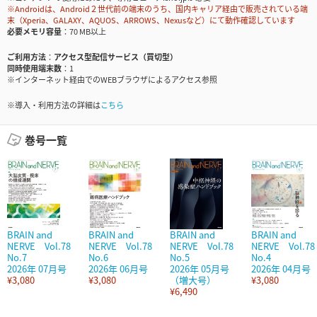
※Androidは、Android２世代前の端末のうち、国内キャリア経由で販売されている端
末（Xperia、GALAXY、AQUOS、ARROWS、Nexusなど）にて動作確認しています
必要メモリ容量
70 MB以上
ご利用方法
アクセス型配信サービス（買切型）
同時使用端末数
1
※インターネット経由でのWEBブラウザによるアクセス参照
※導入・利用方法の詳細は
こちら
巻号一覧
BRAIN and
BRAIN and
BRAIN and
BRAIN and
NERVE Vol.78
NERVE Vol.78
NERVE Vol.78
NERVE Vol.78
No.7
No.6
No.5
No.4
2026年 07月号
2026年 06月号
2026年 05月号
2026年 04月号
¥3,080
¥3,080
（増大号）
¥3,080
¥6,490