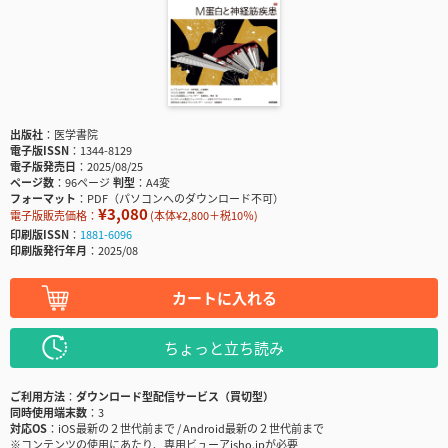
出版社
医学書院
電子版ISSN
1344-8129
電子版発売日
2025/08/25
ページ数
96ページ
判型
A4変
フォーマット
PDF（パソコンへのダウンロード不可）
¥3,080
電子版販売価格：
(本体¥2,800＋税10％)
印刷版ISSN
1881-6096
印刷版発行年月
2025/08
カートに入れる
ちょっと立ち読み
ご利用方法
ダウンロード型配信サービス（買切型）
同時使用端末数
3
対応OS
iOS最新の２世代前まで / Android最新の２世代前まで
※コンテンツの使用にあたり、専用ビューアisho.jpが必要