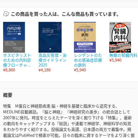
この商品を買った人は、こんな商品も買っています。
ホスピタリスト
高血圧管理・治
レジデントのた
無敵の腎臓内科
のための内科診
療ガイドライン
めの感染症診療
¥5,940
療フローチャ...
2025
の鉄則
¥8,800
¥4,180
¥5,940
概要
特集 M蛋白と神経筋疾患 脳・神経を基礎と臨床から追究する、
MEDLINE収載雑誌。『脳と神経』 『神経研究の進歩』 の統合誌として
2007年に発刊。時宜をとらえたテーマを深く掘り下げる「特集」、最新
の動向をキャッチアップする「総説」や連載で神経学、神経科学の知見
をわかりやすく紹介する。投稿論文も英語、日本語の両方で募集中。掲
載論文はPubMedで検索が可能。日々の臨床に資するテーマをより深く掘