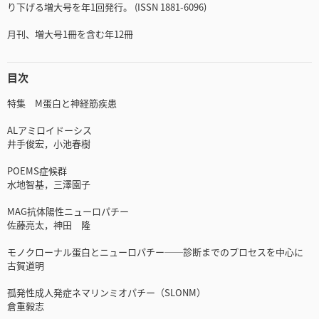
り下げる増大号を年1回発行。 (ISSN 1881-6096)
月刊、増大号1冊を含む年12冊
目次
特集 M蛋白と神経筋疾患
ALアミロイドーシス
井手俊宏，小池春樹
POEMS症候群
水地智基，三澤園子
MAG抗体陽性ニューロパチー
佐藤亮太，神田 隆
モノクローナル蛋白とニューロパチー──診断までのプロセスを中心に
古賀道明
孤発性成人発症ネマリンミオパチー（SLONM）
倉重毅志