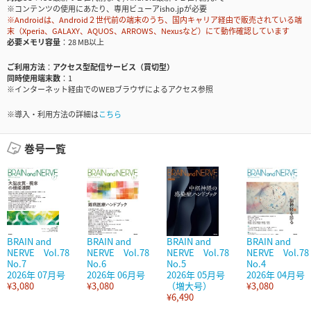
※コンテンツの使用にあたり、専用ビューアisho.jpが必要
※Androidは、Android２世代前の端末のうち、国内キャリア経由で販売されている端
末（Xperia、GALAXY、AQUOS、ARROWS、Nexusなど）にて動作確認しています
必要メモリ容量
28 MB以上
ご利用方法
アクセス型配信サービス（買切型）
同時使用端末数
1
※インターネット経由でのWEBブラウザによるアクセス参照
※導入・利用方法の詳細は
こちら
巻号一覧
BRAIN and
BRAIN and
BRAIN and
BRAIN and
NERVE Vol.78
NERVE Vol.78
NERVE Vol.78
NERVE Vol.78
No.7
No.6
No.5
No.4
2026年 07月号
2026年 06月号
2026年 05月号
2026年 04月号
¥3,080
¥3,080
（増大号）
¥3,080
¥6,490