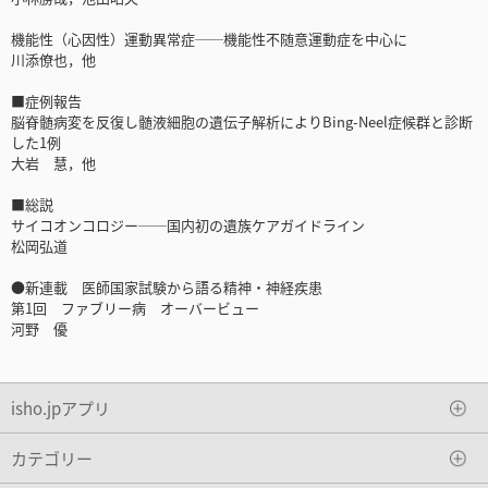
機能性（心因性）運動異常症──機能性不随意運動症を中心に
川添僚也，他
■症例報告
脳脊髄病変を反復し髄液細胞の遺伝子解析によりBing-Neel症候群と診断
した1例
大岩 慧，他
■総説
サイコオンコロジー──国内初の遺族ケアガイドライン
松岡弘道
●新連載 医師国家試験から語る精神・神経疾患
第1回 ファブリー病 オーバービュー
河野 優
isho.jpアプリ
カテゴリー