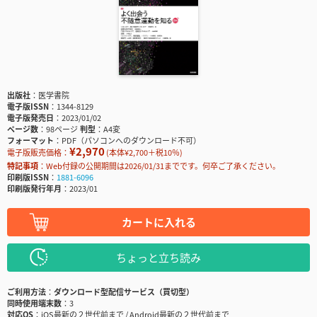
出版社
医学書院
電子版ISSN
1344-8129
電子版発売日
2023/01/02
ページ数
98ページ
判型
A4変
フォーマット
PDF（パソコンへのダウンロード不可）
¥2,970
電子版販売価格：
(本体¥2,700＋税10％)
特記事項
Web付録の公開期間は2026/01/31までです。何卒ご了承ください。
印刷版ISSN
1881-6096
印刷版発行年月
2023/01
カートに入れる
ちょっと立ち読み
ご利用方法
ダウンロード型配信サービス（買切型）
同時使用端末数
3
対応OS
iOS最新の２世代前まで / Android最新の２世代前まで