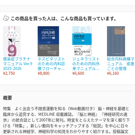
この商品を買った人は、こんな商品も買っています。
感染症プラチナ
ホスピタリスト
ジェネラリスト
総合内科病棟マ
マニュアル Ver.9
のための内科診
のための内科外
ニュアル 疾患
2025-2026
療フローチャ...
来マニュアル...
ごとの管理
¥2,750
¥8,800
¥6,600
¥6,160
概要
特集 よく出会う不随意運動を知る〔Web動画付き〕 脳・神経を基礎と
臨床から追究する、MEDLINE 収載雑誌。『脳と神経』 『神経研究の進
歩』 の統合誌として2007年に発刊。時宜をとらえたテーマを深く掘り下
げる「特集」、新しい動向をキャッチアップする「総説」を中心に日々
更新される神経学、神経科学の知見をわかりやすく紹介する。投稿論文