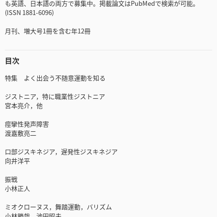
も英語、日本語の両方で募集中。掲載論文はPubMedで検索が可能。
(ISSN 1881-6096)
月刊、増大号1冊を含む年12冊
目次
特集 よく出会う不随意運動を知る
ジストニア，特に職業性ジストニア
宮本亮介，他
痙攣性発声障害
渡嘉敷亮二
口部ジスキネジア，遅発性ジスキネジア
向井洋平
振戦
小林正人
ミオクローヌス，舞踏運動，バリズム
小林勝哉，池田昭夫