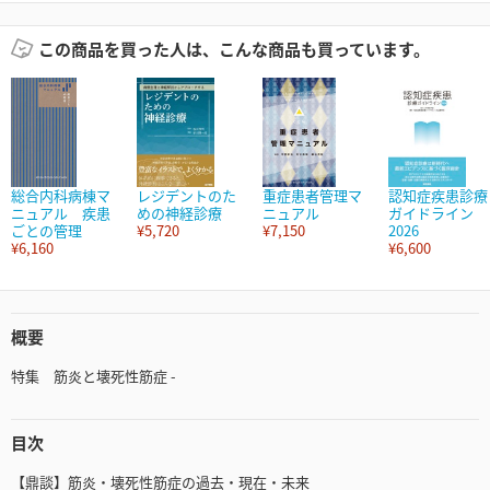
この商品を買った人は、こんな商品も買っています。
総合内科病棟マ
レジデントのた
重症患者管理マ
認知症疾患診療
ニュアル 疾患
めの神経診療
ニュアル
ガイドライン
ごとの管理
¥5,720
¥7,150
2026
¥6,160
¥6,600
概要
特集 筋炎と壊死性筋症 -
目次
【鼎談】筋炎・壊死性筋症の過去・現在・未来