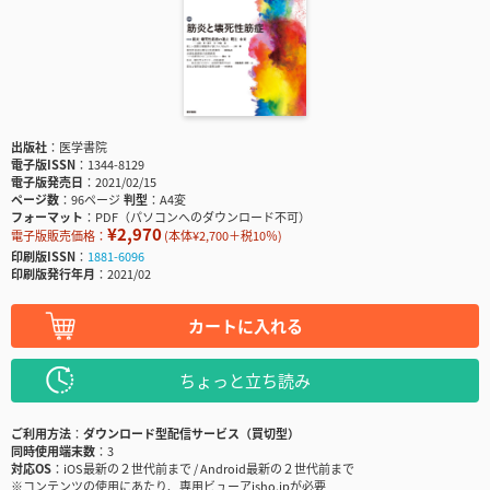
出版社
医学書院
電子版ISSN
1344-8129
電子版発売日
2021/02/15
ページ数
96ページ
判型
A4変
フォーマット
PDF（パソコンへのダウンロード不可）
¥2,970
電子版販売価格：
(本体¥2,700＋税10％)
印刷版ISSN
1881-6096
印刷版発行年月
2021/02
カートに入れる
ちょっと立ち読み
ご利用方法
ダウンロード型配信サービス（買切型）
同時使用端末数
3
対応OS
iOS最新の２世代前まで / Android最新の２世代前まで
※コンテンツの使用にあたり、専用ビューアisho.jpが必要