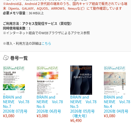
※Androidは、Android２世代前の端末のうち、国内キャリア経由で販売されている端
末（Xperia、GALAXY、AQUOS、ARROWS、Nexusなど）にて動作確認しています
必要メモリ容量
36 MB以上
ご利用方法
アクセス型配信サービス（買切型）
同時使用端末数
1
※インターネット経由でのWEBブラウザによるアクセス参照
※導入・利用方法の詳細は
こちら
巻号一覧
BRAIN and
BRAIN and
BRAIN and
BRAIN and
NERVE Vol.78
NERVE Vol.78
NERVE Vol.78
NERVE Vol.78
No.7
No.6
No.5
No.4
2026年 07月号
2026年 06月号
2026年 05月号
2026年 04月号
¥3,080
¥3,080
（増大号）
¥3,080
¥6,490