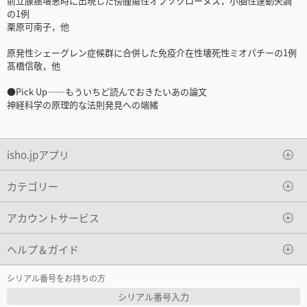
前立腺癌増悪時に出現した傍腫瘍性オプソクローヌス，小脳性運動失調
の1例
栗原可南子，他
原発性シェーグレン症候群に合併した免疫介在性壊死性ミオパチーの1例
髙橋信敬，他
●Pick Up――もういちど読んでおきたいあの論文
神経科学の原理的な法則発見への端緒
isho.jpアプリ
カテゴリー
アカウントサービス
ヘルプ＆ガイド
シリアル番号をお持ちの方
シリアル番号入力