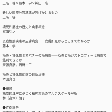
上阪 等×藤本 学×神田 隆
新しい国際分類基準が投げかけるもの
上阪 等
壊死性筋症の歴史と疾患概念
冨滿弘之
炎症性筋疾患の皮膚病変――皮膚所見からどこまでわかるか
藤本 学
筋炎・壊死性ミオパチーの筋病理――筋炎と筋ジストロフィーは病理で
鑑別できるか
斎藤良彦，西野一三
筋炎と壊死性筋症の最新治療
本田真也
●総説
構成的理解に基づく精神疾患のマルチスケール解析
林（高木）朗子
●症例報告