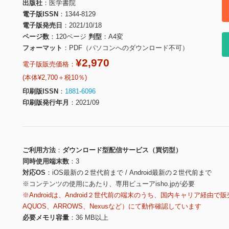
出版社
医学書院
電子版ISSN
1344-8129
電子版発売日
2021/10/18
ページ数
120ページ
判型
A4変
フォーマット
PDF（パソコンへのダウンロード不可）
¥2,970
電子版販売価格：
(本体¥2,700＋税10％)
印刷版ISSN
1881-6096
印刷版発行年月
2021/09
ご利用方法
ダウンロード型配信サービス（買切型）
同時使用端末数
3
対応OS
iOS最新の２世代前まで / Android最新の２世代前まで
※コンテンツの使用にあたり、専用ビューアisho.jpが必要
※Androidは、Android２世代前の端末のうち、国内キャリア経由で販
AQUOS、ARROWS、Nexusなど）にて動作確認しています
必要メモリ容量
36 MB以上