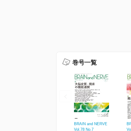
巻号一覧
BRAIN and NERVE
B
Vol.78 No.7
Vo