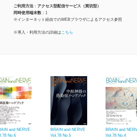
ご利用方法
アクセス型配信サービス（買切型）
同時使用端末数
1
※インターネット経由でのWEBブラウザによるアクセス参照
※導入・利用方法の詳細は
こちら
RAIN and NERVE
BRAIN and NERVE
BRAIN and NE
l.78 No.6
Vol.78 No.5
Vol.78 No.4