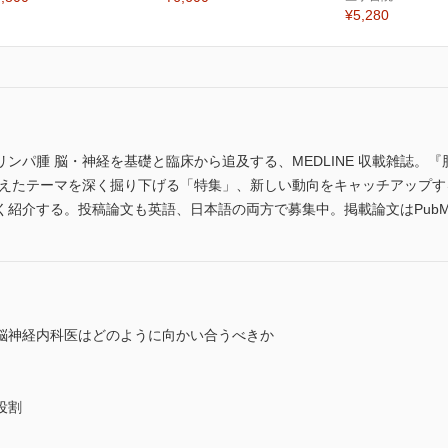
¥5,280
ンパ腫 脳・神経を基礎と臨床から追及する、MEDLINE 収載雑誌。『
とらえたテーマを深く掘り下げる「特集」、新しい動向をキャッチアップ
する。投稿論文も英語、日本語の両方で募集中。掲載論文はPubMedで検索が
脳神経内科医はどのように向かい合うべきか
役割