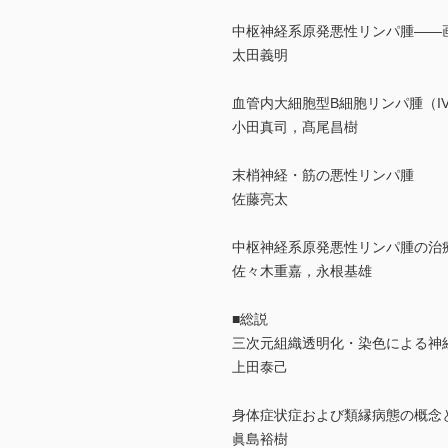
中枢神経系原発悪性リンパ腫――
太田義明
血管内大細胞型B細胞リンパ腫（IV
小田真司，髙尾昌樹
末梢神経・筋の悪性リンパ腫
佐藤亮太
中枢神経系原発悪性リンパ腫の治療
佐々木重嘉，永根基雄
■総説
三次元組織透明化・染色による神
上田泰己
身体症状症および類縁病態の概念
眞島裕樹