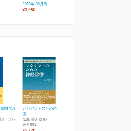
2026年 03月号
2026年 02月号
2
¥3,080
¥3,080
¥
鉄則 第4
レジデントのための神経診
療
科チーフレ
塩尻 俊明(監修)
医学書院
¥5,720