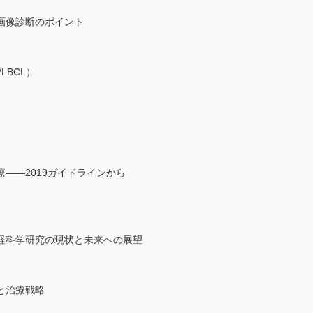
画像診断のポイント
LBCL）
――2019ガイドラインから
経科学研究の現状と未来への展望
と治療戦略