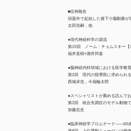
■症例報告
頭蓋外で起始した後下小脳動脈が
太田浩嗣，他
●現代神経科学の源流
第15回 ノーム・チョムスキー【
福井直樹×酒井邦嘉
●脳神経内科領域における医学教育の
第2回 現代の指導医に求められ
西城卓也，今福輪太郎
●スペシャリストが薦める読んで
第2回 統合失調症のモデル動物
加藤忠史
●臨床神経学プロムナード――60
第8回 上位運動ニューロンは錐