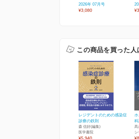
2026年 07月号
2
¥3,080
¥3
この商品を買った人
レジデントのための感染症
ホ
診療の鉄則
科
森 信好(編集)
髙
医学書院
シ
¥5,940
¥8