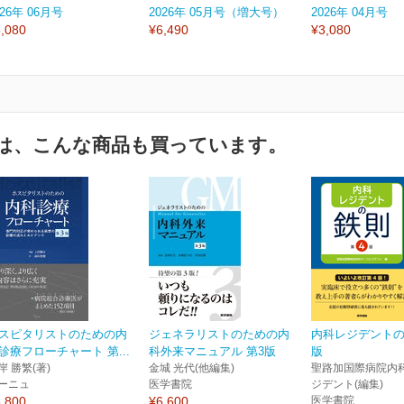
026年 06月号
2026年 05月号（増大号）
2026年 04月号
,080
¥6,490
¥3,080
は、こんな商品も買っています。
スピタリストのための内
ジェネラリストのための内
内科レジデントの
診療フローチャート 第...
科外来マニュアル 第3版
版
岸 勝繁(著)
金城 光代(他編集)
聖路加国際病院内
ーニュ
医学書院
ジデント(編集)
,800
¥6,600
医学書院