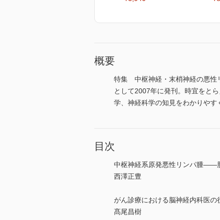
概要
特集 中枢神経・末梢神経の悪性リ
として2007年に発刊。時宜を
学、神経科学の知見をわかりやすく紹介
目次
中枢神経系原発悪性リンパ腫――
西澤正豊
がん診療における脳神経内科医の
髙尾昌樹