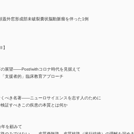
頭蓋外窓形成部未破裂囊状脳動脈瘤を伴った1例
Ⅲ】
展望――Post/withコロナ時代を見据えて
る「支援者的」臨床教育アプローチ
おくべき名著――ニューロサイエンスを志す人のために
で検証すべきこの疾患の本質とは何か
余年を顧みて
体路のみではない――皮質脊髄路，皮質核路（迷行線維）の理解を深め