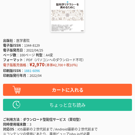
出版社
医学書院
電子版ISSN
1344-8129
電子版発売日
2022/04/25
ページ数
100ページ
判型
A4変
フォーマット
PDF（パソコンへのダウンロード不可）
¥2,970
電子版販売価格：
(本体¥2,700＋税10％)
印刷版ISSN
1881-6096
印刷版発行年月
2022/04
カートに入れる
ちょっと立ち読み
ご利用方法
ダウンロード型配信サービス（買切型）
同時使用端末数
3
対応OS
iOS最新の２世代前まで / Android最新の２世代前まで
※コンテンツの使用にあたり、専用ビューアisho.jpが必要