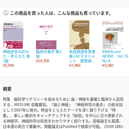
この商品を買った人は、こんな商品も買っています。
神経症状の診か
臨床中毒学 第2
免疫関連有害事
BRAIN and
た・考えかた 第
版
象irAEマネジメ
NERVE Vol.76
3版
¥14,300
ント 膠原病...
No.8
¥5,940
¥7,480
¥3,080
概要
特集 脳科学リテラシーを高めるために 脳・神経を基礎と臨床から追究
する、MEDLINE 収載雑誌。『脳と神経』 『神経研究の進歩』 の統合誌
として2007年に発刊。時宜をとらえたテーマを深く掘り下げる「特
集」、新しい動向をキャッチアップする「総説」を中心に日々更新され
る神経学、神経科学の知見をわかりやすく紹介する。投稿論文も英語、
日本語の両方で募集中。掲載論文はPubMedで検索が可能。 (ISSN 1881-