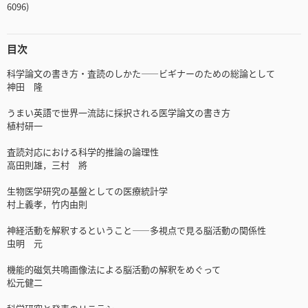
6096)
目次
科学論文の書き方・査読のしかた――ビギナーのための総論として
神田 隆
うまい英語で世界一流誌に採択される医学論文の書き方
植村研一
査読対応における科学的推論の論理性
高田則雄，三村 將
生物医学研究の基盤としての医療統計学
村上義孝，竹内由則
神経活動を解釈するということ――多視点で見る脳活動の関係性
虫明 元
機能的磁気共鳴画像法による脳活動の解釈をめぐって
松元健二