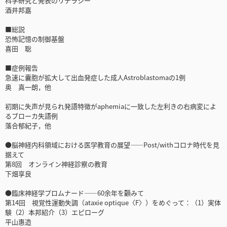
科学研究と発表のリテラシー
酒井邦嘉
■総説
恐怖記憶の制御基盤
喜田 聡
■症例報告
急速に囊胞が拡大して出血発症した成人Astroblastomaの1例
奥 真一朗，他
初期に失声が見られ発語特徴がaphemiaに一致した左利きの右病変によ
るブローカ失語例
落合郁紀子，他
●脳神経内科領域における医学教育の展望――Post/withコロナ時代を見
据えて
第8回 オンライン神経診察の教育
下畑享良
●臨床神経学プロムナード――60余年を顧みて
第14回 視覚性運動失調（ataxie optique〈F〉）をめぐって：（1）実体
験（2）本邦紹介（3）エピローグ
平山惠造