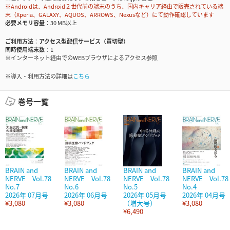
※Androidは、Android２世代前の端末のうち、国内キャリア経由で販売されている端
末（Xperia、GALAXY、AQUOS、ARROWS、Nexusなど）にて動作確認しています
必要メモリ容量
30 MB以上
ご利用方法
アクセス型配信サービス（買切型）
同時使用端末数
1
※インターネット経由でのWEBブラウザによるアクセス参照
※導入・利用方法の詳細は
こちら
巻号一覧
BRAIN and
BRAIN and
BRAIN and
BRAIN and
NERVE Vol.78
NERVE Vol.78
NERVE Vol.78
NERVE Vol.78
No.7
No.6
No.5
No.4
2026年 07月号
2026年 06月号
2026年 05月号
2026年 04月号
¥3,080
¥3,080
（増大号）
¥3,080
¥6,490