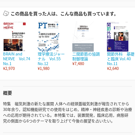
この商品を買った人は、こんな商品も買っています。
BRAIN and
理学療法ジャー
二関節筋の協調
関節外科 基礎
NERVE Vol.74
ナル Vol.55
制御理論
と臨床 Vol.40
No.1
No.12
¥7,480
No.11
¥2,970
¥1,980
¥2,640
概要
特集 磁気刺激の新たな展開 人体への経頭蓋磁気刺激が報告されてから
30年余り，認知機能研究での使用をはじめ，精神・神経疾患の診断や治療
への応用が期待されている。本特集では，装置開発，臨床応用，病態研
究の側面から6つのテーマを取り上げて今後の展望を占いたい。