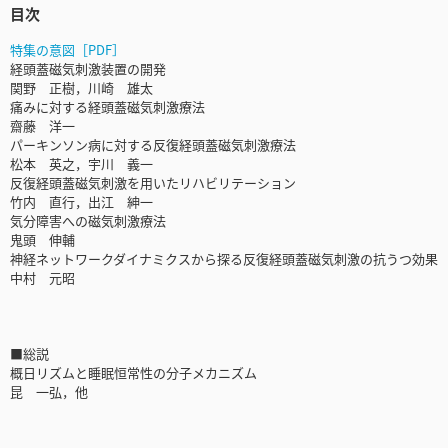
目次
特集の意図［PDF］
経頭蓋磁気刺激装置の開発
関野 正樹，川崎 雄太
痛みに対する経頭蓋磁気刺激療法
齋藤 洋一
パーキンソン病に対する反復経頭蓋磁気刺激療法
松本 英之，宇川 義一
反復経頭蓋磁気刺激を用いたリハビリテーション
竹内 直行，出江 紳一
気分障害への磁気刺激療法
鬼頭 伸輔
神経ネットワークダイナミクスから探る反復経頭蓋磁気刺激の抗うつ効果
中村 元昭
■総説
概日リズムと睡眠恒常性の分子メカニズム
昆 一弘，他