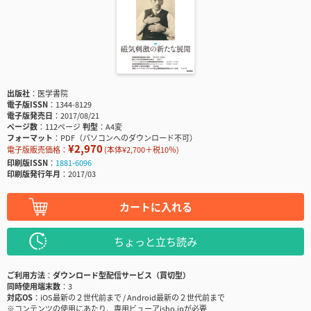
出版社
医学書院
電子版ISSN
1344-8129
電子版発売日
2017/08/21
ページ数
112ページ
判型
A4変
フォーマット
PDF（パソコンへのダウンロード不可）
¥2,970
電子版販売価格：
(本体¥2,700＋税10％)
印刷版ISSN
1881-6096
印刷版発行年月
2017/03
カートに入れる
ちょっと立ち読み
ご利用方法
ダウンロード型配信サービス（買切型）
同時使用端末数
3
対応OS
iOS最新の２世代前まで / Android最新の２世代前まで
※コンテンツの使用にあたり、専用ビューアisho.jpが必要