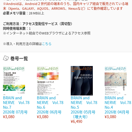
※Androidは、Android２世代前の端末のうち、国内キャリア経由で販売されている端
末（Xperia、GALAXY、AQUOS、ARROWS、Nexusなど）にて動作確認しています
必要メモリ容量
28 MB以上
ご利用方法
アクセス型配信サービス（買切型）
同時使用端末数
1
※インターネット経由でのWEBブラウザによるアクセス参照
※導入・利用方法の詳細は
こちら
巻号一覧
BRAIN and
BRAIN and
BRAIN and
BRAIN and
NERVE Vol.78
NERVE Vol.78
NERVE Vol.78
NERVE Vol.78
No.7
No.6
No.5
No.4
2026年 07月号
2026年 06月号
2026年 05月号
2026年 04月号
¥3,080
¥3,080
（増大号）
¥3,080
¥6,490