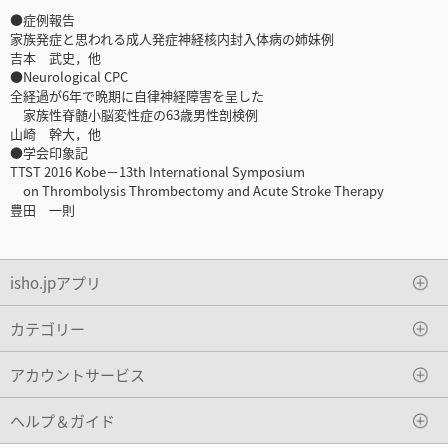
●症例報告
家族発症と思われる成人発症神経核内封入体病の姉妹例
吉本 武史，他
●Neurological CPC
全経過が6年で晩期に自律神経障害を呈した
家族性脊髄小脳変性症の63歳男性剖検例
山崎 幹大，他
●学会印象記
TTST 2016 Kobe－13th International Symposium
on Thrombolysis Thrombectomy and Acute Stroke Therapy
豊田 一則
isho.jpアプリ
カテゴリー
アカウントサービス
ヘルプ＆ガイド