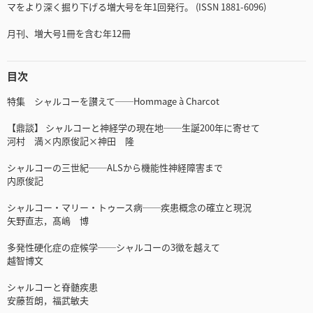
マをより深く掘り下げる増大号を年1回発行。 (ISSN 1881-6096)
月刊、増大号1冊を含む年12冊
目次
特集 シャルコーを讃えて──Hommage à Charcot
【鼎談】 シャルコーと神経学の現在地──生誕200年に寄せて
河村 満×内原俊記×神田 隆
シャルコーの三世紀──ALSから機能性神経障害まで
内原俊記
シャルコー・マリー・トゥース病──疾患概念の確立と現況
矢野直志，髙嶋 博
多発性硬化症の症候学──シャルコーの3徴を越えて
越智博文
シャルコーと脊髄疾患
安藤哲朗，福武敏夫