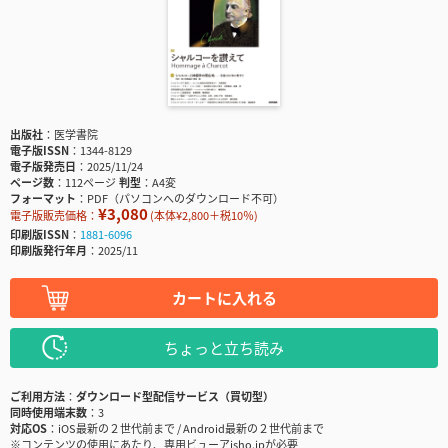
出版社
医学書院
電子版ISSN
1344-8129
電子版発売日
2025/11/24
ページ数
112ページ
判型
A4変
フォーマット
PDF（パソコンへのダウンロード不可）
¥3,080
電子版販売価格：
(本体¥2,800＋税10％)
印刷版ISSN
1881-6096
印刷版発行年月
2025/11
カートに入れる
ちょっと立ち読み
ご利用方法
ダウンロード型配信サービス（買切型）
同時使用端末数
3
対応OS
iOS最新の２世代前まで / Android最新の２世代前まで
※コンテンツの使用にあたり、専用ビューアisho.jpが必要