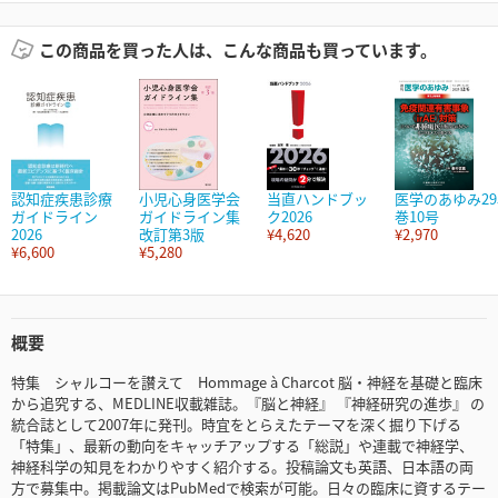
この商品を買った人は、こんな商品も買っています。
認知症疾患診療
小児心身医学会
当直ハンドブッ
医学のあゆみ29
ガイドライン
ガイドライン集
ク2026
巻10号
2026
改訂第3版
¥4,620
¥2,970
¥6,600
¥5,280
概要
特集 シャルコーを讃えて Hommage à Charcot 脳・神経を基礎と臨床
から追究する、MEDLINE収載雑誌。『脳と神経』 『神経研究の進歩』 の
統合誌として2007年に発刊。時宜をとらえたテーマを深く掘り下げる
「特集」、最新の動向をキャッチアップする「総説」や連載で神経学、
神経科学の知見をわかりやすく紹介する。投稿論文も英語、日本語の両
方で募集中。掲載論文はPubMedで検索が可能。日々の臨床に資するテー