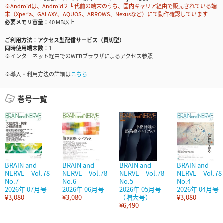
※Androidは、Android２世代前の端末のうち、国内キャリア経由で販売されている端
末（Xperia、GALAXY、AQUOS、ARROWS、Nexusなど）にて動作確認しています
必要メモリ容量
40 MB以上
ご利用方法
アクセス型配信サービス（買切型）
同時使用端末数
1
※インターネット経由でのWEBブラウザによるアクセス参照
※導入・利用方法の詳細は
こちら
巻号一覧
BRAIN and
BRAIN and
BRAIN and
BRAIN and
NERVE Vol.78
NERVE Vol.78
NERVE Vol.78
NERVE Vol.78
No.7
No.6
No.5
No.4
2026年 07月号
2026年 06月号
2026年 05月号
2026年 04月号
¥3,080
¥3,080
（増大号）
¥3,080
¥6,490