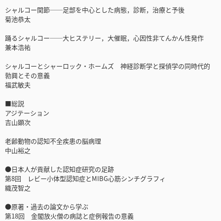
シャルコー関節──足部を中心とした病態，診断，治療と予後
菊池恭太
踊るシャルコー──大ヒステリー，大催眠，心因性非てんかん性発作
兼本浩祐
シャルコーとシャーロック・ホームズ 神経診断学と探偵学の同時代的
勃興とその意義
福武敏夫
■総説
アジテーション
吉山顕次
老齢動物の認知不全疾患の脳病理
中山裕之
●日本人が貢献した認知症研究の足跡
第8回 レビー小体型認知症とMIBG心筋シンチグラフィ
織茂智之
●原著・過去の論文から学ぶ
第18回 金閣放火僧の病誌と症例報告の意義