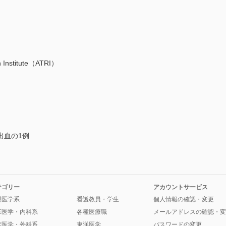
h Institute（ATRI）
出血の1例
テゴリー
アカウントサービス
礎医学系
看護教員・学生
個人情報の確認・変更
床医学・内科系
各種医療職
メールアドレスの確認・変
床医学・外科系
東洋医学
パスワードの変更