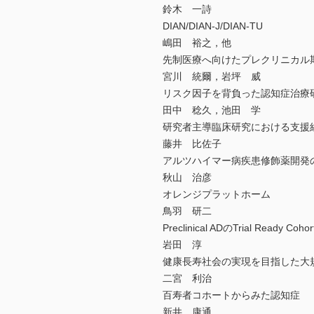
鈴木 一詩
DIAN/DIAN-J/DIAN-TU
嶋田 裕之，他
先制医療へ向けたプレクリニカル
宮川 統爾，岩坪 威
リスク因子を背負った認知症治療
田中 稔久，池田 学
研究者主導臨床研究における支援組
藤井 比佐子
アルツハイマー病疾患修飾薬開発
秋山 治彦
オレンジプラットホーム
鳥羽 研二
Preclinical ADのTrial Ready 
岩田 淳
健康長寿社会の実現を目指した大規
二宮 利治
百寿者コホートからみた認知症
新井 康通