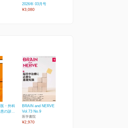
2026年 03月号
2026年 02月号
2
¥3,080
¥3,080
¥
科医・外科
BRAIN and NERVE
の診...
Vol.73 No.9
医学書院
¥2,970