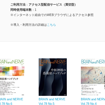
ご利用方法
アクセス型配信サービス（買切型）
同時使用端末数
1
※インターネット経由でのWEBブラウザによるアクセス参照
※導入・利用方法の詳細は
こちら
RAIN and NERVE
BRAIN and NERVE
BRAIN and NE
l.78 No.6
Vol.78 No.5
Vol.78 No.4