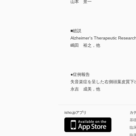
山本 景一
■総説
Alzheimer's Therapeutic Researc
嶋田 裕之，他
●症例報告
失音楽症を呈した右側頭葉皮質下
永吉 成美，他
isho.jpアプリ
カ
基
臨
臨