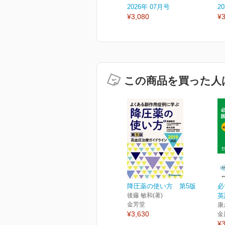
2026年 07月号
2
¥3,080
¥3
この商品を買った人
降圧薬の使い方 第5版
必
後藤 敏和(著)
英
金芳堂
康
¥3,630
金
¥3