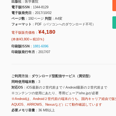
出版社
医学書院
電子版ISSN
1344-8129
電子版発売日
2017/10/02
ページ数
192ページ
判型
A4変
フォーマット
PDF（パソコンへのダウンロード不可）
¥4,180
電子版販売価格：
(本体¥3,800＋税10％)
印刷版ISSN
1881-6096
印刷版発行年月
2017/07
ご利用方法
ダウンロード型配信サービス（買切型）
同時使用端末数
3
対応OS
iOS最新の２世代前まで / Android最新の２世代前まで
※コンテンツの使用にあたり、専用ビューアisho.jpが必要
※Androidは、Android２世代前の端末のうち、国内キャリア経由で販
AQUOS、ARROWS、Nexusなど）にて動作確認しています
必要メモリ容量
36 MB以上