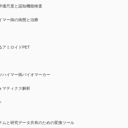
評価尺度と認知機能検査
イマー病の病態と治療
アミロイドPET
ツハイマー病バイオマーカー
ォマティクス解析
ト
テムと研究データ共有のための変換ツール