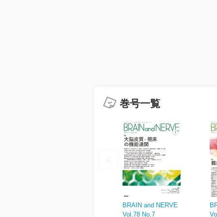
巻号一覧
BRAIN and NERVE
B
Vol.78 No.7
Vo