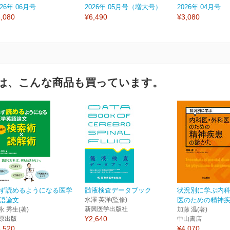
026年 06月号
2026年 05月号（増大号）
2026年 04月号
,080
¥6,490
¥3,080
は、こんな商品も買っています。
ず読めるようになる医学
髄液検査データブック
状況別に学ぶ内
語論文
水澤 英洋(監修)
医のための精神疾患
新興医学出版社
永 秀生(著)
加藤 温(著)
¥2,640
原出版
中山書店
,520
¥4,070