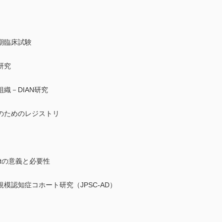
期臨床試験
研究
織－DIAN研究
のためのレジストリ
Cohortの意義と必要性
模認知症コホート研究（JPSC-AD）