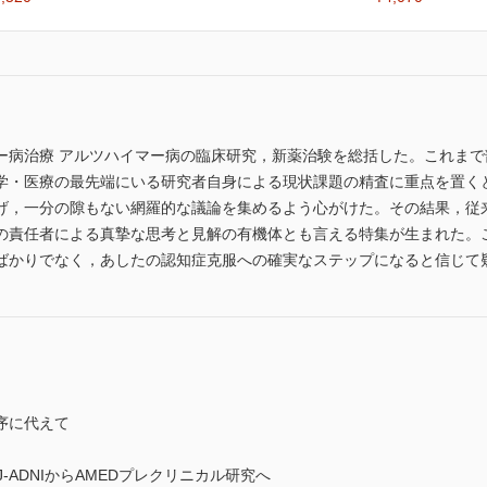
ー病治療 アルツハイマー病の臨床研究，新薬治験を総括した。これま
学・医療の最先端にいる研究者自身による現状課題の精査に重点を置く
げ，一分の隙もない網羅的な議論を集めるよう心がけた。その結果，従
の責任者による真摯な思考と見解の有機体とも言える特集が生まれた。
ばかりでなく，あしたの認知症克服への確実なステップになると信じて
序に代えて
カー J-ADNIからAMEDプレクリニカル研究へ