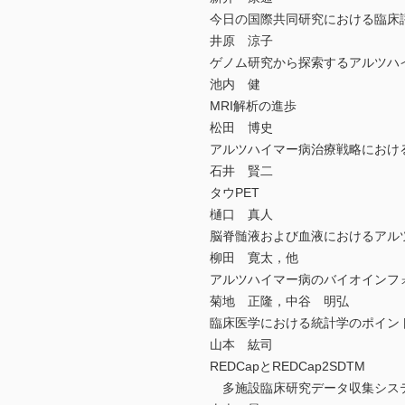
今日の国際共同研究における臨床
井原 涼子
ゲノム研究から探索するアルツハ
池内 健
MRI解析の進歩
松田 博史
アルツハイマー病治療戦略における
石井 賢二
タウPET
樋口 真人
脳脊髄液および血液におけるアル
柳田 寛太，他
アルツハイマー病のバイオインフ
菊地 正隆，中谷 明弘
臨床医学における統計学のポイン
山本 紘司
REDCapとREDCap2SDTM
多施設臨床研究データ収集シス