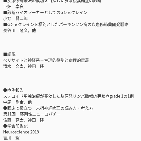
■疾患修飾療法の成功を目指した多系統萎縮症の診断
下畑 享良
■診断バイオマーカーとしてのαシヌクレイン
小野 賢二郎
■αシヌクレインを標的としたパーキンソン病の疾患修飾薬開発戦略
長谷川 隆文，他
■総説
ペリサイトと神経系－生理的役割と病理的意義
清水 文崇，神田 隆
●症例報告
ステロイド単独治療が奏効した脳原発リンパ腫様肉芽腫症grade 1の1例
中尾 剛幸，他
●臨床で役立つ 末梢神経病理の読み方・考え方
第11回 薬剤性ニューロパチー
佐藤 亮太，神田 隆
●学会印象記
Neuroscience 2019
吉川 輝