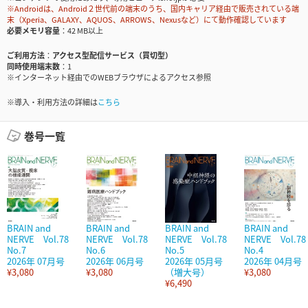
※Androidは、Android２世代前の端末のうち、国内キャリア経由で販売されている端
末（Xperia、GALAXY、AQUOS、ARROWS、Nexusなど）にて動作確認しています
必要メモリ容量
42 MB以上
ご利用方法
アクセス型配信サービス（買切型）
同時使用端末数
1
※インターネット経由でのWEBブラウザによるアクセス参照
※導入・利用方法の詳細は
こちら
巻号一覧
BRAIN and
BRAIN and
BRAIN and
BRAIN and
NERVE Vol.78
NERVE Vol.78
NERVE Vol.78
NERVE Vol.78
No.7
No.6
No.5
No.4
2026年 07月号
2026年 06月号
2026年 05月号
2026年 04月号
¥3,080
¥3,080
（増大号）
¥3,080
¥6,490