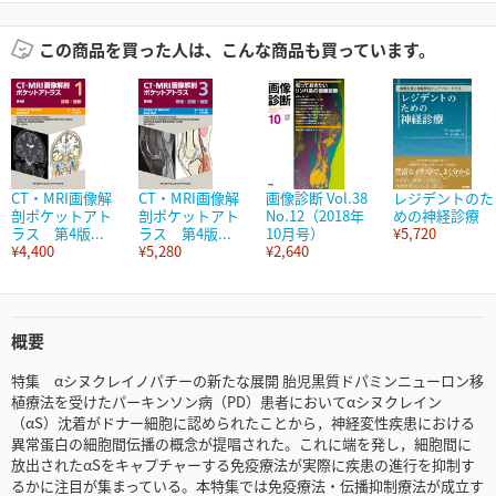
この商品を買った人は、こんな商品も買っています。
CT・MRI画像解
CT・MRI画像解
画像診断 Vol.38
レジデントのた
剖ポケットアト
剖ポケットアト
No.12（2018年
めの神経診療
ラス 第4版...
ラス 第4版...
10月号）
¥5,720
¥4,400
¥5,280
¥2,640
概要
特集 αシヌクレイノパチーの新たな展開 胎児黒質ドパミンニューロン移
植療法を受けたパーキンソン病（PD）患者においてαシヌクレイン
（αS）沈着がドナー細胞に認められたことから，神経変性疾患における
異常蛋白の細胞間伝播の概念が提唱された。これに端を発し，細胞間に
放出されたαSをキャプチャーする免疫療法が実際に疾患の進行を抑制す
るかに注目が集まっている。本特集では免疫療法・伝播抑制療法が成立す