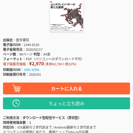
出版社
医学書院
電子版ISSN
1344-8129
電子版発売日
2020/02/17
ページ数
96ページ
判型
A4変
フォーマット
PDF（パソコンへのダウンロード不可）
¥2,970
電子版販売価格：
(本体¥2,700＋税10％)
印刷版ISSN
1881-6096
印刷版発行年月
2020/01
カートに入れる
ちょっと立ち読み
ご利用方法
ダウンロード型配信サービス（買切型）
同時使用端末数
3
対応OS
iOS最新の２世代前まで / Android最新の２世代前まで
※コンテンツの使用にあたり、専用ビューアisho.jpが必要