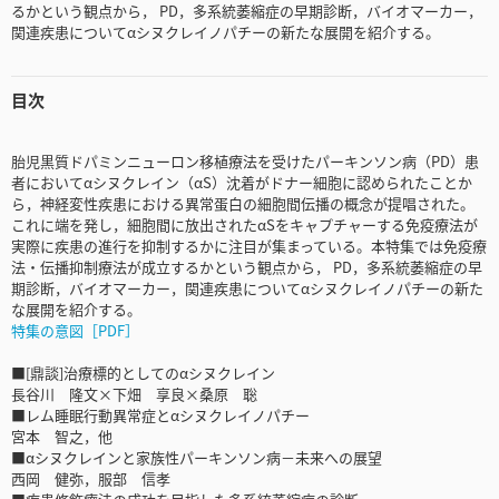
るかという観点から， PD，多系統萎縮症の早期診断，バイオマーカー，
関連疾患についてαシヌクレイノパチーの新たな展開を紹介する。
目次
胎児黒質ドパミンニューロン移植療法を受けたパーキンソン病（PD）患
者においてαシヌクレイン（αS）沈着がドナー細胞に認められたことか
ら，神経変性疾患における異常蛋白の細胞間伝播の概念が提唱された。
これに端を発し，細胞間に放出されたαSをキャプチャーする免疫療法が
実際に疾患の進行を抑制するかに注目が集まっている。本特集では免疫療
法・伝播抑制療法が成立するかという観点から， PD，多系統萎縮症の早
期診断，バイオマーカー，関連疾患についてαシヌクレイノパチーの新た
な展開を紹介する。
特集の意図［PDF］
■[鼎談]治療標的としてのαシヌクレイン
長谷川 隆文×下畑 享良×桑原 聡
■レム睡眠行動異常症とαシヌクレイノパチー
宮本 智之，他
■αシヌクレインと家族性パーキンソン病－未来への展望
西岡 健弥，服部 信孝