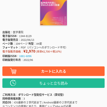
出版社
医学書院
電子版ISSN
1344-8129
電子版発売日
2022/06/13
ページ数
104ページ
判型
A4変
フォーマット
PDF（パソコンへのダウンロード不可）
¥2,970
電子版販売価格：
(本体¥2,700＋税10％)
印刷版ISSN
1881-6096
印刷版発行年月
2022/06
カートに入れる
ちょっと立ち読み
ご利用方法
ダウンロード型配信サービス（買切型）
同時使用端末数
3
対応OS
iOS最新の２世代前まで / Android最新の２世代前まで
※コンテンツの使用にあたり、専用ビューアisho.jpが必要