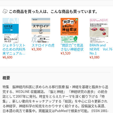
この商品を買った人は、こんな商品も買っています。
ジェネラリスト
ステロイドの虎
“問診力”で見逃
BRAIN and
のための内科外
¥3,300
さない神経症状
NERVE Vol.76
来マニュアル...
¥3,520
No.1
¥6,600
¥3,080
概要
特集 脳神経内科医に求められる移行医療 脳・神経を基礎と臨床から追
究する、MEDLINE 収載雑誌。『脳と神経』 『神経研究の進歩』 の統合
誌として2007年に発刊。時宜をとらえたテーマを深く掘り下げる「特
集」、新しい動向をキャッチアップする「総説」を中心に日々更新され
る神経学、神経科学の知見をわかりやすく紹介する。投稿論文も英語、
日本語の両方で募集中。掲載論文はPubMedで検索が可能。 (ISSN 1881-