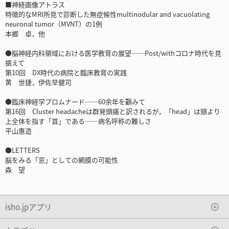
■神経画像アトラス
特徴的なMRI所見で診断した無症候性multinodular and vacuolating
neuronal tumor（MVNT）の1例
本郷 卓，他
●脳神経内科領域における医学教育の展望──Post/withコロナ時代を見
据えて
第10回 DX時代の病院と臨床教育の実践
黄 世捷，伊佐早健司
●臨床神経学プロムナード──60余年を顧みて
第16回 Cluster headacheは群発頭痛と訳されるが，「head」は頸より
上全体を指す「首」である──病名呼称の難しさ
平山惠造
●LETTERS
脳をみる「窓」としての網膜の可能性
森 望
isho.jpアプリ