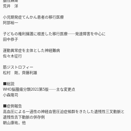
脳性麻痺
荒井 洋
小児期発症てんかん患者の移行医療
阿部裕一
子どもの権利擁護に根差した移行医療──発達障害を中心に
田中恭子
運動異常症を主体とした神経難病
佐々木征行
筋ジストロフィー
松村 剛，齊藤利雄
■総説
WHO脳腫瘍分類2021第5版──主な変更点
小森隆司
■症例報告
高血圧による一過性の神経血管圧迫症候群をきたした遺残性三叉動脈と
遺残性舌下動脈の併存例
朝山康祐，他