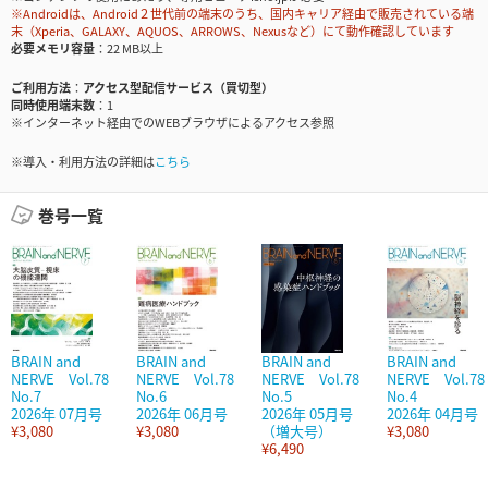
※Androidは、Android２世代前の端末のうち、国内キャリア経由で販売されている端
末（Xperia、GALAXY、AQUOS、ARROWS、Nexusなど）にて動作確認しています
必要メモリ容量
22 MB以上
ご利用方法
アクセス型配信サービス（買切型）
同時使用端末数
1
※インターネット経由でのWEBブラウザによるアクセス参照
※導入・利用方法の詳細は
こちら
巻号一覧
BRAIN and
BRAIN and
BRAIN and
BRAIN and
NERVE Vol.78
NERVE Vol.78
NERVE Vol.78
NERVE Vol.78
No.7
No.6
No.5
No.4
2026年 07月号
2026年 06月号
2026年 05月号
2026年 04月号
¥3,080
¥3,080
（増大号）
¥3,080
¥6,490