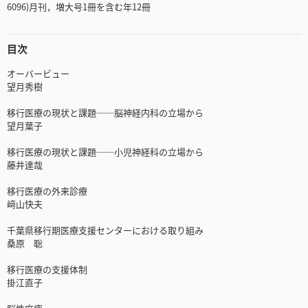
6096)月刊，増大号1冊を含む年12冊
目次
オーバービュー
望月秀樹
移行医療の現状と課題──脳神経内科の立場から
望月葉子
移行医療の現状と課題──小児神経科の立場から
藤井達哉
移行医療の外来診療
﨑山快夫
千葉県移行期医療支援センターにおける取り組み
桑原 聡
移行医療の支援体制
掛江直子