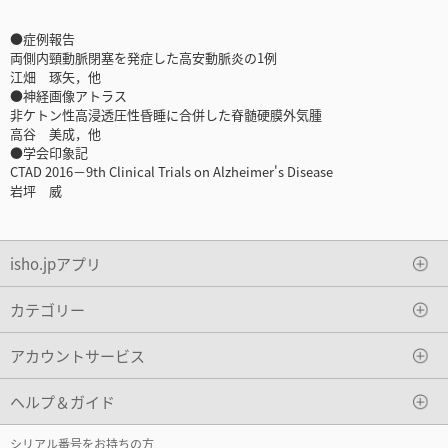
●症例報告
両側内頸動脈閉塞を発症した高安動脈炎の1例
江畑 琢矢，他
●神経画像アトラス
非ケトン性高浸透圧性昏睡に合併した脊髄硬膜外気腫
高谷 美成，他
●学会印象記
CTAD 2016－9th Clinical Trials on Alzheimer's Disease
岩坪 威
isho.jpアプリ
カテゴリー
アカウントサービス
ヘルプ＆ガイド
シリアル番号をお持ちの方