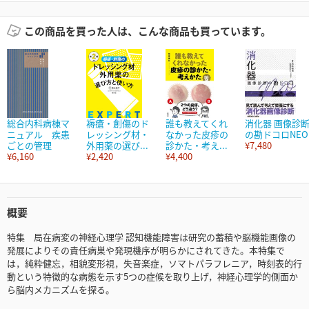
この商品を買った人は、こんな商品も買っています。
総合内科病棟マ
褥瘡・創傷のド
誰も教えてくれ
消化器 画像診
ニュアル 疾患
レッシング材・
なかった皮疹の
の勘ドコロNEO
ごとの管理
外用薬の選び...
診かた・考え...
¥7,480
¥6,160
¥2,420
¥4,400
概要
特集 局在病変の神経心理学 認知機能障害は研究の蓄積や脳機能画像の
発展によりその責任病巣や発現機序が明らかにされてきた。本特集で
は，純粋健忘，相貌変形視，失音楽症，ソマトパラフレニア，時刻表的行
動という特徴的な病態を示す5つの症候を取り上げ，神経心理学的側面か
ら脳内メカニズムを探る。