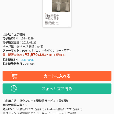
出版社
医学書院
電子版ISSN
1344-8129
電子版発売日
2017/08/21
ページ数
96ページ
判型
A4変
フォーマット
PDF（パソコンへのダウンロード不可）
¥2,970
電子版販売価格：
(本体¥2,700＋税10％)
印刷版ISSN
1881-6096
印刷版発行年月
2017/06
カートに入れる
ちょっと立ち読み
ご利用方法
ダウンロード型配信サービス（買切型）
同時使用端末数
3
対応OS
iOS最新の２世代前まで / Android最新の２世代前まで
※コンテンツの使用にあたり、専用ビューアisho.jpが必要