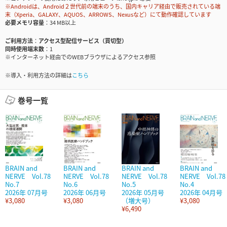
※Androidは、Android２世代前の端末のうち、国内キャリア経由で販売されている端
末（Xperia、GALAXY、AQUOS、ARROWS、Nexusなど）にて動作確認しています
必要メモリ容量
34 MB以上
ご利用方法
アクセス型配信サービス（買切型）
同時使用端末数
1
※インターネット経由でのWEBブラウザによるアクセス参照
※導入・利用方法の詳細は
こちら
巻号一覧
BRAIN and
BRAIN and
BRAIN and
BRAIN and
NERVE Vol.78
NERVE Vol.78
NERVE Vol.78
NERVE Vol.78
No.7
No.6
No.5
No.4
2026年 07月号
2026年 06月号
2026年 05月号
2026年 04月号
¥3,080
¥3,080
（増大号）
¥3,080
¥6,490