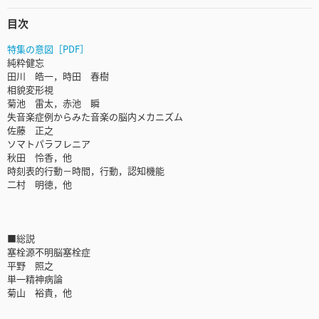
目次
特集の意図［PDF］
純粋健忘
田川 皓一，時田 春樹
相貌変形視
菊池 雷太，赤池 瞬
失音楽症例からみた音楽の脳内メカニズム
佐藤 正之
ソマトパラフレニア
秋田 怜香，他
時刻表的行動－時間，行動，認知機能
二村 明徳，他
■総説
塞栓源不明脳塞栓症
平野 照之
単一精神病論
菊山 裕貴，他