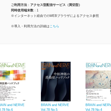
ご利用方法
アクセス型配信サービス（買切型）
同時使用端末数
1
※インターネット経由でのWEBブラウザによるアクセス参照
※導入・利用方法の詳細は
こちら
RAIN and NERVE
BRAIN and NERVE
BRAIN and NE
l.78 No.6
Vol.78 No.5
Vol.78 No.4