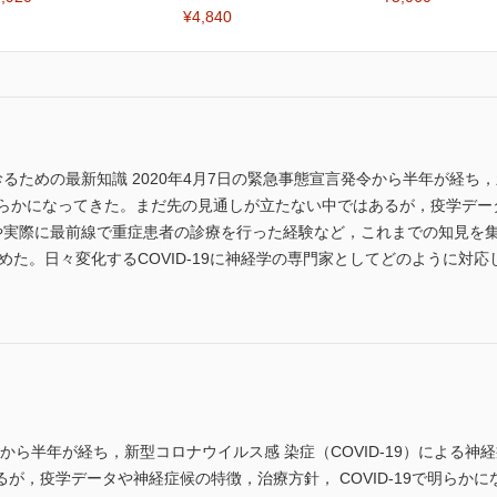
¥4,840
が診るための最新知識 2020年4月7日の緊急事態宣言発令から半年が経ち，
明らかになってきた。まだ先の見通しが立たない中ではあるが，疫学デー
課題や実際に最前線で重症患者の診療を行った経験など，これまでの知見
めた。日々変化するCOVID-19に神経学の専門家としてどのように対
発令から半年が経ち，新型コロナウイルス感 染症（COVID-19）による
が，疫学データや神経症候の特徴，治療方針， COVID-19で明らか