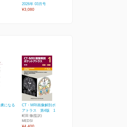
2026年 03月号
2026年 02月号
2
¥3,080
¥3,080
¥
 虜になる
CT・MRI画像解剖ポケット
アトラス 第4版 1巻...
町田 徹(監訳)
MEDSI
¥4,400