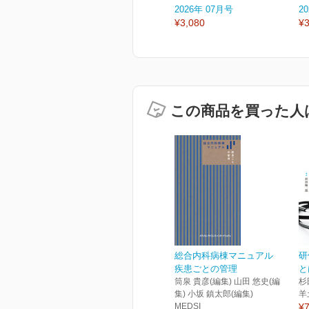
2026年 07月号
2
¥3,080
¥3
この商品を買った人
総合内科病棟マニュアル
研
疾患ごとの管理
と
筒泉 貴彦(編集) 山田 悠史(編
杉
集) 小坂 鎮太郎(編集)
羊
MEDSI
¥7