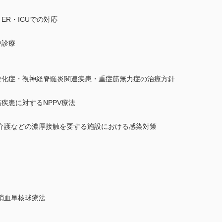
・ER・ICUでの対応
中診療
発性硬化症・視神経脊髄炎関連疾患・重症筋無力症の治療方針
筋疾患に対するNPPV療法
介護などの濃厚接触を要する施設における感染対策
梢血単核球療法