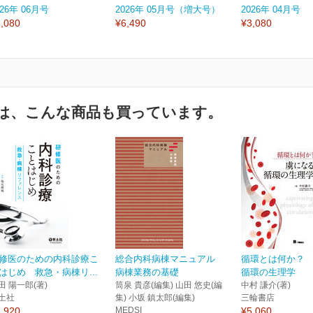
026年 06月号
2026年 05月号（増大号）
2026年 04月号
,080
¥6,490
¥3,080
は、こんな商品も買っています。
修医のための内科診療こ
総合内科病棟マニュアル
循環とは何か？
はじめ 救急・病棟リ...
病棟業務の基礎
循環の生理学
田 陽一郎(著)
筒泉 貴彦(編集) 山田 悠史(編
中村 謙介(著)
土社
集) 小坂 鎮太郎(編集)
三輪書店
,920
MEDSI
¥5,060