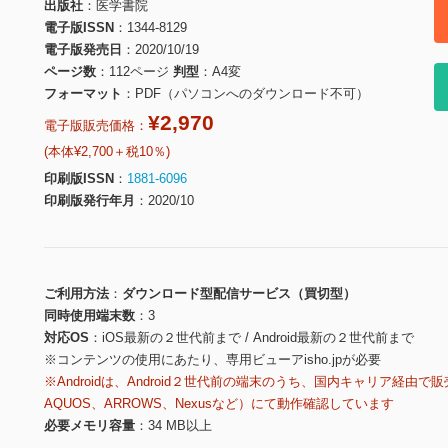
出版社
医学書院
電子版ISSN
1344-8129
電子版発売日
2020/10/19
ページ数
112ページ
判型
A4変
フォーマット
PDF（パソコンへのダウンロード不可）
¥2,970
電子版販売価格：
(本体¥2,700＋税10％)
印刷版ISSN
1881-6096
印刷版発行年月
2020/10
ご利用方法
ダウンロード型配信サービス（買切型）
同時使用端末数
3
対応OS
iOS最新の２世代前まで / Android最新の２世代前まで
※コンテンツの使用にあたり、専用ビューアisho.jpが必要
※Androidは、Android２世代前の端末のうち、国内キャリア経由で販
AQUOS、ARROWS、Nexusなど）にて動作確認しています
必要メモリ容量
34 MB以上