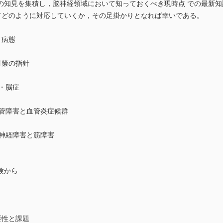
の知見を集積し，脳神経領域において知っておくべき現時点 での最新
としてどのように対応していくか，その足掛かりとなれば幸いである。
と病態
対策の指針
炎・脳症
脳血管障害と血管炎症候群
末梢神経障害と筋障害
験から
要性と課題