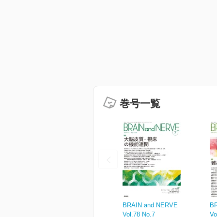
巻号一覧
BRAIN and NERVE
B
Vol.78 No.7
Vo