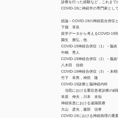
診療を行った経験など，これまで
COVID-19に神経学の専門家
総論－COVID-19の神経筋合併症
下畑 享良
疫学データから考えるCOVID-19
園生 雅弘，他
COVID-19神経合併症（1）－脳
中嶋 秀人
COVID-19神経合併症（2）－
八木田 佳樹
COVID-19神経合併症（3）－
竹下 幸男，神田 隆
COVID-19診療と脳神経内科
当院における重症患者診療の経
幸原 伸夫，川本 未知
神経疾患における遠隔医療
大山 彦光，服部 信孝
COVID-19における神経病理の重