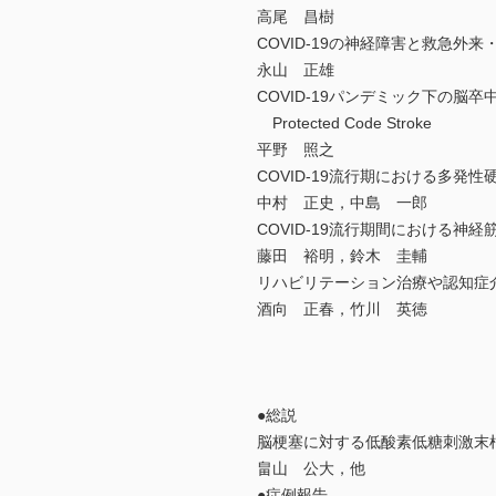
高尾 昌樹
COVID-19の神経障害と救急外来
永山 正雄
COVID-19パンデミック下の脳卒
Protected Code Stroke
平野 照之
COVID-19流行期における多
中村 正史，中島 一郎
COVID-19流行期間における神経
藤田 裕明，鈴木 圭輔
リハビリテーション治療や認知症
酒向 正春，竹川 英徳
●総説
脳梗塞に対する低酸素低糖刺激末
畠山 公大，他
●症例報告