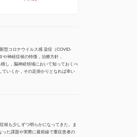
新型コロナウイルス感 染症（COVID-
タや神経症候の特徴，治療方針，
を集積し，脳神経領域において知っておくべ
応していくか，その足掛かりとなれば幸い
神経症候も少しずつ明らかになってきた。ま
になった課題や実際に最前線で重症患者の