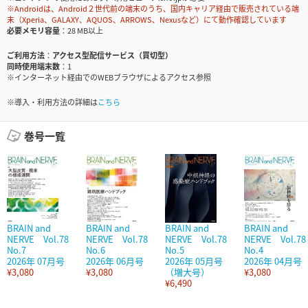
※Androidは、Android２世代前の端末のうち、国内キャリア経由で販売されている端
末（Xperia、GALAXY、AQUOS、ARROWS、Nexusなど）にて動作確認しています
必要メモリ容量
28 MB以上
ご利用方法
アクセス型配信サービス（買切型）
同時使用端末数
1
※インターネット経由でのWEBブラウザによるアクセス参照
※導入・利用方法の詳細は
こちら
巻号一覧
BRAIN and
BRAIN and
BRAIN and
BRAIN and
NERVE Vol.78
NERVE Vol.78
NERVE Vol.78
NERVE Vol.78
No.7
No.6
No.5
No.4
2026年 07月号
2026年 06月号
2026年 05月号
2026年 04月号
¥3,080
¥3,080
（増大号）
¥3,080
¥6,490