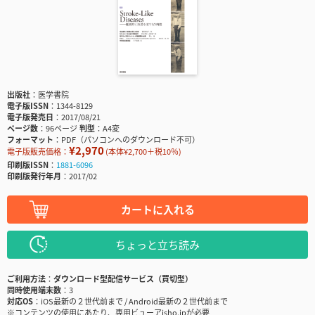
出版社
医学書院
電子版ISSN
1344-8129
電子版発売日
2017/08/21
ページ数
96ページ
判型
A4変
フォーマット
PDF（パソコンへのダウンロード不可）
¥2,970
電子版販売価格：
(本体¥2,700＋税10％)
印刷版ISSN
1881-6096
印刷版発行年月
2017/02
カートに入れる
ちょっと立ち読み
ご利用方法
ダウンロード型配信サービス（買切型）
同時使用端末数
3
対応OS
iOS最新の２世代前まで / Android最新の２世代前まで
※コンテンツの使用にあたり、専用ビューアisho.jpが必要