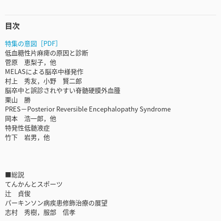
目次
特集の意図［PDF］
低血糖性片麻痺の原因と診断
菅原 恵梨子，他
MELASによる脳卒中様発作
村上 秀友，小野 賢二郎
脳卒中と誤診されやすい脊髄硬膜外血腫
栗山 勝
PRES－Posterior Reversible Encephalopathy Syndrome
岡本 浩一郎，他
特発性低髄液症
竹下 岩男，他
■総説
てんかんとスポーツ
辻 貞俊
パーキンソン病疾患修飾治療の展望
志村 秀樹，服部 信孝