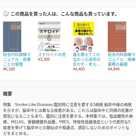
この商品を買った人は、こんな商品も買っています。
総合内科病棟マ
ステロイドの虎
誰も教えてくれ
総合内科病棟マ
ニュアル 疾患
¥3,300
なかった皮疹の
ニュアル 病棟
ごとの管理
診かた・考え...
業務の基礎
¥6,160
¥4,400
¥4,840
概要
特集 Stroke-Like Diseases 鑑別時に注意を要する5病態 脳卒中様の病態
を示すが，脳卒中とは異なる疾患がある。これらは脳卒中と同様の処置が
禁忌になることもあり，鑑別に注意を要する。本特集では，低血糖性片麻
痺，MELAS，脊髄硬膜外血腫，PRES，特発性低髄液症という代表的な5
疾患を挙げて脳卒中との類似点や相違点，誤診しないためのポイントな
どをまとめる。