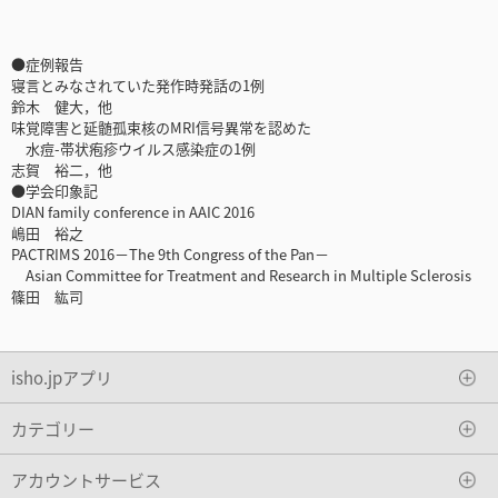
●症例報告
寝言とみなされていた発作時発話の1例
鈴木 健大，他
味覚障害と延髄孤束核のMRI信号異常を認めた
水痘-帯状疱疹ウイルス感染症の1例
志賀 裕二，他
●学会印象記
DIAN family conference in AAIC 2016
嶋田 裕之
PACTRIMS 2016－The 9th Congress of the Pan－
Asian Committee for Treatment and Research in Multiple Sclerosis
篠田 紘司
isho.jpアプリ
カテゴリー
アカウントサービス