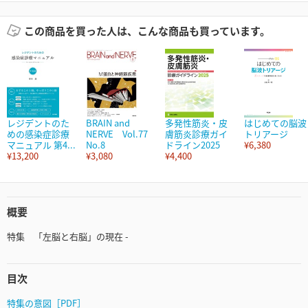
この商品を買った人は、こんな商品も買っています。
レジデントのた
BRAIN and
多発性筋炎・皮
はじめての脳波
めの感染症診療
NERVE Vol.77
膚筋炎診療ガイ
トリアージ
マニュアル 第4...
No.8
ドライン2025
¥6,380
¥13,200
¥3,080
¥4,400
概要
特集 「左脳と右脳」の現在 -
目次
特集の意図［PDF］