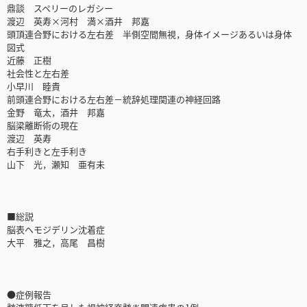
鼎談 スペリーのレガシー
渡辺 英寿×河村 満×酒井 邦嘉
頭頂連合野における左右差 半側空間無視，身体イメージあるいは身体
図式
近藤 正樹
社会性と左右差
小早川 睦貴
前頭連合野における左右差－統辞処理関連の神経回路
金野 竜太，酒井 邦嘉
脳梁離断術の現在
渡辺 英寿
右手利きと左手利き
山下 光，瀬知 亜有未
■総説
脳表ヘモジデリン沈着症
大平 雅之，高尾 昌樹
●症例報告