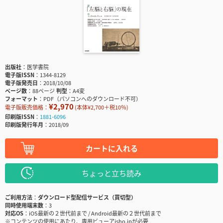
出版社
医学書院
電子版ISSN
1344-8129
電子版発売日
2018/10/08
ページ数
88ページ
判型
A4変
フォーマット
PDF（パソコンへのダウンロード不可）
¥2,970
電子版販売価格：
(本体¥2,700＋税10％)
印刷版ISSN
1881-6096
印刷版発行年月
2018/09
カートに入れる
ちょっと立ち読み
ご利用方法
ダウンロード型配信サービス（買切型）
同時使用端末数
3
対応OS
iOS最新の２世代前まで / Android最新の２世代前まで
※コンテンツの使用にあたり、専用ビューアisho.jpが必要