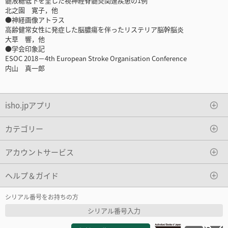
髄液糖低下を呈した視神経脊髄炎関連疾患の1例
北之園 寛子，他
●神経画像アトラス
高齢健常女性に発症した脳膿瘍を伴ったリステリア脳幹脳炎
大草 響，他
●学会印象記
ESOC 2018－4th European Stroke Organisation Conference
内山 真一郎
isho.jpアプリ
カテゴリー
アカウントサービス
ヘルプ＆ガイド
シリアル番号をお持ちの方
シリアル番号入力