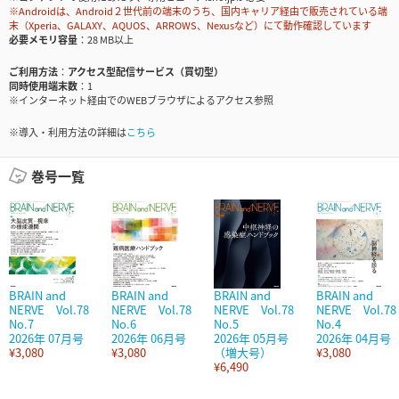
※Androidは、Android２世代前の端末のうち、国内キャリア経由で販売されている端
末（Xperia、GALAXY、AQUOS、ARROWS、Nexusなど）にて動作確認しています
必要メモリ容量
28 MB以上
ご利用方法
アクセス型配信サービス（買切型）
同時使用端末数
1
※インターネット経由でのWEBブラウザによるアクセス参照
※導入・利用方法の詳細は
こちら
巻号一覧
BRAIN and
BRAIN and
BRAIN and
BRAIN and
NERVE Vol.78
NERVE Vol.78
NERVE Vol.78
NERVE Vol.78
No.7
No.6
No.5
No.4
2026年 07月号
2026年 06月号
2026年 05月号
2026年 04月号
¥3,080
¥3,080
（増大号）
¥3,080
¥6,490