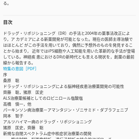
る。
目次
ドラッグ・リポジショニング（DR）の手法と2004年の薬事法改正によ
り，ア カデミアによる新薬開発が可能となった。現在の医師主導治験で
はほとんど がこの手法を用いており，偶然に予想外のものを発見するこ
とから始まり， 近年ではiPS細胞や人工知能を用いた革新的な手法が登場
している。神経疾 患におけるDRの新時代とも言える現状を，創薬の最前
線から報告する。
特集の意図［PDF］
序
桑原 聡
ドラッグ・リポジショニングによる脳神経疾患治療薬開発の可能性
齊藤 聡，猪原 匡史
ALS治療薬候補としてのロピニロール塩酸塩
高橋 愼一，他
パーキンソン病治療薬－アマンタジン・ゾニサミド・ダブラフェニブ
岡本 智子
アルツハイマー病のドラッグ・リポジショニング
猪原 匡史，齊藤 聡
新規な自閉スペクトラム症中核症状治療薬の開発