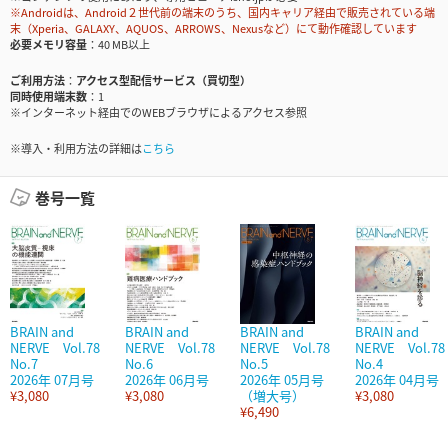
※Androidは、Android２世代前の端末のうち、国内キャリア経由で販売されている端
末（Xperia、GALAXY、AQUOS、ARROWS、Nexusなど）にて動作確認しています
必要メモリ容量
40 MB以上
ご利用方法
アクセス型配信サービス（買切型）
同時使用端末数
1
※インターネット経由でのWEBブラウザによるアクセス参照
※導入・利用方法の詳細は
こちら
巻号一覧
BRAIN and
BRAIN and
BRAIN and
BRAIN and
NERVE Vol.78
NERVE Vol.78
NERVE Vol.78
NERVE Vol.78
No.7
No.6
No.5
No.4
2026年 07月号
2026年 06月号
2026年 05月号
2026年 04月号
¥3,080
¥3,080
（増大号）
¥3,080
¥6,490