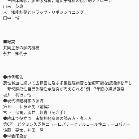
－臨床試験，脳画像解析，遺伝子解析の統合的アプローチ
山末 英典
人工知能創薬とドラッグ・リポジショニング
田中 博
■総説
共同注意の脳内機構
永井 知代子
●症例報告
悪性貧血に続いて広範囲に及ぶ多巣性脳病変と治療可能な認知症を呈し
非傍腫瘍性自己免疫性全脳炎が考えられる1例－7年間の経過観察
坂井 利行，他
●現代神経科学の源流
第10回 伊藤正男（前編）
宮下 保司，酒井 邦嘉（聞き手）
●臨床で役立つ 末梢神経病理の読み方・考え方
第6回 ビタミン欠乏性ニューロパチーとアルコール性ニューロパチー
佐藤 亮太，神田 隆
●学会印象記