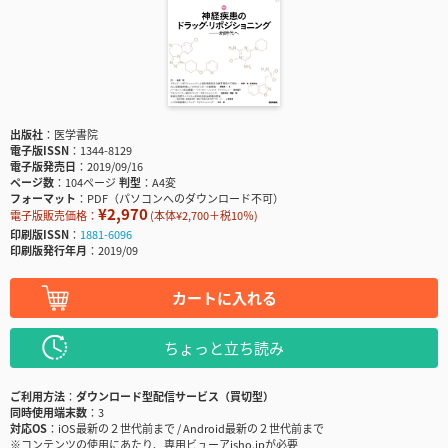
出版社
医学書院
電子版ISSN
1344-8129
電子版発売日
2019/09/16
ページ数
104ページ
判型
A4変
フォーマット
PDF（パソコンへのダウンロード不可）
¥2,970
電子版販売価格：
(本体¥2,700＋税10％)
印刷版ISSN
1881-6096
印刷版発行年月
2019/09
カートに入れる
ちょっと立ち読み
ご利用方法
ダウンロード型配信サービス（買切型）
同時使用端末数
3
対応OS
iOS最新の２世代前まで / Android最新の２世代前まで
※コンテンツの使用にあたり、専用ビューアisho.jpが必要