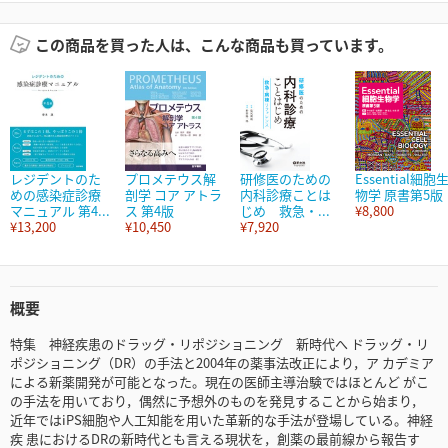
この商品を買った人は、こんな商品も買っています。
レジデントのた
プロメテウス解
研修医のための
Essential細胞
めの感染症診療
剖学 コア アトラ
内科診療ことは
物学 原書第5版
マニュアル 第4...
ス 第4版
じめ 救急・...
¥8,800
¥13,200
¥10,450
¥7,920
概要
特集 神経疾患のドラッグ・リポジショニング 新時代へ ドラッグ・リ
ポジショニング（DR）の手法と2004年の薬事法改正により，ア カデミア
による新薬開発が可能となった。現在の医師主導治験ではほとんど がこ
の手法を用いており，偶然に予想外のものを発見することから始まり，
近年ではiPS細胞や人工知能を用いた革新的な手法が登場している。神経
疾 患におけるDRの新時代とも言える現状を，創薬の最前線から報告す