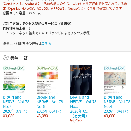
※Androidは、Android２世代前の端末のうち、国内キャリア経由で販売されている端
末（Xperia、GALAXY、AQUOS、ARROWS、Nexusなど）にて動作確認しています
必要メモリ容量
42 MB以上
ご利用方法
アクセス型配信サービス（買切型）
同時使用端末数
1
※インターネット経由でのWEBブラウザによるアクセス参照
※導入・利用方法の詳細は
こちら
巻号一覧
BRAIN and
BRAIN and
BRAIN and
BRAIN and
NERVE Vol.78
NERVE Vol.78
NERVE Vol.78
NERVE Vol.78
No.7
No.6
No.5
No.4
2026年 07月号
2026年 06月号
2026年 05月号
2026年 04月号
¥3,080
¥3,080
（増大号）
¥3,080
¥6,490