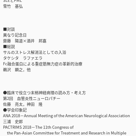
SLEとPML
雪竹 基弘
■対談
異なり記念日
齋藤 陽道×酒井 邦嘉
■総説
サルのストレス解消法としての入浴
タケシタ ラファエラ
Fc融合蛋白による重症筋無力症の革新的治療
鵜沢 顕之，他
●臨床で役立つ末梢神経病理の読み方・考え方
第2回 血管炎性ニューロパチー
佐藤 亮太，神田 隆
●学会印象記
ANA 2018－Annual Meeting of the American Neurological Association
三浦 史郎
PACTRIMS 2018－The 11th Congress of
the Pan-Asian Committee for Treatment and Research in Multiple