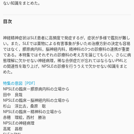
ない知識をまとめた。
目次
神経精神症状はSLE患者に高頻度で発症するが，症状が多様で鑑別が難し
い。また，SLEでは薬物による有害事象が多いため治療方針の決定も容易
ではなく，膠原病内科，脳神経内科，精神科の3つの診療科の連携が重要
である。本特集ではそれぞれの診療科の考え方を論じてもらい，さらに病
態理解に欠かせない神経病理，稀な合併症だが忘れてはならないPMLと
の関連性を取り上げ，NPSLEの診療を行ううえで欠かせない知識をまと
めた。
特集の意図［PDF］
NPSLEの臨床－膠原病内科の立場から
田中 良哉
NPSLEの臨床－脳神経内科の立場から
杉山 淳比古，桑原 聡
NPSLEの臨床－精神科の立場から
赤穂 理絵，西村 勝治
NPSLEの神経病理
高尾 昌樹