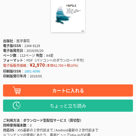
出版社
医学書院
電子版ISSN
1344-8129
電子版発売日
2019/05/20
ページ数
112ページ
判型
A4変
フォーマット
PDF（パソコンへのダウンロード不可）
¥2,970
電子版販売価格：
(本体¥2,700＋税10％)
印刷版ISSN
1881-6096
印刷版発行年月
2019/05
カートに入れる
ちょっと立ち読み
ご利用方法
ダウンロード型配信サービス（買切型）
同時使用端末数
3
対応OS
iOS最新の２世代前まで / Android最新の２世代前まで
※コンテンツの使用にあたり、専用ビューアisho.jpが必要