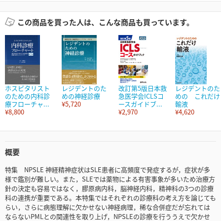
この商品を買った人は、こんな商品も買っています。
ホスピタリスト
レジデントのた
改訂第5版日本救
レジデントのた
のための内科診
めの神経診療
急医学会ICLSコ
めの これだけ
療フローチャ...
¥5,720
ースガイドブ...
輸液
¥8,800
¥2,970
¥4,620
概要
特集 NPSLE 神経精神症状はSLE患者に高頻度で発症するが，症状が多
様で鑑別が難しい。また，SLEでは薬物による有害事象が多いため治療方
針の決定も容易ではなく，膠原病内科，脳神経内科，精神科の3つの診療
科の連携が重要である。本特集ではそれぞれの診療科の考え方を論じても
らい，さらに病態理解に欠かせない神経病理，稀な合併症だが忘れては
ならないPMLとの関連性を取り上げ，NPSLEの診療を行ううえで欠かせ