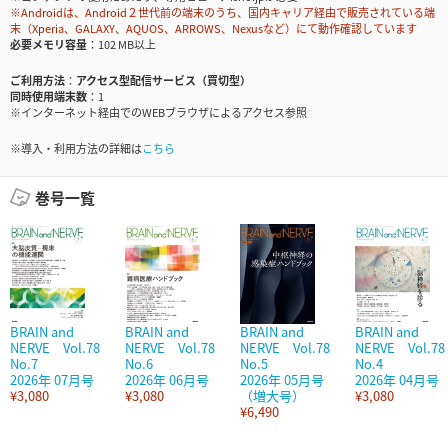
※Androidは、Android２世代前の端末のうち、国内キャリア経由で販売されている端
末（Xperia、GALAXY、AQUOS、ARROWS、Nexusなど）にて動作確認しています
必要メモリ容量
102 MB以上
ご利用方法
アクセス型配信サービス（買切型）
同時使用端末数
1
※インターネット経由でのWEBブラウザによるアクセス参照
※導入・利用方法の詳細は
こちら
巻号一覧
BRAIN and
BRAIN and
BRAIN and
BRAIN and
NERVE Vol.78
NERVE Vol.78
NERVE Vol.78
NERVE Vol.78
No.7
No.6
No.5
No.4
2026年 07月号
2026年 06月号
2026年 05月号
2026年 04月号
¥3,080
¥3,080
（増大号）
¥3,080
¥6,490