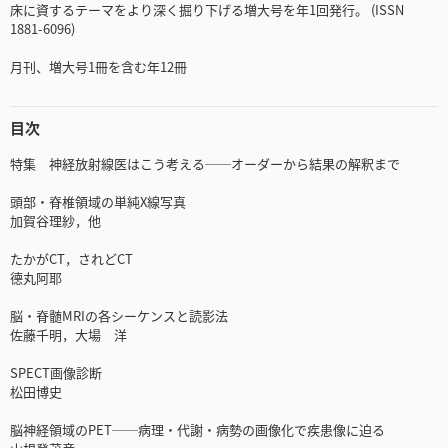
床に資するテーマをより深く掘り下げる増大号を年1回発行。 (ISSN
1881-6096)
月刊、増大号1冊を含む年12冊
目次
特集 神経放射線医はこう考える──オーダーから結果の解釈まで
頭部・脊椎領域の単純X線写真
加賀谷理紗，他
たかがCT，されどCT
德丸阿耶
脳・脊髄MRIの各シーケンスと読影法
佐藤千明，大場 洋
SPECT画像診断
松田博史
脳神経領域のPET──病理・代謝・病勢の画像化で疾患像に迫る