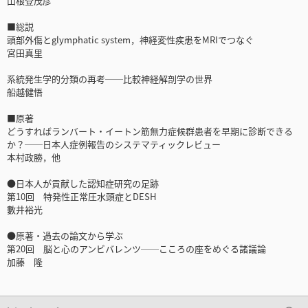
山根登茂彦
■総説
頭部外傷とglymphatic system，神経変性疾患をMRIでつなぐ
宮田真里
系統発生学的分類の再考──比較神経解剖学の世界
船越健悟
■原著
どうすればランバート・イートン筋無力症候群患者を早期に診断できる
か？──日本人症例報告のシステマティックレビュー
本村政勝，他
●日本人が貢献した認知症研究の足跡
第10回 特発性正常圧水頭症とDESH
數井裕光
●原著・過去の論文から学ぶ
第20回 脳と心のアンビバレンツ──こころの座をめぐる諸議論
加藤 隆