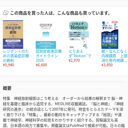
この商品を買った人は、こんな商品も買っています。
レジデントのた
認知症疾患診療
とりあえ
脱・なんとなく
めの感染症診療
ガイドライン
ず“Notion”で
内視鏡医 上部
の鉄則
2026
¥2,970
消化管内視鏡...
¥5,940
¥6,600
¥3,850
概要
特集 神経放射線医はこう考える オーダーから結果の解釈まで 脳・神
経を基礎と臨床から追究する、MEDLINE収載雑誌。『脳と神経』 『神経
研究の進歩』 の統合誌として2007年に発刊。時宜をとらえたテーマを深
く掘り下げる「特集」、最新の動向をキャッチアップする「総説」や連
載で神経学、神経科学の知見をわかりやすく紹介する。投稿論文も英
語、日本語の両方で募集中。掲載論文はPubMedで検索が可能。日々の臨