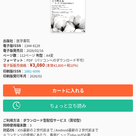
出版社
医学書院
電子版ISSN
1344-8129
電子版発売日
2026/02/16
ページ数
112ページ
判型
A4変
フォーマット
PDF（パソコンへのダウンロード不可）
¥3,080
電子版販売価格：
(本体¥2,800＋税10％)
印刷版ISSN
1881-6096
印刷版発行年月
2026/02
カートに入れる
ちょっと立ち読み
ご利用方法
ダウンロード型配信サービス（買切型）
同時使用端末数
3
対応OS
iOS最新の２世代前まで / Android最新の２世代前まで
※コンテンツの使用にあたり、専用ビューアisho.jpが必要