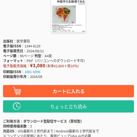
出版社
医学書院
電子版ISSN
1344-8129
電子版発売日
2024/08/12
ページ数
96ページ
判型
A4変
フォーマット
PDF（パソコンへのダウンロード不可）
¥3,080
電子版販売価格：
(本体¥2,800＋税10％)
印刷版ISSN
1881-6096
印刷版発行年月
2024/08
カートに入れる
ちょっと立ち読み
ご利用方法
ダウンロード型配信サービス（買切型）
同時使用端末数
3
対応OS
iOS最新の２世代前まで / Android最新の２世代前まで
※コンテンツの使用にあたり、専用ビューアisho.jpが必要