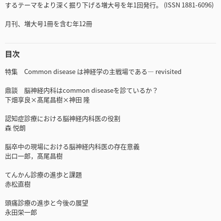
するテーマをより深く掘り下げる増大号を年1回発行。 (ISSN 1881-6096)
月刊、増大号1冊を含む年12冊
目次
特集 Common disease は神経学の主戦場である― revisited
鼎談 脳神経内科はcommon diseaseを診ているか？
下畑享良×髙尾昌樹×神田 隆
認知症診療における脳神経内科医の役割
森 悦朗
脳卒中の現場における脳神経内科医の存在意義
出口一郎，髙尾昌樹
てんかん診療の進歩と課題
赤松直樹
頭痛診療の進歩と今後の展望
永田栄一郎