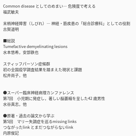
Common disease としてのめまい― 危険度で考える
福武敏夫
末梢神経障害（しびれ）― 神経・筋疾患の「総合診療科」としての役割
古賀道明
■総説
Tumefactive demyelinating lesions
水本悠希，安部鉄也
スティッフパーソン症候群
初の全国疫学調査結果を踏まえた現状と課題
松井尚子，他
●スーパー臨床神経病理カンファレンス
第7回 小児期に発症し，著しい脳萎縮を呈した42 歳男性
水谷真志，他
●原著・過去の論文から学ぶ
第5回 マリー失調症を巡るmissing links
つながったlink とまだつながらないlink
内原俊記