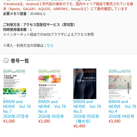
※Androidは、Android２世代前の端末のうち、国内キャリア経由で販売されている端
末（Xperia、GALAXY、AQUOS、ARROWS、Nexusなど）にて動作確認しています
必要メモリ容量
30 MB以上
ご利用方法
アクセス型配信サービス（買切型）
同時使用端末数
1
※インターネット経由でのWEBブラウザによるアクセス参照
※導入・利用方法の詳細は
こちら
巻号一覧
BRAIN and
BRAIN and
BRAIN and
BRAIN and
NERVE Vol.78
NERVE Vol.78
NERVE Vol.78
NERVE Vol.78
No.7
No.6
No.5
No.4
2026年 07月号
2026年 06月号
2026年 05月号
2026年 04月号
¥3,080
¥3,080
（増大号）
¥3,080
¥6,490