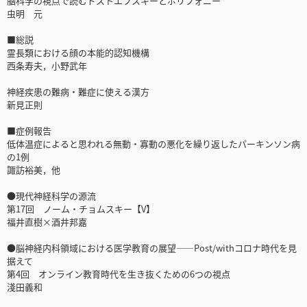
脳科学の視点で読むドストエフスキーとポリフォニー
虫明 元
■総説
霊長類における顔の本能的認知機構
西条寿夫，小野武年
神経疾患の難病・難症に使える漢方
新見正則
■症例報告
低体温症によると思われる無動・寡動の悪化を繰り返したパーキンソン病
の1例
諏訪裕美，他
●現代神経科学の源流
第17回 ノーム・チョムスキー【V】
福井直樹×酒井邦嘉
●脳神経内科領域における医学教育の展望――Post/withコロナ時代を見
据えて
第4回 オンライン教育時代を生き抜くための6つの視点
淺田義和