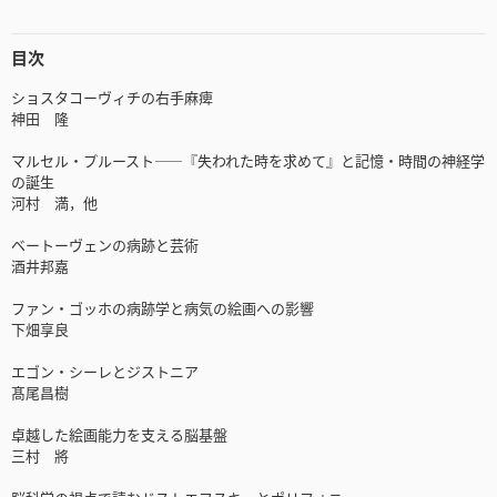
目次
ショスタコーヴィチの右手麻痺
神田 隆
マルセル・プルースト――『失われた時を求めて』と記憶・時間の神経学
の誕生
河村 満，他
ベートーヴェンの病跡と芸術
酒井邦嘉
ファン・ゴッホの病跡学と病気の絵画への影響
下畑享良
エゴン・シーレとジストニア
髙尾昌樹
卓越した絵画能力を支える脳基盤
三村 將