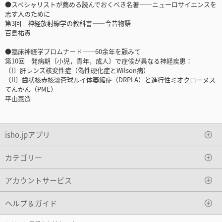
●スペシャリストが薦める読んでおくべき名著――ニューロサイエンスを
志す人のために
第3回 神経放射線学の教科書――今昔物語
百島祐貴
●臨床神経学プロムナード――60余年を顧みて
第10回 発病期〔小児，青年，成人〕で症候が異なる神経疾患：
〔I〕肝レンズ核変性症（偽性硬化症とWilson病）
〔II〕歯状核赤核淡蒼球ルイ体萎縮症（DRPLA）と進行性ミオクローヌス
てんかん（PME）
平山惠造
isho.jpアプリ
カテゴリー
アカウントサービス
ヘルプ＆ガイド