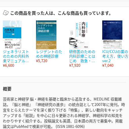
この商品を買った人は、こんな商品も買っています。
ジェネラリスト
レジデントのた
研修医のための
ICU/CCUの薬の
のための内科外
めの神経診療
内科診療ことは
考え方，使い方
来マニュアル...
¥5,720
じめ 救急・...
ver.2
¥6,600
¥7,920
¥7,040
概要
芸術家と神経学 脳・神経を基礎と臨床から追及する、MEDLINE 収載雑
誌。『脳と神経』 『神経研究の進歩』 の統合誌として2007年に発刊。時
宜をとらえたテーマを深く掘り下げる「特集」、新しい動向をキャッチ
アップする「総説」を中心に日々更新される神経学、神経科学の知見を
わかりやすく紹介する。投稿論文も英語、日本語の両方で募集中。掲載
論文はPubMedで検索が可能。 (ISSN 1881-6096)