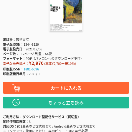
出版社
医学書院
電子版ISSN
1344-8129
電子版発売日
2021/12/06
ページ数
112ページ
判型
A4変
フォーマット
PDF（パソコンへのダウンロード不可）
¥2,970
電子版販売価格：
(本体¥2,700＋税10％)
印刷版ISSN
1881-6096
印刷版発行年月
2021/11
カートに入れる
ちょっと立ち読み
ご利用方法
ダウンロード型配信サービス（買切型）
同時使用端末数
3
対応OS
iOS最新の２世代前まで / Android最新の２世代前まで
※コンテンツの使用にあたり、専用ビューアisho.jpが必要