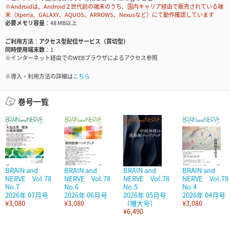
※Androidは、Android２世代前の端末のうち、国内キャリア経由で販売されている端
末（Xperia、GALAXY、AQUOS、ARROWS、Nexusなど）にて動作確認しています
必要メモリ容量
48 MB以上
ご利用方法
アクセス型配信サービス（買切型）
同時使用端末数
1
※インターネット経由でのWEBブラウザによるアクセス参照
※導入・利用方法の詳細は
こちら
巻号一覧
BRAIN and
BRAIN and
BRAIN and
BRAIN and
NERVE Vol.78
NERVE Vol.78
NERVE Vol.78
NERVE Vol.78
No.7
No.6
No.5
No.4
2026年 07月号
2026年 06月号
2026年 05月号
2026年 04月号
¥3,080
¥3,080
（増大号）
¥3,080
¥6,490