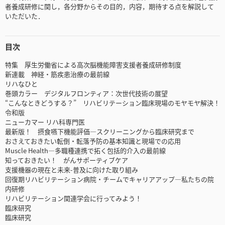
者養成研修に関し，各分野からその目的，内容，期待する点を解説して
いただいた．
目次
特集 厚生労働省による高次脳機能障害支援者養成研修制度
新連載 神経・筋疾患治療の最前線
リハなひと
巻頭カラー デジタルフロンティア：次世代技術の展望
“こんなときどうする？” リハビリテーション臨床現場のモヤモヤ解決！
令和版
ニューカマー リハ科専門医
最新版！ 摂食嚥下機能評価―スクリーニングから臨床研究まで
おさえておきたい転倒・転落予防の基本知識と現場での応用
Muscle Health―多職種連携で拓く包括的介入の最前線
知っておきたい！ がんサポーティブケア
支援機器の現在と未来-普及に向けた取り組み
回復期リハビリテーション病院・チームでキャリアアップ―私たちの院
内研修
リハビリテーション関連学会に行ってみよう！
臨床研究
臨床研究