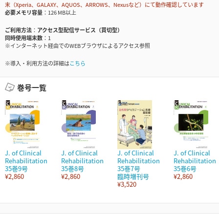
末（Xperia、GALAXY、AQUOS、ARROWS、Nexusなど）にて動作確認しています
必要メモリ容量
126 MB以上
ご利用方法
アクセス型配信サービス（買切型）
同時使用端末数
1
※インターネット経由でのWEBブラウザによるアクセス参照
※導入・利用方法の詳細は
こちら
巻号一覧
J. of Clinical
J. of Clinical
J. of Clinical
J. of Clinical
Rehabilitation
Rehabilitation
Rehabilitation
Rehabilitation
35巻9号
35巻8号
35巻7号
35巻6号
¥2,860
¥2,860
臨時増刊号
¥2,860
¥3,520