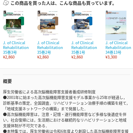
この商品を買った人は、こんな商品も買っています。
J. of Clinical
J. of Clinical
J. of Clinical
J. of Clinical
Rehabilitation
Rehabilitation
Rehabilitation
Rehabilitation
35巻3号
35巻2号
35巻1号
34巻13号
¥2,860
¥2,860
¥2,860
¥3,300
概要
厚生労働省による高次脳機能障害支援者養成研修制度
●2001年に始まった高次脳機能障害支援モデル事業から25年が経過し，
診断基準の策定，全国調査，リハビリテーション治療手順の構築を経て，
「地域支援ネットワークの構築」まで発展した．
●高次脳機能障害は，注意・記憶・遂行機能障害など多様な後遺症を伴
い，社会復帰には，生活期における継続的なリハビリテーションと地域
支援体制が不可欠である．
●本特集では，厚生労働省は令和6年度より創設した高次脳機能障害支援