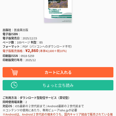
出版社
医歯薬出版
電子版ISBN
電子版発売日
2025/12/15
ページ数
100ページ
判型
B5
フォーマット
PDF（パソコンへのダウンロード不可）
¥2,860
電子版販売価格：
(本体¥2,600＋税10％)
印刷版ISSN
0918-5259
印刷版発行年月
2025/12
カートに入れる
ちょっと立ち読み
ご利用方法
ダウンロード型配信サービス（買切型）
同時使用端末数
2
対応OS
iOS最新の２世代前まで / Android最新の２世代前まで
※コンテンツの使用にあたり、専用ビューアisho.jpが必要
※Androidは、Android２世代前の端末のうち、国内キャリア経由で販売されている端