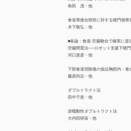
角田 茂・他
食道胃接合部癌に対する噴門側胃
木下敬弘・他
■各論：食道-空腸吻合で確実に逆
空腸間置法──ロボット支援下噴
河口賀彦・他
下部食道切除後の低位胸腔内・食
藤原尚志・他
ダブルトラクト法
田中千恵・他
逆蠕動性ダブルトラクト法
大内田研宙・他