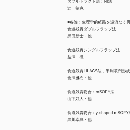
ダブルトラクト法：NI法
辻 敏克
■各論：生理学的経路を逆流なく
食道残胃ダブルフラップ法
黒田新士・他
食道残胃シングルフラップ法
益澤 徹
食道残胃LILACS法，半周噴門形
會澤雅樹・他
食道残胃吻合：mSOFY法
山下好人・他
食道残胃吻合：y-shaped mSOFY
黒川幸典・他