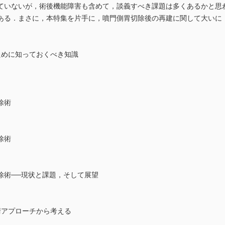
ていないが，術後機能障害も含めて，談義すべき課題は多くあるかと思
ある．まさに，本特集を片手に，噴門側胃切除後の再建に関して大いに
ために知っておくべき知識
除術
除術
除術──現状と課題，そして展望
術アプローチから考える