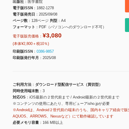
出版社
医学書院
電子版ISSN
1882-1278
電子版発売日
2025/09/08
ページ数
128ページ
判型
A4
フォーマット
PDF（パソコンへのダウンロード不可）
¥3,080
電子版販売価格：
(本体¥2,800＋税10％)
印刷版ISSN
0386-9857
印刷版発行年月
2025/08
ご利用方法
ダウンロード型配信サービス（買切型）
同時使用端末数
3
対応OS
iOS最新の２世代前まで / Android最新の２世代前まで
※コンテンツの使用にあたり、専用ビューアisho.jpが必要
※Androidは、Android２世代前の端末のうち、国内キャリア経由で販
AQUOS、ARROWS、Nexusなど）にて動作確認しています
必要メモリ容量
166 MB以上