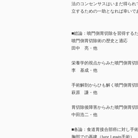
法のコンセンサスはいまだ得られ
立するための一助となれば幸いで
■総論：噴門側胃切除を習得する
噴門側胃切除術の歴史と適応
田中 亮・他
栄養学的視点からみた噴門側胃切
李 基成・他
手術解剖からひも解く噴門側胃切
萩原 謙・他
胃切除後障害からみた噴門側胃切
中田浩二・他
■各論：食道胃接合部癌に対し手
胸部での再建（Ivor Lewis手術）