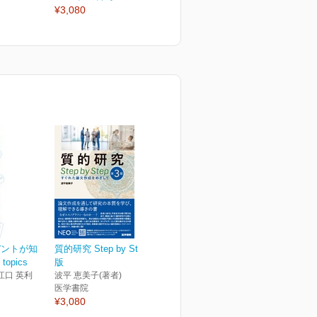
¥3,080
¥3,080
¥
デントが知
質的研究 Step by Step 第3
opics
版
江口 英利
波平 恵美子(著者)
医学書院
¥3,080