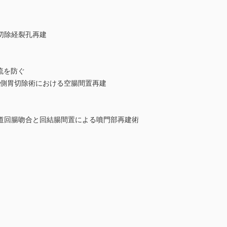
切除経裂孔再建
流を防ぐ
門側胃切除術における空腸間置再建
道回腸吻合と回結腸間置による噴門部再建術