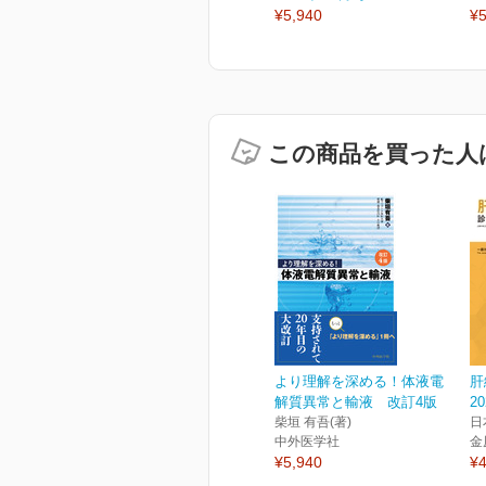
¥5,940
¥5
この商品を買った人
より理解を深める！体液電
肝
解質異常と輸液 改訂4版
2
柴垣 有吾(著)
日
中外医学社
金
¥5,940
¥4