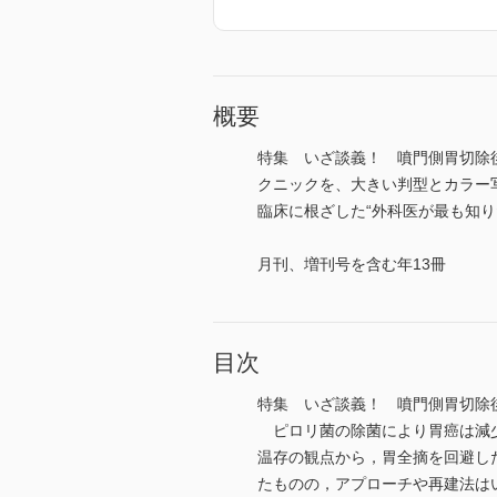
概要
特集 いざ談義！ 噴門側胃切除
クニックを、大きい判型とカラー
臨床に根ざした“外科医が最も知りたい
月刊、増刊号を含む年13冊
目次
特集 いざ談義！ 噴門側胃切除
ピロリ菌の除菌により胃癌は減少
温存の観点から，胃全摘を回避し
たものの，アプローチや再建法は