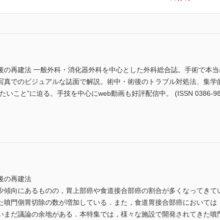
後の再建法 一般外科・消化器外科を中心とした外科総合誌。手術で本
写真でのビジュアルな誌面で解説。術中・術後のトラブル対処法、集学
こと”に迫る。手技を中心にweb動画も好評配信中。 (ISSN 0386-98
後の再建法
傾向にあるものの，胃上部癌や食道接合部癌の割合が多くなってきて
た噴門側胃切除の数が増加している．また，食道胃接合部癌においては
いまだ議論の余地がある．本特集では，様々な施設で開発されてきた噴