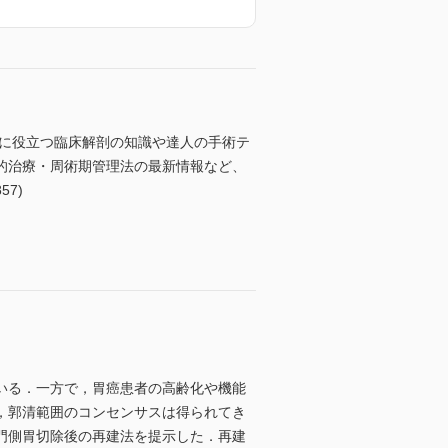
当に役立つ臨床解剖の知識や達人の手術テ
的治療・周術期管理法の最新情報など、
57)
いる．一方で，胃癌患者の高齢化や機能
，郭清範囲のコンセンサスは得られてき
門側胃切除後の再建法を提示した．再建