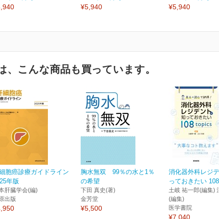
,940
¥5,940
¥5,940
は、こんな商品も買っています。
細胞癌診療ガイドライン
胸水無双 99％の水と1％
消化器外科レジ
025年版
の希望
っておきたい 108 t
本肝臓学会(編)
下田 真史(著)
土岐 祐一郎(編集) 
原出版
金芳堂
(編集)
,950
¥5,500
医学書院
¥7,040