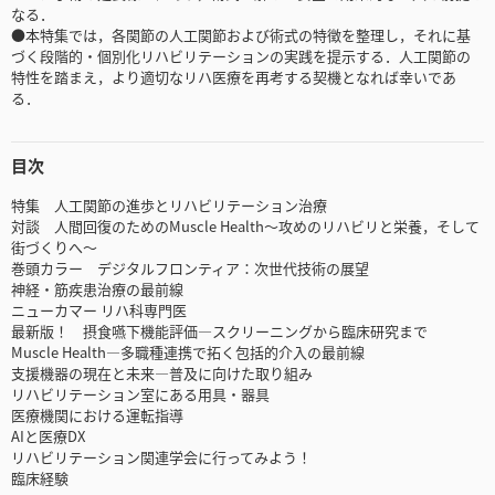
なる．
●本特集では，各関節の人工関節および術式の特徴を整理し，それに基
づく段階的・個別化リハビリテーションの実践を提示する．人工関節の
特性を踏まえ，より適切なリハ医療を再考する契機となれば幸いであ
る．
目次
特集 人工関節の進歩とリハビリテーション治療
対談 人間回復のためのMuscle Health～攻めのリハビリと栄養，そして
街づくりへ～
巻頭カラー デジタルフロンティア：次世代技術の展望
神経・筋疾患治療の最前線
ニューカマー リハ科専門医
最新版！ 摂食嚥下機能評価―スクリーニングから臨床研究まで
Muscle Health―多職種連携で拓く包括的介入の最前線
支援機器の現在と未来―普及に向けた取り組み
リハビリテーション室にある用具・器具
医療機関における運転指導
AIと医療DX
リハビリテーション関連学会に行ってみよう！
臨床経験