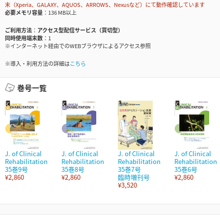
末（Xperia、GALAXY、AQUOS、ARROWS、Nexusなど）にて動作確認しています
必要メモリ容量
136 MB以上
ご利用方法
アクセス型配信サービス（買切型）
同時使用端末数
1
※インターネット経由でのWEBブラウザによるアクセス参照
※導入・利用方法の詳細は
こちら
巻号一覧
J. of Clinical
J. of Clinical
J. of Clinical
J. of Clinical
Rehabilitation
Rehabilitation
Rehabilitation
Rehabilitation
35巻9号
35巻8号
35巻7号
35巻6号
¥2,860
¥2,860
臨時増刊号
¥2,860
¥3,520