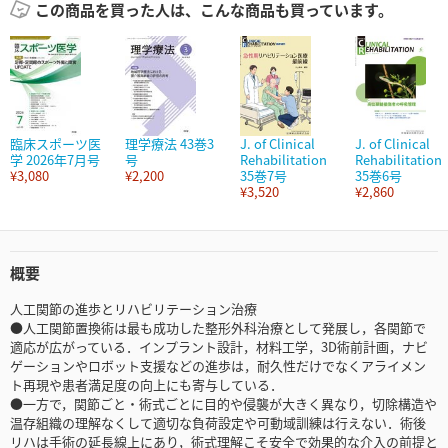
この商品を買った人は、こんな商品も買っています。
臨床スポーツ医
理学療法 43巻3
J. of Clinical
J. of Clinical
学 2026年7月号
号
Rehabilitation
Rehabilitation
¥3,080
¥2,200
35巻7号
35巻6号
¥3,520
¥2,860
概要
人工関節の進歩とリハビリテーション治療
●人工関節置換術は最も成功した整形外科治療として発展し，各関節で
適応が広がっている．インプラント設計，材料工学，3D術前計画，ナビ
ゲーションやロボット支援などの進歩は，耐久性だけでなくアライメン
ト再現や患者満足度の向上にも寄与している．
●一方で，関節ごと・術式ごとに目的や侵襲が大きく異なり，切除構造や
温存組織の理解なくして適切な負荷設定や可動域訓練は行えない．術後
リハは手術の延長線上にあり，術式理解こそ安全で効果的な介入の前提と