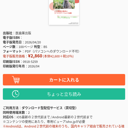
出版社
医歯薬出版
電子版ISBN
電子版発売日
2026/04/20
ページ数
100ページ
判型
B5
フォーマット
PDF（パソコンへのダウンロード不可）
¥2,860
電子版販売価格：
(本体¥2,600＋税10％)
印刷版ISSN
0918-5259
印刷版発行年月
2026/04
カートに入れる
ちょっと立ち読み
ご利用方法
ダウンロード型配信サービス（買切型）
同時使用端末数
2
対応OS
iOS最新の２世代前まで / Android最新の２世代前まで
※コンテンツの使用にあたり、専用ビューアisho.jpが必要
※Androidは、Android２世代前の端末のうち、国内キャリア経由で販売されている端