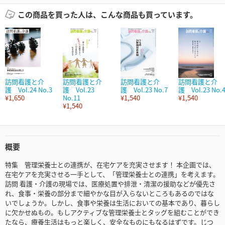
この商品を買った人は、こんな商品も買っています。
訪問看護と介
訪問看護と介
訪問看護と介
訪問看護と介
護 Vol.24 No.3
護 Vol.23
護 Vol.23 No.7
護 Vol.23 No.
¥1,650
No.11
¥1,540
¥1,540
¥1,540
概要
特集 管理栄養士との連携が、在宅ケアを充実させます！ 本企画では、
在宅ケアを充実させる一手として、「管理栄養士との連携」を考えます。
訪問 看護・介護の現場では、医療処置や排泄・清潔の援助などが優先さ
れ、食事・栄養の部分まで細やかな目が入らないところもあるのではな
いでしょうか。しかし、食事や栄養は生活においての基本であり、暮らし
に欠かせぬもの。もしアクティブな管理栄養士とタッグを組むことができ
たなら、療養生活はもっと楽しく、安全なものにもなるはずです。じつ