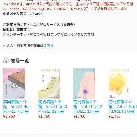
※Androidは、Android２世代前の端末のうち、国内キャリア経由で販売されている端
末（Xperia、GALAXY、AQUOS、ARROWS、Nexusなど）にて動作確認しています
必要メモリ容量
30 MB以上
ご利用方法
アクセス型配信サービス（買切型）
同時使用端末数
1
※インターネット経由でのWEBブラウザによるアクセス参照
※導入・利用方法の詳細は
こちら
巻号一覧
訪問看護と介
訪問看護と介
訪問看護と介
訪問看護と介
護 Vol.31 No.4
護 Vol.31 No.3
護 Vol.31 No.2
護 Vol.31 No.
2026年 07月号
2026年 05月号
2026年 03月号
2026年 01月号
¥1,760
¥1,760
¥1,760
¥1,760