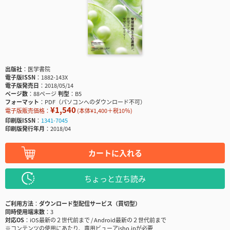
出版社
医学書院
電子版ISSN
1882-143X
電子版発売日
2018/05/14
ページ数
88ページ
判型
B5
フォーマット
PDF（パソコンへのダウンロード不可）
¥1,540
電子版販売価格：
(本体¥1,400＋税10％)
印刷版ISSN
1341-7045
印刷版発行年月
2018/04
カートに入れる
ちょっと立ち読み
ご利用方法
ダウンロード型配信サービス（買切型）
同時使用端末数
3
対応OS
iOS最新の２世代前まで / Android最新の２世代前まで
※コンテンツの使用にあたり、専用ビューアisho.jpが必要