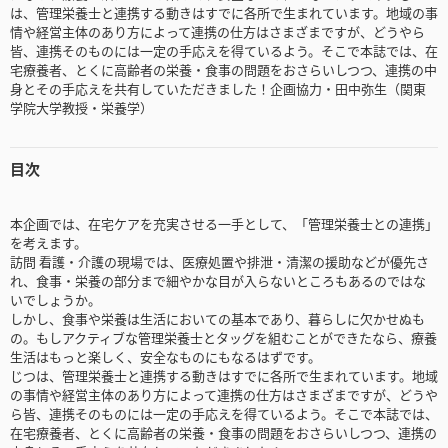
は、管理栄養士と連携する動きはすでに各所で生まれています。地域の事
情や経営主体のあり方によって連携の仕方はさまざまですが、どうやら
皆、連携そのものには一定の手応えを得ているよう。そこで本誌では、在
宅療養者、とくに高齢者の栄養・食事の問題をおさらいしつつ、連携の中
身とその手応えを共有していただきました！企画協力・田中弥生（関東
学院大学教授・栄養学）
目次
本企画では、在宅ケアを充実させる一手として、「管理栄養士との連携」
を考えます。
訪問 看護・介護の現場では、医療処置や排泄・清潔の援助などが優先さ
れ、食事・栄養の部分まで細やかな目が入らないところもあるのではな
いでしょうか。
しかし、食事や栄養は生活においての基本であり、暮らしに欠かせぬも
の。もしアクティブな管理栄養士とタッグを組むことができたなら、療養
生活はもっと楽しく、安全なものにもなるはずです。
じつは、管理栄養士と連携する動きはすでに各所で生まれています。地域
の事情や経営主体のあり方によって連携の仕方はさまざまですが、どうや
ら皆、連携そのものには一定の手応えを得ているよう。そこで本誌では、
在宅療養者、とくに高齢者の栄養・食事の問題をおさらいしつつ、連携の