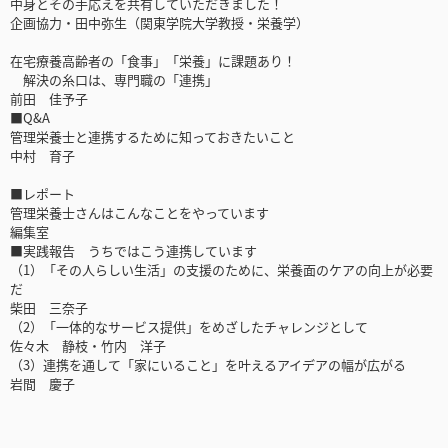
中身とその手応えを共有していただきました！
企画協力・田中弥生（関東学院大学教授・栄養学）
在宅療養高齢者の「食事」「栄養」に課題あり！
解決の糸口は、専門職の「連携」
前田 佳予子
■Q&A
管理栄養士と連携するために知っておきたいこと
中村 育子
■レポート
管理栄養士さんはこんなことをやっています
編集室
■実践報告 うちではこう連携しています
（1）「その人らしい生活」の支援のために、栄養面のケアの向上が必要
だ
柴田 三奈子
（2）「一体的なサービス提供」をめざしたチャレンジとして
佐々木 静枝・竹内 洋子
（3）連携を通して「家にいること」を叶えるアイデアの幅が広がる
岩間 慶子