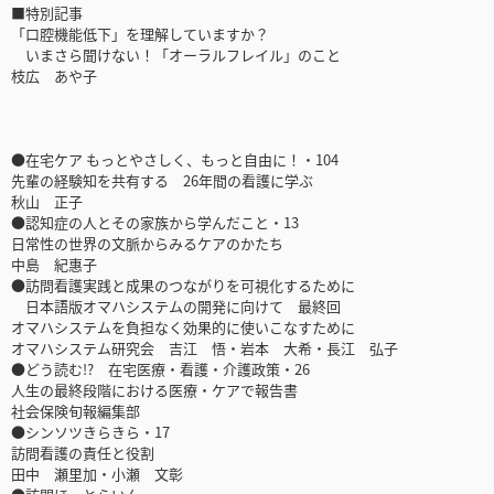
■特別記事
「口腔機能低下」を理解していますか？
いまさら聞けない！「オーラルフレイル」のこと
枝広 あや子
●在宅ケア もっとやさしく、もっと自由に！・104
先輩の経験知を共有する 26年間の看護に学ぶ
秋山 正子
●認知症の人とその家族から学んだこと・13
日常性の世界の文脈からみるケアのかたち
中島 紀惠子
●訪問看護実践と成果のつながりを可視化するために
日本語版オマハシステムの開発に向けて 最終回
オマハシステムを負担なく効果的に使いこなすために
オマハシステム研究会 吉江 悟・岩本 大希・長江 弘子
●どう読む!? 在宅医療・看護・介護政策・26
人生の最終段階における医療・ケアで報告書
社会保険旬報編集部
●シンソツきらきら・17
訪問看護の責任と役割
田中 瀬里加・小瀬 文彰