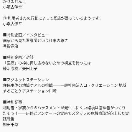
かりません！
小瀬古伸幸
③ 利用者さんの行動によって家族が困っているようです！
小瀬古伸幸
■特別企画／インタビュー
画家から見た看護師という仕事の尊さ
弓指寛治
■特別企画／対談
「医療」の枠に押し込めないための視点を持つには
藤沼康樹／矢田明子
■マグネットステーション
住民主体の地域ケアへの挑戦──一般社団法人コ・クリエーション 地域
まるごとケアステーション川崎
■特別記事
利用者・家族からのハラスメントが発生しにくい環境は管理者がつくり
だそう！──研修とアンケートの実施でスタッフの危機意識が向上した実
践報告
柳田千草