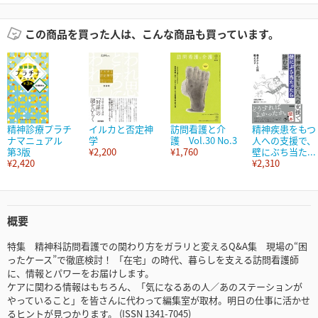
この商品を買った人は、こんな商品も買っています。
精神診療プラチ
イルカと否定神
訪問看護と介
精神疾患をもつ
ナマニュアル
学
護 Vol.30 No.3
人への支援で、
第3版
¥2,200
¥1,760
壁にぶち当た...
¥2,420
¥2,310
概要
特集 精神科訪問看護での関わり方をガラリと変えるQ&A集 現場の“困
ったケース”で徹底検討！ 「在宅」の時代、暮らしを支える訪問看護師
に、情報とパワーをお届けします。
ケアに関わる情報はもちろん、「気になるあの人／あのステーションが
やっていること」を皆さんに代わって編集室が取材。明日の仕事に活かせ
るヒントが見つかります。 (ISSN 1341-7045)