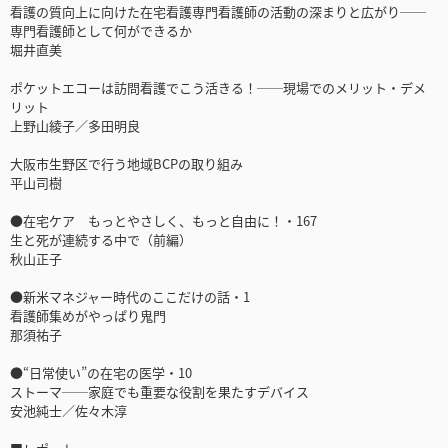
看護の質向上に向けた在宅看護専門看護師の活動の深まりと広がり──
専門看護師として何ができるか
堀井直美
ポケットエコーは訪問看護でこう活きる！──現場でのメリット・デメ
リット
上野山綾子／多田明良
大阪市生野区で行う地域BCPの取り組み
平山司樹
●在宅ケア もっとやさしく、もっと自由に！・167
生と死が連続する中で（前編）
秋山正子
●新米マネジャー時代のここだけの話・1
看護師集めがやっぱり鬼門
那須祐子
●“日常使い”の在宅の医学・10
ストーマ──家庭でも重要な役割を果たすデバイス
安池純士／佐々木淳