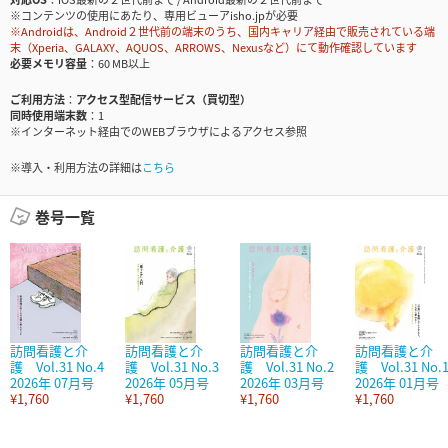
※コンテンツの使用にあたり、専用ビューアisho.jpが必要
※Androidは、Android２世代前の端末のうち、国内キャリア経由で販売されている端
末（Xperia、GALAXY、AQUOS、ARROWS、Nexusなど）にて動作確認しています
必要メモリ容量
60 MB以上
ご利用方法
アクセス型配信サービス（買切型）
同時使用端末数
1
※インターネット経由でのWEBブラウザによるアクセス参照
※導入・利用方法の詳細は
こちら
巻号一覧
訪問看護と介
訪問看護と介
訪問看護と介
訪問看護と介
護 Vol.31 No.4
護 Vol.31 No.3
護 Vol.31 No.2
護 Vol.31 No.
2026年 07月号
2026年 05月号
2026年 03月号
2026年 01月号
¥1,760
¥1,760
¥1,760
¥1,760