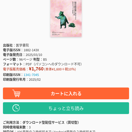
出版社
医学書院
電子版ISSN
1882-143X
電子版発売日
2025/03/10
ページ数
96ページ
判型
B5
フォーマット
PDF（パソコンへのダウンロード不可）
¥1,760
電子版販売価格：
(本体¥1,600＋税10％)
印刷版ISSN
1341-7045
印刷版発行年月
2025/02
カートに入れる
ちょっと立ち読み
ご利用方法
ダウンロード型配信サービス（買切型）
同時使用端末数
3
対応OS
iOS最新の２世代前まで / Android最新の２世代前まで