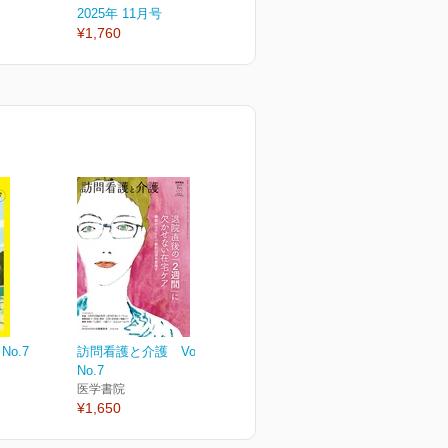
2025年 11月号
2025年 09月号
2
¥1,760
¥1,760
¥
No.7
訪問看護と介護 Vol.26
No.7
医学書院
¥1,650