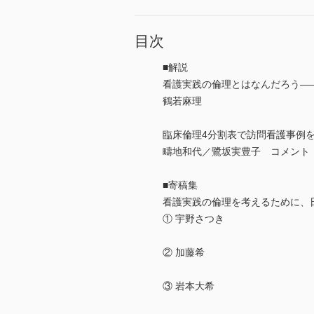
目次
■解説
看護実践の倫理とはなんだろう―
鶴若麻理
臨床倫理4分割表で訪問看護事例
疇地和代／鷺坂実豊子 コメント
■寄稿集
看護実践の倫理を考えるために、
① 宇野さつき
② 加藤希
③ 岩本大希