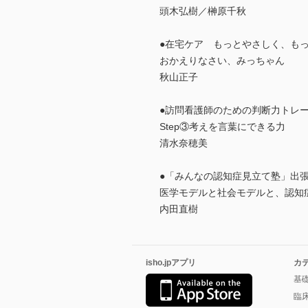
頭木弘樹／榊原千秋
●在宅ケア もっとやさしく、もっ
おかえりなさい、みっちゃん
秋山正子
●訪問看護師のための判断力トレー
Step③考えを言葉にできる力
清水奈穂美
●「みんなの認知症見立て塾」出
医学モデルと社会モデルと、認知
内田直樹
isho.jpアプリ
カ
基
臨