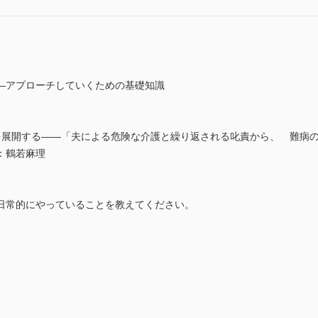
―アプローチしていくための基礎知識
を展開する――「夫による危険な介護と繰り返される叱責から、 難病
：鶴若麻理
日常的にやっていることを教えてください。