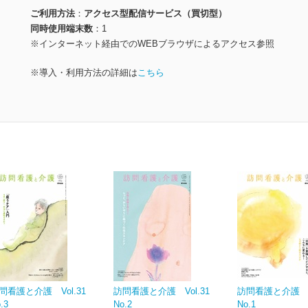
ご利用方法
アクセス型配信サービス（買切型）
同時使用端末数
1
※インターネット経由でのWEBブラウザによるアクセス参照
※導入・利用方法の詳細は
こちら
問看護と介護 Vol.31
訪問看護と介護 Vol.31
訪問看護と介護 Vo
.3
No.2
No.1