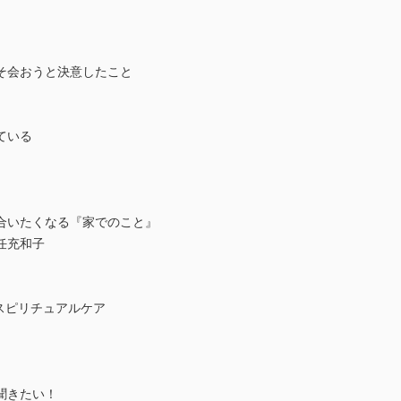
そ会おうと決意したこと
ている
合いたくなる『家でのこと』
任充和子
スピリチュアルケア
聞きたい！