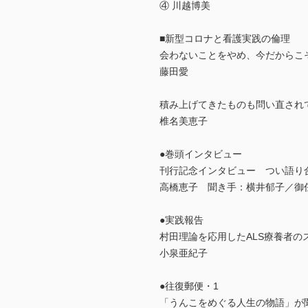
④ 川越博美
■新型コロナと看護実践の倫理
会わないことをやめ、今だからこ
藤田愛
積み上げてきたものも問い直され
椎名美恵子
●巻頭インタビュー
刊行記念インタビュー つい語り
高橋恵子 聞き手：横井郁子／御
●実践報告
村田理論を応用したALS療養者の
小泉亜紀子
●往復郵便・1
「うんこをめぐる人生の物語」が