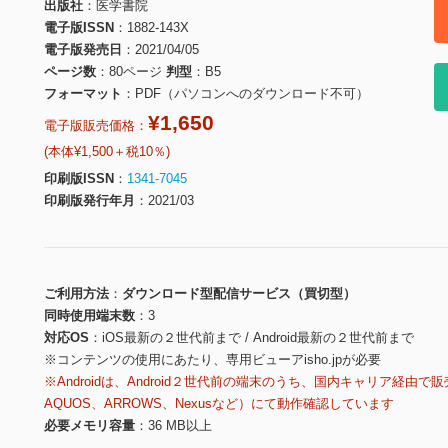
出版社
医学書院
電子版ISSN
1882-143X
電子版発売日
2021/04/05
ページ数
80ページ
判型
B5
フォーマット
PDF（パソコンへのダウンロード不可）
¥1,650
電子版販売価格：
(本体¥1,500＋税10％)
印刷版ISSN
1341-7045
印刷版発行年月
2021/03
ご利用方法
ダウンロード型配信サービス（買切型）
同時使用端末数
3
対応OS
iOS最新の２世代前まで / Android最新の２世代前まで
※コンテンツの使用にあたり、専用ビューアisho.jpが必要
※Androidは、Android２世代前の端末のうち、国内キャリア経由で販
AQUOS、ARROWS、Nexusなど）にて動作確認しています
必要メモリ容量
36 MB以上