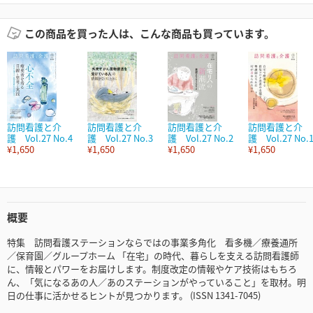
この商品を買った人は、こんな商品も買っています。
訪問看護と介
訪問看護と介
訪問看護と介
訪問看護と介
護 Vol.27 No.4
護 Vol.27 No.3
護 Vol.27 No.2
護 Vol.27 No.
¥1,650
¥1,650
¥1,650
¥1,650
概要
特集 訪問看護ステーションならではの事業多角化 看多機／療養通所
／保育園／グループホーム 「在宅」の時代、暮らしを支える訪問看護師
に、情報とパワーをお届けします。制度改定の情報やケア技術はもちろ
ん、「気になるあの人／あのステーションがやっていること」を取材。明
日の仕事に活かせるヒントが見つかります。 (ISSN 1341-7045)