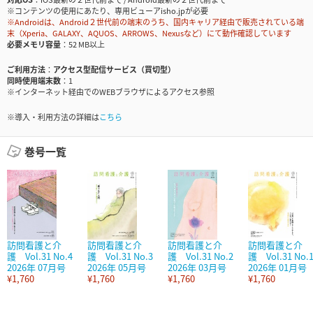
※コンテンツの使用にあたり、専用ビューアisho.jpが必要
※Androidは、Android２世代前の端末のうち、国内キャリア経由で販売されている端
末（Xperia、GALAXY、AQUOS、ARROWS、Nexusなど）にて動作確認しています
必要メモリ容量
52 MB以上
ご利用方法
アクセス型配信サービス（買切型）
同時使用端末数
1
※インターネット経由でのWEBブラウザによるアクセス参照
※導入・利用方法の詳細は
こちら
巻号一覧
訪問看護と介
訪問看護と介
訪問看護と介
訪問看護と介
護 Vol.31 No.4
護 Vol.31 No.3
護 Vol.31 No.2
護 Vol.31 No.
2026年 07月号
2026年 05月号
2026年 03月号
2026年 01月号
¥1,760
¥1,760
¥1,760
¥1,760