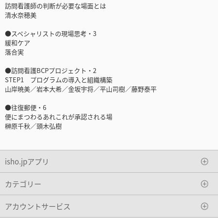
訪問看護師の判断が必要な場面とは
清水奈穂美
●スペシャリストの現場思考・3
緩和ケア
落合実
●訪問看護BCPプロジェクト・2
STEP1 プログラムの導入と組織構築
山岸暁美／岩本大希／金坂宇将／平山司樹／藤野泰平
●往復郵便・6
便にまつわるあれこれが承認される場
榊原千秋／頭木弘樹
isho.jpアプリ
カテゴリー
アカウントサービス