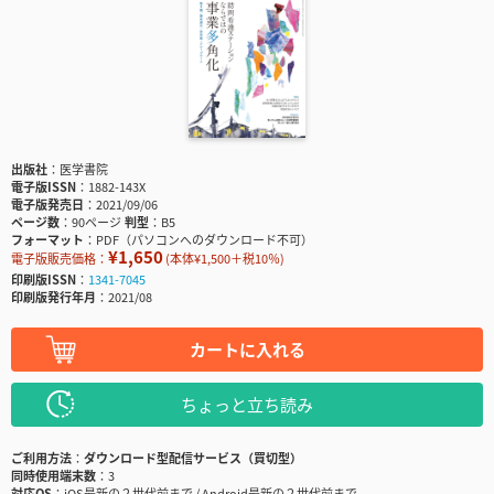
出版社
医学書院
電子版ISSN
1882-143X
電子版発売日
2021/09/06
ページ数
90ページ
判型
B5
フォーマット
PDF（パソコンへのダウンロード不可）
¥1,650
電子版販売価格：
(本体¥1,500＋税10％)
印刷版ISSN
1341-7045
印刷版発行年月
2021/08
カートに入れる
ちょっと立ち読み
ご利用方法
ダウンロード型配信サービス（買切型）
同時使用端末数
3
対応OS
iOS最新の２世代前まで / Android最新の２世代前まで