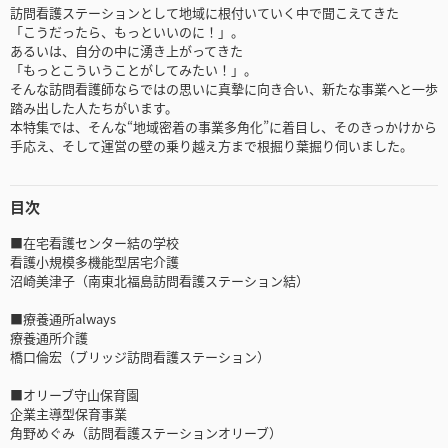
訪問看護ステーションとして地域に根付いていく中で聞こえてきた
「こうだったら、もっといいのに！」。
あるいは、自分の中に湧き上がってきた
「もっとこういうことがしてみたい！」。
そんな訪問看護師ならではの思いに真摯に向き合い、新たな事業へと一歩
踏み出した人たちがいます。
本特集では、そんな“地域密着の事業多角化”に着目し、そのきっかけから
手応え、そして運営の壁の乗り越え方まで根掘り葉掘り伺いました。
目次
■在宅看護センター結の学校
看護小規模多機能型居宅介護
沼崎美津子（南東北福島訪問看護ステーション結）
■療養通所always
療養通所介護
橋口倫宏（ブリッジ訪問看護ステーション）
■オリーブ守山保育園
企業主導型保育事業
角野めぐみ（訪問看護ステーションオリーブ）