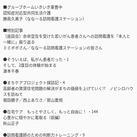
■グループホームいきいき東豊中
認知症対応型共同生活介護
勝眞久美子（ななーる訪問看護ステーション）
■特別記事
［座談会］余命宣告を受けた若いがん患者さんへの訪問看護を「本人と
一緒に」振り返る
ミミポポさん／ななーる訪問看護ステーションの皆さん
●そういえば、私がん患者だった・1
そして、2度目の体験が始まる
濵本千春
●まちケアプロジェクト探訪記・4
高齢者の賃貸住宅問題の解決がまちの価値を上げていく!? ノビシロハウ
スを訪ねて
堀田聰子／西上ありさ／密山要用
●在宅ケア もっとやさしく、もっと自由に！ ・144
心豊かに穏やかに看取る（前編）
秋山正子
●訪問看護師のための判断力トレーニング・9