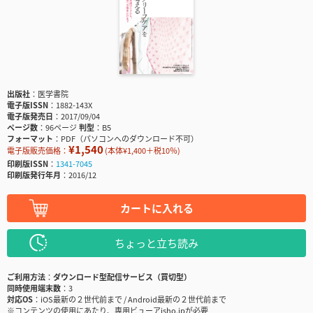
出版社
医学書院
電子版ISSN
1882-143X
電子版発売日
2017/09/04
ページ数
96ページ
判型
B5
フォーマット
PDF（パソコンへのダウンロード不可）
¥1,540
電子版販売価格：
(本体¥1,400＋税10％)
印刷版ISSN
1341-7045
印刷版発行年月
2016/12
カートに入れる
ちょっと立ち読み
ご利用方法
ダウンロード型配信サービス（買切型）
同時使用端末数
3
対応OS
iOS最新の２世代前まで / Android最新の２世代前まで
※コンテンツの使用にあたり、専用ビューアisho.jpが必要