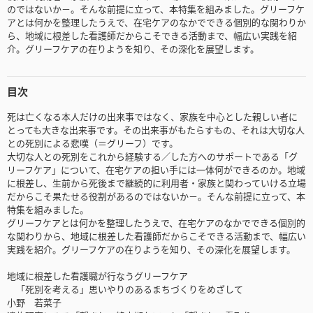
のではないか－。そんな前提に立って、本特集を組みました。グリーフケ
アとは何かを整理したうえで、在宅ケアのなかでできる個別的な関わりか
ら、地域に根差した看護師だからこそできる活動まで、幅広い実践を紹
介。グリーフケアの在りようを知り、その深化を展望します。
目次
死は亡くなる本人だけの出来事ではなく、家族を中心とした親しい者に
とっても大きな出来事です。その出来事がもたらすもの、それは大切な人
との死別による悲嘆（＝グリーフ）です。
大切な人との死別をこれから経験する／した方へのサポートである「グ
リーフケア」について、在宅ケアの担い手には一体何ができるのか。地域
に根差し、生前から死後まで継続的に利用者・家族と関わっていける立場
だからこそ果たせる役割があるのではないか－。そんな前提に立って、本
特集を組みました。
グリーフケアとは何かを整理したうえで、在宅ケアのなかでできる個別的
な関わりから、地域に根差した看護師だからこそできる活動まで、幅広い
実践を紹介。グリーフケアの在りようを知り、その深化を展望します。
地域に根差した看護職が行なうグリーフケア
「死別を考える」思いやりのあるまちづくりをめざして
小野 若菜子