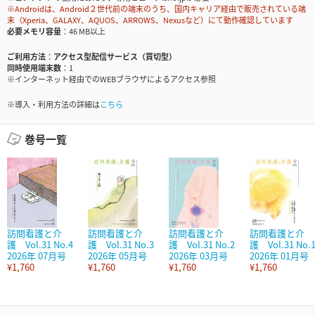
※Androidは、Android２世代前の端末のうち、国内キャリア経由で販売されている端
末（Xperia、GALAXY、AQUOS、ARROWS、Nexusなど）にて動作確認しています
必要メモリ容量
46 MB以上
ご利用方法
アクセス型配信サービス（買切型）
同時使用端末数
1
※インターネット経由でのWEBブラウザによるアクセス参照
※導入・利用方法の詳細は
こちら
巻号一覧
訪問看護と介
訪問看護と介
訪問看護と介
訪問看護と介
護 Vol.31 No.4
護 Vol.31 No.3
護 Vol.31 No.2
護 Vol.31 No.
2026年 07月号
2026年 05月号
2026年 03月号
2026年 01月号
¥1,760
¥1,760
¥1,760
¥1,760