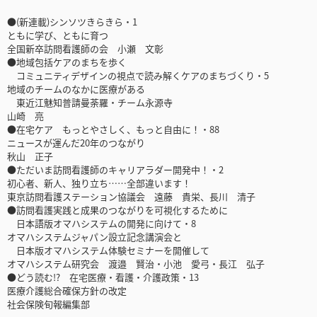
●(新連載)シンソツきらきら・1
ともに学び、ともに育つ
全国新卒訪問看護師の会 小瀬 文彰
●地域包括ケアのまちを歩く
コミュニティデザインの視点で読み解くケアのまちづくり・5
地域のチームのなかに医療がある
東近江魅知普請曼荼羅・チーム永源寺
山崎 亮
●在宅ケア もっとやさしく、もっと自由に！・88
ニュースが運んだ20年のつながり
秋山 正子
●ただいま訪問看護師のキャリアラダー開発中！・2
初心者、新人、独り立ち……全部違います！
東京訪問看護ステーション協議会 遠藤 貴栄、長川 清子
●訪問看護実践と成果のつながりを可視化するために
日本語版オマハシステムの開発に向けて・8
オマハシステムジャパン設立記念講演会と
日本版オマハシステム体験セミナーを開催して
オマハシステム研究会 渡邉 賢治・小池 愛弓・長江 弘子
●どう読む!? 在宅医療・看護・介護政策・13
医療介護総合確保方針の改定
社会保険旬報編集部