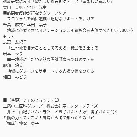
遺族研究にみる「望ましい終末期ケア」と「望ましい看取り」
青山 真帆・宮下 光令
■訪問看護師が行なうグリーフケア
プログラムを軸に遺族へ適切なサポートを届ける
千葉 麻衣・本田 晶子
地域に必要とされるステーションこそ遺族会を実施すべきという思いを
もって
志茂 友紀子
「生や死を自分ごととして考える」機会を創出する
岩本 ゆり
同一地域にこだわる訪問看護師ならではのケアを
服部 絵美
地域にグリーフをサポートする支援の輪をつくる
蛭田 みどり
■（巻頭）ケアのヒュッテ・10
上尾中央医科グループ 株式会社寿エンタープライズ
井上 由紀子さん・守谷 とき子さん・大塚 純子さんに聞く
介護の力ってすごい！病院から出て知ったその世界
［構成］神保 康子