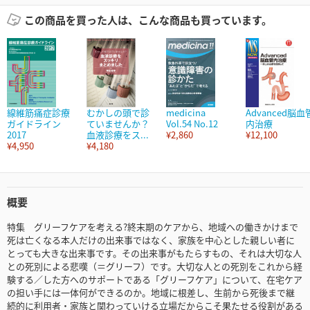
この商品を買った人は、こんな商品も買っています。
線維筋痛症診療
むかしの頭で診
medicina
Advanced脳血
ガイドライン
ていませんか？
Vol.54 No.12
内治療
2017
血液診療をス...
¥2,860
¥12,100
¥4,950
¥4,180
概要
特集 グリーフケアを考える?終末期のケアから、地域への働きかけまで
死は亡くなる本人だけの出来事ではなく、家族を中心とした親しい者に
とっても大きな出来事です。その出来事がもたらすもの、それは大切な人
との死別による悲嘆（＝グリーフ）です。大切な人との死別をこれから経
験する／した方へのサポートである「グリーフケア」について、在宅ケア
の担い手には一体何ができるのか。地域に根差し、生前から死後まで継
続的に利用者・家族と関わっていける立場だからこそ果たせる役割がある