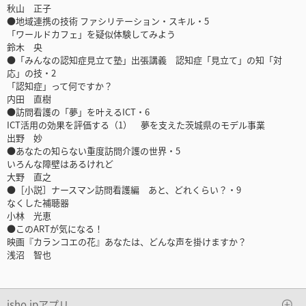
秋山 正子
●地域連携の技術 ファシリテーション・スキル・5
「ワールドカフェ」を疑似体験してみよう
鈴木 央
●「みんなの認知症見立て塾」出張講義 認知症「見立て」の知「対
応」の技・2
「認知症」って何ですか？
内田 直樹
●訪問看護の「夢」を叶えるICT・6
ICT活用の効果を評価する（1） 夢を支えた茨城県のモデル事業
出野 妙
●あなたの知らない重度訪問介護の世界・5
いろんな障壁はあるけれど
大野 直之
●［小説］ナースマン訪問看護編 あと、どれくらい？・9
なくした補聴器
小林 光恵
●このARTが気になる！
映画『カランコエの花』あなたは、どんな声を掛けますか？
浅沼 智也
isho.jpアプリ