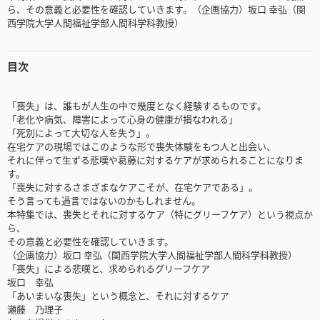
ら、その意義と必要性を確認していきます。（企画協力）坂口 幸弘（関
西学院大学人間福祉学部人間科学科教授）
目次
「喪失」は、誰もが人生の中で幾度となく経験するものです。
「老化や病気、障害によって心身の健康が損なわれる」
「死別によって大切な人を失う」。
在宅ケアの現場ではこのような形で喪失体験をもつ人と出会い、
それに伴って生ずる悲嘆や葛藤に対するケアが求められることになりま
す。
「喪失に対するさまざまなケアこそが、在宅ケアである」。
そう言っても過言ではないのかもしれません。
本特集では、喪失とそれに対するケア（特にグリーフケア）という視点か
ら、
その意義と必要性を確認していきます。
（企画協力）坂口 幸弘（関西学院大学人間福祉学部人間科学科教授）
「喪失」による悲嘆と、求められるグリーフケア
坂口 幸弘
「あいまいな喪失」という概念と、それに対するケア
瀬藤 乃理子