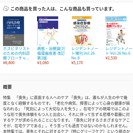
この商品を買った人は、こんな商品も買っています。
ホスピタリスト
病態・治療論[3]
レジデントノー
レジデントノー
のための内科診
循環器疾患 改訂
ト増刊 Vol.26
ト Vol.26 No.6
療フローチャ...
第2版
No.8
¥2,530
¥8,800
¥3,080
¥5,170
概要
特集 「喪失」に直面する人へのケア 「喪失」は、誰もが人生の中で幾
度となく経験するものです。「老化や病気、障害によって心身の健康が損
なわれる」「死別によって大切な人を失う」。在宅ケアの現場ではこのよ
うな形で喪失体験をもつ人と出会い、それに伴って生ずる悲嘆や葛藤に対
するケアが求められることになります。「喪失に対するさまざまなケアこ
そが、在宅ケアである」。そう言っても過言ではないのかもしれません。
本特集では、喪失とそれに対するケア（特にグリーフケア）という視点か