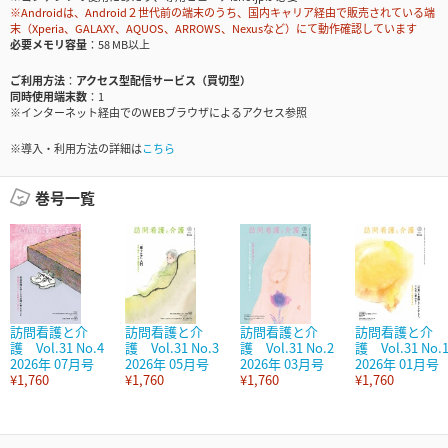
※Androidは、Android２世代前の端末のうち、国内キャリア経由で販売されている端
末（Xperia、GALAXY、AQUOS、ARROWS、Nexusなど）にて動作確認しています
必要メモリ容量
58 MB以上
ご利用方法
アクセス型配信サービス（買切型）
同時使用端末数
1
※インターネット経由でのWEBブラウザによるアクセス参照
※導入・利用方法の詳細は
こちら
巻号一覧
訪問看護と介
訪問看護と介
訪問看護と介
訪問看護と介
護 Vol.31 No.4
護 Vol.31 No.3
護 Vol.31 No.2
護 Vol.31 No.
2026年 07月号
2026年 05月号
2026年 03月号
2026年 01月号
¥1,760
¥1,760
¥1,760
¥1,760