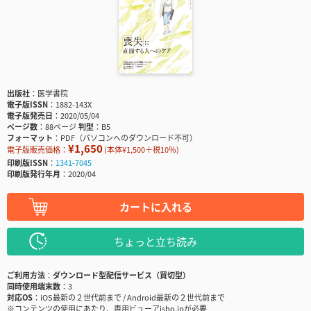
出版社
医学書院
電子版ISSN
1882-143X
電子版発売日
2020/05/04
ページ数
88ページ
判型
B5
フォーマット
PDF（パソコンへのダウンロード不可）
¥1,650
電子版販売価格：
(本体¥1,500＋税10％)
印刷版ISSN
1341-7045
印刷版発行年月
2020/04
カートに入れる
ちょっと立ち読み
ご利用方法
ダウンロード型配信サービス（買切型）
同時使用端末数
3
対応OS
iOS最新の２世代前まで / Android最新の２世代前まで
※コンテンツの使用にあたり、専用ビューアisho.jpが必要