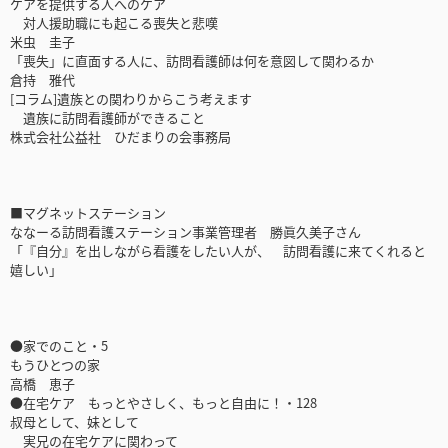
ケアを提供する人へのケア
対人援助職にも起こる喪失と悲嘆
米虫 圭子
「喪失」に直面する人に、訪問看護師は何を意図して関わるか
倉持 雅代
[コラム]遺族との関わりからこう考えます
遺族に訪問看護師ができること
株式会社公益社 ひだまりの会事務局
■マグネットステーション
ななーる訪問看護ステーション事業管理者 勝眞久美子さん
「『自分』を出しながら看護をしたい人が、 訪問看護に来てくれると
嬉しい」
●家でのこと・5
もうひとつの家
高橋 恵子
●在宅ケア もっとやさしく、もっと自由に！・128
叔母として、妹として
実兄の在宅ケアに関わって