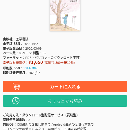
出版社
医学書院
電子版ISSN
1882-143X
電子版発売日
2020/03/09
ページ数
88ページ
判型
B5
フォーマット
PDF（パソコンへのダウンロード不可）
¥1,650
電子版販売価格：
(本体¥1,500＋税10％)
印刷版ISSN
1341-7045
印刷版発行年月
2020/02
カートに入れる
ちょっと立ち読み
ご利用方法
ダウンロード型配信サービス（買切型）
同時使用端末数
3
対応OS
iOS最新の２世代前まで / Android最新の２世代前まで
※コンテンツの使用にあたり、専用ビューアisho.jpが必要