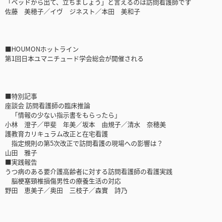
「ベッドから出て、立ちましょう」と言えるのは訪問看護師です
佐藤 美穂子／イヴ ジネスト／本田 美和子
■HOUMONホットライン
第1回日本ユマニチュード学会総会が開催される
■特別記事
座談会 訪問看護師の臨床推論
「情報の少ない指示書をもらったら」
小林 澄子／甲斐 年美／坂本 由規子／清水 奈穂美
護教育カリキュラム改正と在宅看護
指定規則の第5次改正で訪問看護の現場への影響は？
山田 雅子
■実践報告
うつ病のある要介護高齢者に対する訪問看護師の看護実践
脳梗塞頸椎損傷男性の療養生活の対応
野田 恵美子／奥田 三枝子／森實 詩乃