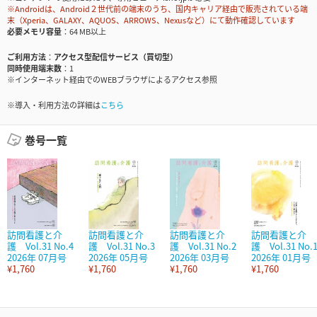
※Androidは、Android２世代前の端末のうち、国内キャリア経由で販売されている端
末（Xperia、GALAXY、AQUOS、ARROWS、Nexusなど）にて動作確認しています
必要メモリ容量
64 MB以上
ご利用方法
アクセス型配信サービス（買切型）
同時使用端末数
1
※インターネット経由でのWEBブラウザによるアクセス参照
※導入・利用方法の詳細は
こちら
巻号一覧
訪問看護と介
訪問看護と介
訪問看護と介
訪問看護と介
護 Vol.31 No.4
護 Vol.31 No.3
護 Vol.31 No.2
護 Vol.31 No.
2026年 07月号
2026年 05月号
2026年 03月号
2026年 01月号
¥1,760
¥1,760
¥1,760
¥1,760