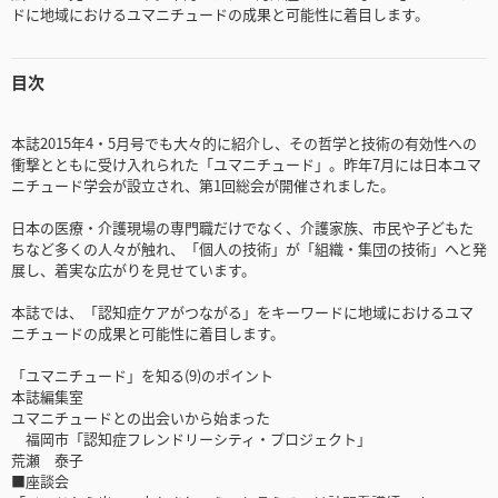
ドに地域におけるユマニチュードの成果と可能性に着目します。
目次
本誌2015年4・5月号でも大々的に紹介し、その哲学と技術の有効性への
衝撃とともに受け入れられた「ユマニチュード」。昨年7月には日本ユマ
ニチュード学会が設立され、第1回総会が開催されました。
日本の医療・介護現場の専門職だけでなく、介護家族、市民や子どもた
ちなど多くの人々が触れ、「個人の技術」が「組織・集団の技術」へと発
展し、着実な広がりを見せています。
本誌では、「認知症ケアがつながる」をキーワードに地域におけるユマ
ニチュードの成果と可能性に着目します。
「ユマニチュード」を知る(9)のポイント
本誌編集室
ユマニチュードとの出会いから始まった
福岡市「認知症フレンドリーシティ・プロジェクト」
荒瀬 泰子
■座談会