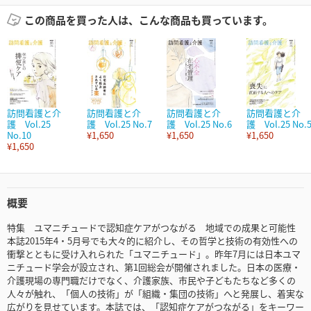
この商品を買った人は、こんな商品も買っています。
訪問看護と介
訪問看護と介
訪問看護と介
訪問看護と介
護 Vol.25
護 Vol.25 No.7
護 Vol.25 No.6
護 Vol.25 No.
No.10
¥1,650
¥1,650
¥1,650
¥1,650
概要
特集 ユマニチュードで認知症ケアがつながる 地域での成果と可能性
本誌2015年4・5月号でも大々的に紹介し、その哲学と技術の有効性への
衝撃とともに受け入れられた「ユマニチュード」。昨年7月には日本ユマ
ニチュード学会が設立され、第1回総会が開催されました。日本の医療・
介護現場の専門職だけでなく、介護家族、市民や子どもたちなど多くの
人々が触れ、「個人の技術」が「組織・集団の技術」へと発展し、着実な
広がりを見せています。本誌では、「認知症ケアがつながる」をキーワー