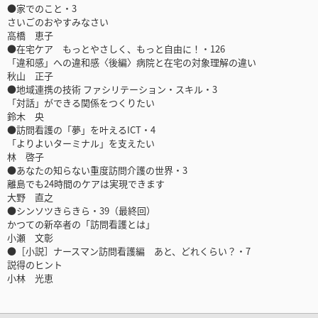
●家でのこと・3
さいごのおやすみなさい
高橋 恵子
●在宅ケア もっとやさしく、もっと自由に！・126
「違和感」への違和感〈後編〉病院と在宅の対象理解の違い
秋山 正子
●地域連携の技術 ファシリテーション・スキル・3
「対話」ができる関係をつくりたい
鈴木 央
●訪問看護の「夢」を叶えるICT・4
「よりよいターミナル」を支えたい
林 啓子
●あなたの知らない重度訪問介護の世界・3
離島でも24時間のケアは実現できます
大野 直之
●シンソツきらきら・39（最終回）
かつての新卒者の「訪問看護とは」
小瀬 文彰
●［小説］ナースマン訪問看護編 あと、どれくらい？・7
説得のヒント
小林 光恵