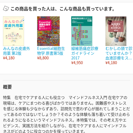
この商品を買った人は、こんな商品も買っています。
みんなの皮膚外
Essential細胞生
線維筋痛症診療
むかしの頭で診
用薬 第2版
物学 原書第5版
ガイドライン
ていませんか？
¥4,180
¥8,800
2017
血液診療をス...
¥4,950
¥4,180
概要
特集 在宅でケアする人にも役立つ マインドフルネス入門 在宅ケアの
現場は、ケアにまつわる喜びばかりではありません。困難感やストレス
を感じる体験も少なからずあり、訪問先で思わず心が揺れてしまうことだ
ってあるのではないでしょうか？そのような体験も落ち着いて受け止めら
れるようになるというマインドフルネス。本特集では、その考え方やエ
ビデンス、実践方法を紹介しながら、在宅でケアする人にマインドフル
ネスがどのように役立つのかを探っていきます。