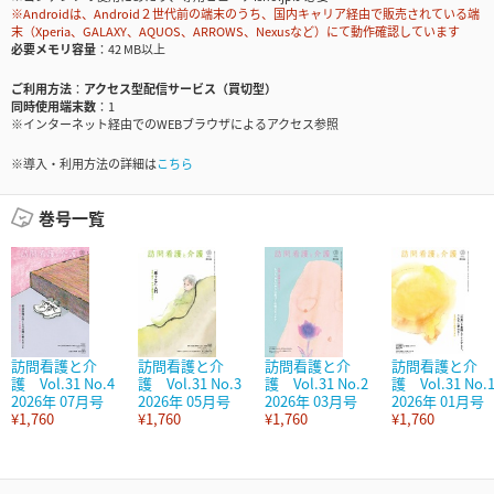
※Androidは、Android２世代前の端末のうち、国内キャリア経由で販売されている端
末（Xperia、GALAXY、AQUOS、ARROWS、Nexusなど）にて動作確認しています
必要メモリ容量
42 MB以上
ご利用方法
アクセス型配信サービス（買切型）
同時使用端末数
1
※インターネット経由でのWEBブラウザによるアクセス参照
※導入・利用方法の詳細は
こちら
巻号一覧
訪問看護と介
訪問看護と介
訪問看護と介
訪問看護と介
護 Vol.31 No.4
護 Vol.31 No.3
護 Vol.31 No.2
護 Vol.31 No.
2026年 07月号
2026年 05月号
2026年 03月号
2026年 01月号
¥1,760
¥1,760
¥1,760
¥1,760