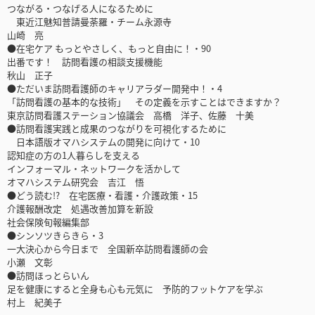
つながる・つなげる人になるために
東近江魅知普請曼荼羅・チーム永源寺
山崎 亮
●在宅ケア もっとやさしく、もっと自由に！・90
出番です！ 訪問看護の相談支援機能
秋山 正子
●ただいま訪問看護師のキャリアラダー開発中！・4
「訪問看護の基本的な技術」 その定義を示すことはできますか？
東京訪問看護ステーション協議会 高橋 洋子、佐藤 十美
●訪問看護実践と成果のつながりを可視化するために
日本語版オマハシステムの開発に向けて・10
認知症の方の1人暮らしを支える
インフォーマル・ネットワークを活かして
オマハシステム研究会 吉江 悟
●どう読む!? 在宅医療・看護・介護政策・15
介護報酬改定 処遇改善加算を新設
社会保険旬報編集部
●シンソツきらきら・3
一大決心から今日まで 全国新卒訪問看護師の会
小瀬 文彰
●訪問ほっとらいん
足を健康にすると全身も心も元気に 予防的フットケアを学ぶ
村上 紀美子