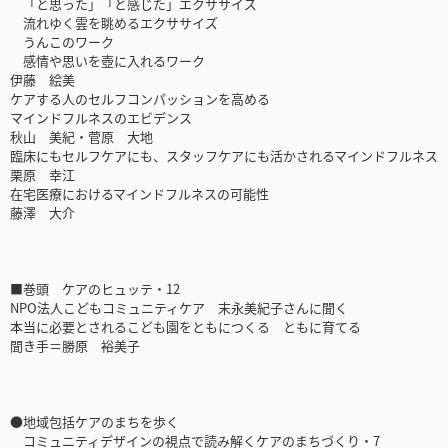
「と思った」「と感じた」エクササイズ
流れゆく雲を眺めるエクササイズ
うんこのワーク
感情や思いを壺に入れるワーク
伊藤 絵美
ケアする人のセルフコンパッションを高める
マインドフルネスのエビデンス
秋山 美紀・菅原 大地
臨床にもセルフケアにも、スタッフケアにも活かされるマインドフルネス
栗原 幸江
在宅医療におけるマインドフルネスの可能性
藤澤 大介
■巻頭 ケアのヒュッテ・12
NPO法人こどもコミュニティケア 末永美紀子さんに聞く
本当に必要とされるこども園をともにつくる ともに育てる
聞き手＝勝原 裕美子
●地域包括ケアのまちを歩く
コミュニティデザインの視点で読み解くケアのまちづくり・7