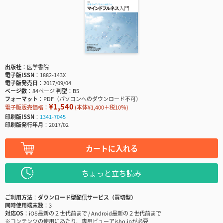
出版社
医学書院
電子版ISSN
1882-143X
電子版発売日
2017/09/04
ページ数
84ページ
判型
B5
フォーマット
PDF（パソコンへのダウンロード不可）
¥1,540
電子版販売価格：
(本体¥1,400＋税10％)
印刷版ISSN
1341-7045
印刷版発行年月
2017/02
カートに入れる
ちょっと立ち読み
ご利用方法
ダウンロード型配信サービス（買切型）
同時使用端末数
3
対応OS
iOS最新の２世代前まで / Android最新の２世代前まで
※コンテンツの使用にあたり、専用ビューアisho.jpが必要