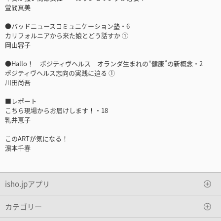
萱間真美
●バッドニュースコミュニケーション塾・6
カリフォルニアから来た娘とどう話すか ①
岡山容子
●Hallo！ ポジティヴヘルス オランダ生まれの“健康”の新概念・2
ポジティヴヘルス志向の実践に迫る ①
川田尚吾
■レポート
こちら現場からお届けします！・18
乳井恵子
このARTが気になる！
濵本千春
isho.jpアプリ
カテゴリー