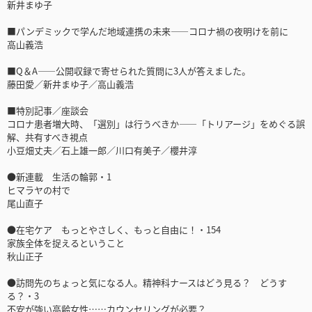
新井まゆ子
■パンデミックで学んだ地域連携の未来――コロナ禍の夜明けを前に
高山義浩
■Q＆A――公開収録で寄せられた質問に3人が答えました。
藤田愛／新井まゆ子／高山義浩
■特別記事／座談会
コロナ患者増大時、「選別」は行うべきか――「トリアージ」をめぐる誤
解、共有すべき視点
小豆畑丈夫／石上雄一郎／川口有美子／櫻井淳
●新連載 生活の輪郭・1
ヒマラヤの村で
尾山直子
●在宅ケア もっとやさしく、もっと自由に！・154
家族全体を捉えるということ
秋山正子
●訪問先のちょっと気になる人。精神科ナースはどう見る？ どうす
る？・3
不安が強い高齢女性……カウンセリングが必要？