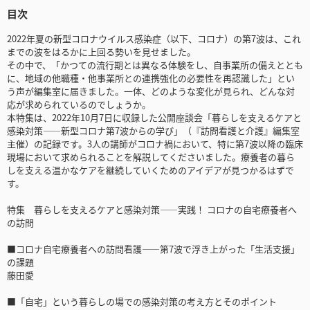
目次
2022年夏の新型コロナウイルス感染症（以下、コロナ）の第7波は、これ
までの波をはるかに上回る勢いを見せました。
その中で、「かつての流行期とは異なる体験をし、自事業所の備えととも
に、地域の他職種・他事業所との連携強化の必要性を再認識した」とい
う声が編集室に届きました。一体、どのような変化が見られ、どんな対
応が求められているのでしょうか。
本特集は、2022年10月7日に収録した公開座談会「暮らしを支えるケアと
感染対策――新型コロナ第7波からの学び」（『訪問看護と介護』編集室
主催）の記録です。3人の講師がコロナ禍において、特に第7波以降の臨床
現場において求められることを解説してくださいました。療養者の暮ら
しを支える温かなケアを継続していくためのアイデアが見つかるはずで
す。
特集 暮らしを支えるケアと感染対策――実践！ コロナの自宅療養者へ
の訪問
■コロナ自宅療養者への訪問看護――第7波で浮き上がった「生活支援」
の課題
藤田愛
■「自宅」という暮らしの場での感染対策の考え方とそのポイント