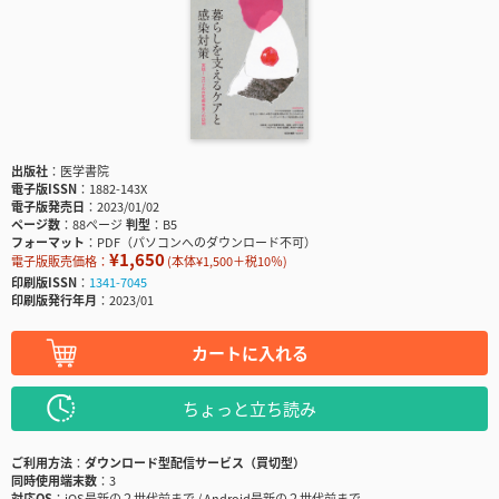
出版社
医学書院
電子版ISSN
1882-143X
電子版発売日
2023/01/02
ページ数
88ページ
判型
B5
フォーマット
PDF（パソコンへのダウンロード不可）
¥1,650
電子版販売価格：
(本体¥1,500＋税10％)
印刷版ISSN
1341-7045
印刷版発行年月
2023/01
カートに入れる
ちょっと立ち読み
ご利用方法
ダウンロード型配信サービス（買切型）
同時使用端末数
3
対応OS
iOS最新の２世代前まで / Android最新の２世代前まで