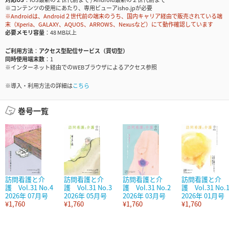
※コンテンツの使用にあたり、専用ビューアisho.jpが必要
※Androidは、Android２世代前の端末のうち、国内キャリア経由で販売されている端
末（Xperia、GALAXY、AQUOS、ARROWS、Nexusなど）にて動作確認しています
必要メモリ容量
48 MB以上
ご利用方法
アクセス型配信サービス（買切型）
同時使用端末数
1
※インターネット経由でのWEBブラウザによるアクセス参照
※導入・利用方法の詳細は
こちら
巻号一覧
訪問看護と介
訪問看護と介
訪問看護と介
訪問看護と介
護 Vol.31 No.4
護 Vol.31 No.3
護 Vol.31 No.2
護 Vol.31 No.
2026年 07月号
2026年 05月号
2026年 03月号
2026年 01月号
¥1,760
¥1,760
¥1,760
¥1,760