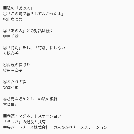
■私の「あの人」
①「この町で暮らしてよかったよ」
松山なつむ
②「あの人」との対話は続く
榊原千秋
③「特別」をし、「特別」にしない
大橋奈美
④両親の看取り
柴田三奈子
⑤ふたりの絆
安達弓恵
⑥訪問看護師としての私の根幹
富岡里江
■巻頭／マグネットステーション
「らしさ」の追及と共有
中央パートナーズ株式会社 東京ひかりナースステーション