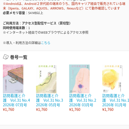
※Androidは、Android２世代前の端末のうち、国内キャリア経由で販売されている端
末（Xperia、GALAXY、AQUOS、ARROWS、Nexusなど）にて動作確認しています
必要メモリ容量
54 MB以上
ご利用方法
アクセス型配信サービス（買切型）
同時使用端末数
1
※インターネット経由でのWEBブラウザによるアクセス参照
※導入・利用方法の詳細は
こちら
巻号一覧
訪問看護と介
訪問看護と介
訪問看護と介
訪問看護と介
護 Vol.31 No.4
護 Vol.31 No.3
護 Vol.31 No.2
護 Vol.31 No.
2026年 07月号
2026年 05月号
2026年 03月号
2026年 01月号
¥1,760
¥1,760
¥1,760
¥1,760