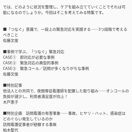
では、どのように状況を整理し、ケアを組み立てていくことでそれは可
能になるのでしょうか。今回はそこを考えてみる特集です。
■「つなぐ」意識で、一段上の緊急対応を実践する――3つ段階で考える
べきこと
佐藤文俊
■事例で学ぶ、「つなぐ」緊急対応
CASE① 即対応が必要な事例
CASE② 緊急対応の典型的事例
CASE③ 緊急コール／訪問が多くなりがちな事例
佐藤文俊
■特別記事
他法人との共同で、夜間専従看護師を配置した取り組み――オンコールの
負担が減少し、利用者満足度が向上！
木戸恵子
■特別企画 訪問看護の有害事象――事故、ヒヤリ・ハット、感染症は
どのぐらい発生しているのか
訪問看護従事者が経験する事故
柏木聖代