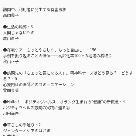
訪問中、利用者に発生する有害事象
森岡典子
●生活の輪郭・3
人間じゃないもの
尾山直子
●在宅ケア もっとやさしく、もっと自由に！・156
事例を振り返ることの価値――高齢化率100％の地域の看取り
秋山正子
●訪問先の「ちょっと気になる人」。精神科ナースはどう見る？ どうす
る？・5
心療内科の医師とのコミュニケーション
萱間真美
●Hallo！ ポジティヴヘルス オランダ生まれの“健康”の新概念・4
ポジティヴヘルス志向の実践に迫る③
川田尚吾
●暮らしの手触り・2
ジェンダーとケアのはざま