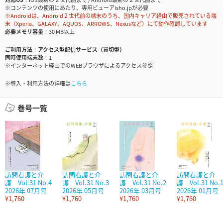
※コンテンツの使用にあたり、専用ビューアisho.jpが必要
※Androidは、Android２世代前の端末のうち、国内キャリア経由で販売されている端
末（Xperia、GALAXY、AQUOS、ARROWS、Nexusなど）にて動作確認しています
必要メモリ容量
30 MB以上
ご利用方法
アクセス型配信サービス（買切型）
同時使用端末数
1
※インターネット経由でのWEBブラウザによるアクセス参照
※導入・利用方法の詳細は
こちら
巻号一覧
訪問看護と介
訪問看護と介
訪問看護と介
訪問看護と介
護 Vol.31 No.4
護 Vol.31 No.3
護 Vol.31 No.2
護 Vol.31 No.
2026年 07月号
2026年 05月号
2026年 03月号
2026年 01月号
¥1,760
¥1,760
¥1,760
¥1,760