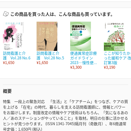
この商品を買った人は、こんな商品も買っています。
訪問看護と介
訪問看護と介
便通異常症診療
ここが知りたか
護 Vol.28 No.6
護 Vol.28 No.5
ガイドライン
った緩和ケア 
¥1,650
¥1,650
2023―慢性便...
訂第3版
¥3,300
¥3,190
概要
特集 一段上の緊急対応 「生活」と「ケアチーム」をつなぎ、ケアの質
を上げる 「在宅」の時代、暮らしを支える訪問看護師に、情報とパワー
をお届けします。制度改定の情報やケア技術はもちろん、「気になるあの
人／あのステーションがやっていること」を取材。明日の仕事に活かせる
ヒントが見つかります。 (ISSN 1341-7045)隔月刊（奇数月）、年6冊通常
号定価：1,650円 (税込)