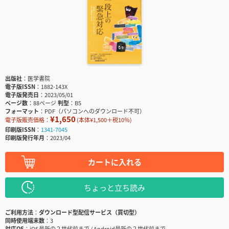
出版社
医学書院
電子版ISSN
1882-143X
電子版発売日
2023/05/01
ページ数
88ページ
判型
B5
フォーマット
PDF（パソコンへのダウンロード不可）
¥1,650
電子版販売価格：
(本体¥1,500＋税10％)
印刷版ISSN
1341-7045
印刷版発行年月
2023/04
カートに入れる
ちょっと立ち読み
ご利用方法
ダウンロード型配信サービス（買切型）
同時使用端末数
3
対応OS
iOS最新の２世代前まで / Android最新の２世代前まで