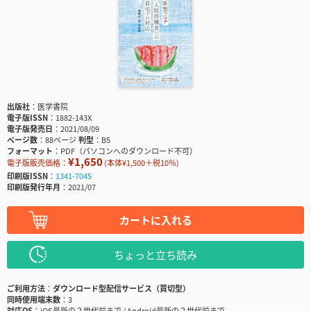
出版社
医学書院
電子版ISSN
1882-143X
電子版発売日
2021/08/09
ページ数
88ページ
判型
B5
フォーマット
PDF（パソコンへのダウンロード不可）
¥1,650
電子版販売価格：
(本体¥1,500＋税10％)
印刷版ISSN
1341-7045
印刷版発行年月
2021/07
カートに入れる
ちょっと立ち読み
ご利用方法
ダウンロード型配信サービス（買切型）
同時使用端末数
3
対応OS
iOS最新の２世代前まで / Android最新の２世代前まで