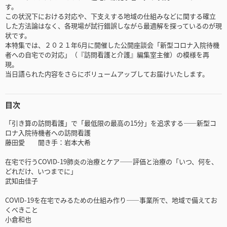
す。
この状況下における対応や、下支えする地域の仕組みなどに関する確立
した方法論はなく、各現場が試行錯誤しながら最適解を探っているのが現
状です。
本特集では、２０２１年6月に開催した公開座談会「新型コロナ入院待機
者への自宅での対応」（『訪問看護と介護』編集室主催）の模様を再
現。
当日語られた内容をさらにボリュームアップしてお届けいたします。
目次
「引き算の訪問看護」で「最低限の最高の15分」を追求する――新型コ
ロナ入院待機者への訪問看護
藤田愛 聞き手：岩本大希
在宅で行うCOVID-19肺炎の治療とケア――評価と治療の「いつ、何を、
どれだけ、いつまでに」
武知由佳子
COVID-19を在宅でみるための仕組み作り――事業所で、地域で備えてお
くべきこと
小倉和也