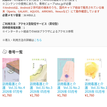
※コンテンツの使用にあたり、専用ビューアisho.jpが必要
※Androidは、Android２世代前の端末のうち、国内キャリア経由で販売されている端
末（Xperia、GALAXY、AQUOS、ARROWS、Nexusなど）にて動作確認しています
必要メモリ容量
36 MB以上
ご利用方法
アクセス型配信サービス（買切型）
同時使用端末数
1
※インターネット経由でのWEBブラウザによるアクセス参照
※導入・利用方法の詳細は
こちら
巻号一覧
訪問看護と介
訪問看護と介
訪問看護と介
訪問看護と介
護 Vol.31 No.4
護 Vol.31 No.3
護 Vol.31 No.2
護 Vol.31 No.
2026年 07月号
2026年 05月号
2026年 03月号
2026年 01月号
¥1,760
¥1,760
¥1,760
¥1,760