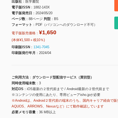
出版社
医学書院
電子版ISSN
1882-143X
電子版発売日
2024/05/20
ページ数
88ページ
判型
B5
フォーマット
PDF（パソコンへのダウンロード不可）
¥1,650
電子版販売価格：
(本体¥1,500＋税10％)
印刷版ISSN
1341-7045
印刷版発行年月
2024/04
ご利用方法
ダウンロード型配信サービス（買切型）
同時使用端末数
3
対応OS
iOS最新の２世代前まで / Android最新の２世代前まで
※コンテンツの使用にあたり、専用ビューアisho.jpが必要
※Androidは、Android２世代前の端末のうち、国内キャリア経由で販
AQUOS、ARROWS、Nexusなど）にて動作確認しています
必要メモリ容量
36 MB以上