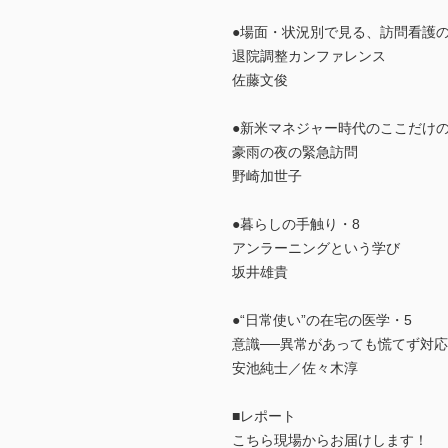
●場面・状況別で見る、訪問看護の
退院調整カンファレンス
佐藤文俊
●新米マネジャー時代のここだけの
豪雨の夜の緊急訪問
野崎加世子
●暮らしの手触り・8
アンラーニングという学び
坂井雄貴
●“日常使い”の在宅の医学・5
意識──異常があっても慌てず対
安池純士／佐々木淳
■レポート
こちら現場からお届けします！