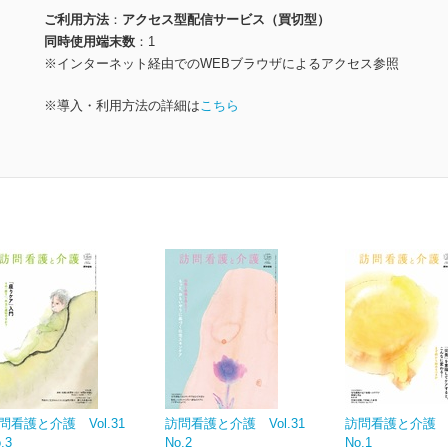
ご利用方法
アクセス型配信サービス（買切型）
同時使用端末数
1
※インターネット経由でのWEBブラウザによるアクセス参照
※導入・利用方法の詳細は
こちら
問看護と介護 Vol.31
訪問看護と介護 Vol.31
訪問看護と介護 Vo
.3
No.2
No.1