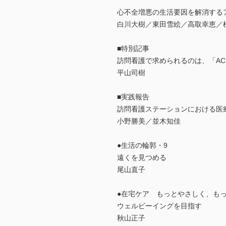
心不全増悪の生活要因を解消する
白川大樹／東田雪絵／高取幸恵／
■特別記事
訪問看護で求められるのは、「AC
平山司樹
■実践報告
訪問看護ステーションにおける医
小野勝美／並木知佳
●生活の輪郭・9
遠くを見つめる
尾山直子
●在宅ケア もっとやさしく、もっ
ウェルビーイングを目指す
秋山正子