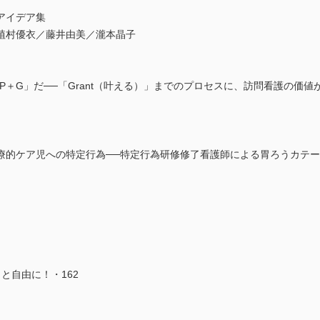
アイデア集
植村優衣／藤井由美／瀧本晶子
P＋G」だ──「Grant（叶える）」までのプロセスに、訪問看護の価値
療的ケア児への特定行為──特定行為研修修了看護師による胃ろうカテ
と自由に！・162