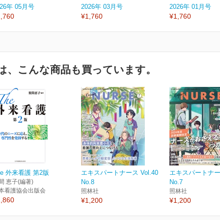
026年 05月号
2026年 03月号
2026年 01月号
,760
¥1,760
¥1,760
は、こんな商品も買っています。
he 外来看護 第2版
エキスパートナース Vol.40
エキスパートナース 
間 恵子(編著)
No.8
No.7
本看護協会出版会
照林社
照林社
,860
¥1,200
¥1,200