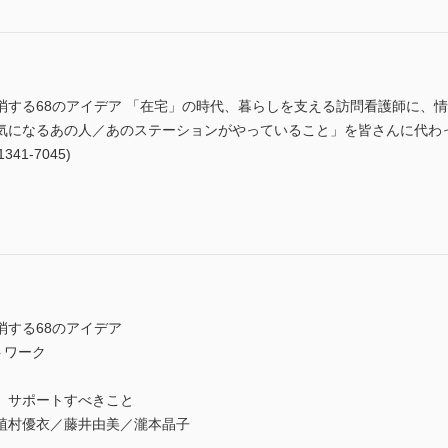
消する68のアイデア 「在宅」の時代、暮らしを支える訪問看護師に、
気になるあの人／あのステーションがやっていること」を皆さんに代わ
41-7045)
消する68のアイデア
トワーク
、サポートすべきこと
植村優衣／藤井由美／瀧本晶子