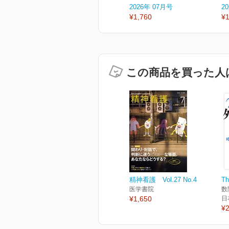
2026年 07月号
2
¥1,760
¥1
この商品を買った人
精神看護 Vol.27 No.4
T
医学書院
数
¥1,650
日
¥2