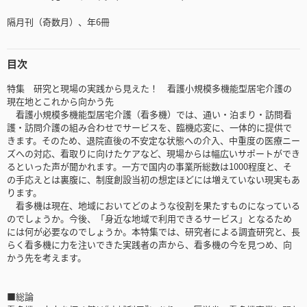
隔月刊（奇数月）、年6冊
目次
特集 研究と現場の実践から見えた！ 看護小規模多機能型居宅介護の
現在地とこれから向かう先
看護小規模多機能型居宅介護（看多機）では、通い・泊まり・訪問看
護・訪問介護の組み合わせでサービスを、臨機応変に、一体的に提供で
きます。そのため、退院直後の不安定な状態への介入、中重度の医療ニー
ズへの対応、看取りに向けたケアなど、現場からは幅広いサポートができ
るといった声が聞かれます。一方で国内の事業所総数は1000程度と、そ
の手応えとは裏腹に、制度創設当初の想定ほどには増えていない現実もあ
ります。
看多機は現在、地域においてどのような役割を果たすものになっている
のでしょうか。今後、「身近な地域で利用できるサービス」となるため
には何が必要なのでしょうか。本特集では、研究者による調査研究と、長
らく看多機に力を注いできた実践者の声から、看多機の今を見つめ、向
かう先を考えます。
■総論