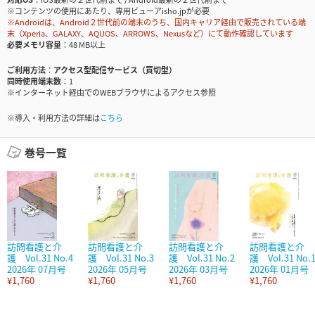
※コンテンツの使用にあたり、専用ビューアisho.jpが必要
※Androidは、Android２世代前の端末のうち、国内キャリア経由で販売されている端
末（Xperia、GALAXY、AQUOS、ARROWS、Nexusなど）にて動作確認しています
必要メモリ容量
48 MB以上
ご利用方法
アクセス型配信サービス（買切型）
同時使用端末数
1
※インターネット経由でのWEBブラウザによるアクセス参照
※導入・利用方法の詳細は
こちら
巻号一覧
訪問看護と介
訪問看護と介
訪問看護と介
訪問看護と介
護 Vol.31 No.4
護 Vol.31 No.3
護 Vol.31 No.2
護 Vol.31 No.
2026年 07月号
2026年 05月号
2026年 03月号
2026年 01月号
¥1,760
¥1,760
¥1,760
¥1,760