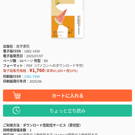
出版社
医学書院
電子版ISSN
1882-143X
電子版発売日
2025/07/07
ページ数
88ページ
判型
B5
フォーマット
PDF（パソコンへのダウンロード不可）
¥1,760
電子版販売価格：
(本体¥1,600＋税10％)
印刷版ISSN
1341-7045
印刷版発行年月
2025/06
カートに入れる
ちょっと立ち読み
ご利用方法
ダウンロード型配信サービス（買切型）
同時使用端末数
3
対応OS
iOS最新の２世代前まで / Android最新の２世代前まで