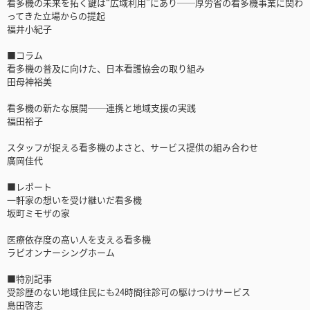
看多機の未来を拓く鍵は“広域利用”にあり──厚労省の看多機事業に関わ
ってきた立場からの提起
福井小紀子
■コラム
看多機の普及に向けた、日本看護協会の取り組み
田母神裕美
看多機の新たな展開──連携と地域支援の実践
福田裕子
スタッフが捉える看多機のよさと、サービス提供の組み合わせ
廣岡佳代
■レポート
一軒家の想いを受け継いだ看多機
坂町ミモザの家
医療依存度の高い人を支える看多機
ラピオンナーシングホーム
■特別記事
受診歴のない地域住民にも24時間往診可の駆けつけサービス
島田啓志