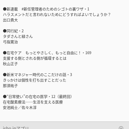
●新連載 #新任管理者のためのシゴトの裏ワザ・1
ハラスメントだと言われないためにどうすればよいでしょうか？
出口貴大
●同行紀・2
タダさんと緑さん
弓指寛治
●在宅ケア もっとやさしく、もっと自由に！・169
支援する側とされる側が循環するとは
秋山正子
●新米マネジャー時代のここだけの話・3
きっかけは個性を打ち出すことだった
那須祐子
●“日常使い”の在宅の医学・12（最終回）
在宅酸素療法──生活を支える医療
安池純士／佐々木淳
isho.jpアプリ