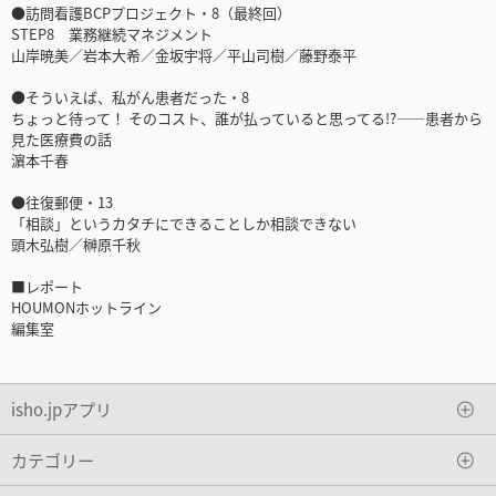
●訪問看護BCPプロジェクト・8（最終回）
STEP8 業務継続マネジメント
山岸暁美／岩本大希／金坂宇将／平山司樹／藤野泰平
●そういえば、私がん患者だった・8
ちょっと待って！ そのコスト、誰が払っていると思ってる!?――患者から
見た医療費の話
濵本千春
●往復郵便・13
「相談」というカタチにできることしか相談できない
頭木弘樹／榊原千秋
■レポート
HOUMONホットライン
編集室
isho.jpアプリ
カテゴリー