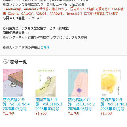
※コンテンツの使用にあたり、専用ビューアisho.jpが必要
※Androidは、Android２世代前の端末のうち、国内キャリア経由で販売されている端
末（Xperia、GALAXY、AQUOS、ARROWS、Nexusなど）にて動作確認しています
必要メモリ容量
36 MB以上
ご利用方法
アクセス型配信サービス（買切型）
同時使用端末数
1
※インターネット経由でのWEBブラウザによるアクセス参照
※導入・利用方法の詳細は
こちら
巻号一覧
訪問看護と介
訪問看護と介
訪問看護と介
訪問看護と介
護 Vol.31 No.4
護 Vol.31 No.3
護 Vol.31 No.2
護 Vol.31 No.
2026年 07月号
2026年 05月号
2026年 03月号
2026年 01月号
¥1,760
¥1,760
¥1,760
¥1,760