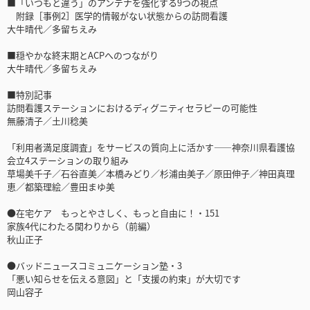
■「いつもと違う」のアンテナを強化する9つの視点
附録［事例2］医学的情報がない状態からの訪問看護
大牛晴代／多留ちえみ
■穏やかな終末期とACPへのつながり
大牛晴代／多留ちえみ
■特別記事
訪問看護ステーションにおけるディグニティセラピーの可能性
無藤清子／土川稔美
「利用者満足度調査」をサービスの質向上に活かす――神奈川県看護協
会立4ステーションの取り組み
草場美千子／石谷直美／本橋みどり／杉浦由美子／原田伸子／神田真理
恵／都築理絵／豊田まゆ美
●在宅ケア もっとやさしく、もっと自由に！・151
家族4代にわたる関わりから（前編）
秋山正子
●バッドニュースコミュニケーション塾・3
「悪い知らせを伝える意図」と「支援の約束」が大切です
岡山容子