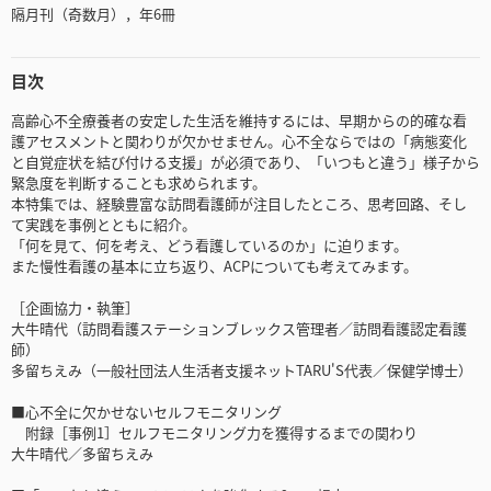
隔月刊（奇数月），年6冊
目次
高齢心不全療養者の安定した生活を維持するには、早期からの的確な看
護アセスメントと関わりが欠かせません。心不全ならではの「病態変化
と自覚症状を結び付ける支援」が必須であり、「いつもと違う」様子から
緊急度を判断することも求められます。
本特集では、経験豊富な訪問看護師が注目したところ、思考回路、そし
て実践を事例とともに紹介。
「何を見て、何を考え、どう看護しているのか」に迫ります。
また慢性看護の基本に立ち返り、ACPについても考えてみます。
［企画協力・執筆］
大牛晴代（訪問看護ステーションブレックス管理者／訪問看護認定看護
師）
多留ちえみ（一般社団法人生活者支援ネットTARU'S代表／保健学博士）
■心不全に欠かせないセルフモニタリング
附録［事例1］セルフモニタリング力を獲得するまでの関わり
大牛晴代／多留ちえみ