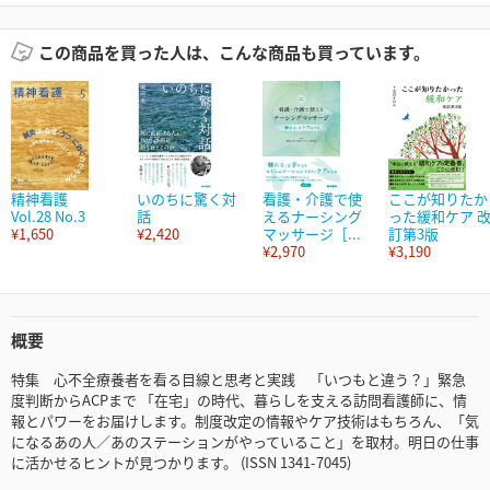
この商品を買った人は、こんな商品も買っています。
精神看護
いのちに驚く対
看護・介護で使
ここが知りたか
Vol.28 No.3
話
えるナーシング
った緩和ケア 
¥1,650
¥2,420
マッサージ［...
訂第3版
¥2,970
¥3,190
概要
特集 心不全療養者を看る目線と思考と実践 「いつもと違う？」緊急
度判断からACPまで 「在宅」の時代、暮らしを支える訪問看護師に、情
報とパワーをお届けします。制度改定の情報やケア技術はもちろん、「気
になるあの人／あのステーションがやっていること」を取材。明日の仕事
に活かせるヒントが見つかります。 (ISSN 1341-7045)