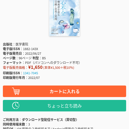
出版社
医学書院
電子版ISSN
1882-143X
電子版発売日
2022/06/27
ページ数
96ページ
判型
B5
フォーマット
PDF（パソコンへのダウンロード不可）
¥1,650
電子版販売価格：
(本体¥1,500＋税10％)
印刷版ISSN
1341-7045
印刷版発行年月
2022/07
カートに入れる
ちょっと立ち読み
ご利用方法
ダウンロード型配信サービス（買切型）
同時使用端末数
3
対応OS
iOS最新の２世代前まで / Android最新の２世代前まで