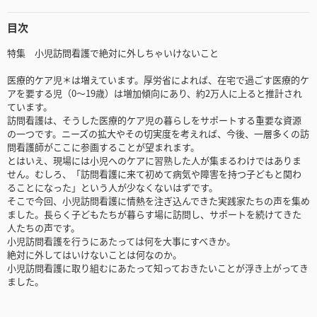
目次
特集 小児訪問看護で絶対に外しちゃいけないこと
医療的ケア児＊は増えています。厚労省によれば、在宅で過ごす医療的ケ
アを要する児（0～19歳）は増加傾向にあり、約2万人に上ると推計され
ています。
訪問看護は、そうした医療的ケア児の暮らしをサポートする重要な資源
の一つです。ニーズの拡大やその切実度を考えれば、今後、一層多くの訪
問看護師がここに参画することが望まれます。
とはいえ、現場には小児へのケアに習熟した人が集まるわけではありま
せん。むしろ、「訪問看護に来て初めて病気や障害を持つ子どもと関わ
ることになった」という人が少なくないはずです。
そこで今回、小児訪問看護に情熱を注ぎ込んできた実践家たちの声を集め
ました。長らく子どもたちが暮らす場に訪問し、サポートを続けてきた
人たちの声です。
小児訪問看護を行うにあたっては何を大事にすべきか。
絶対に外してはいけないことは何なのか。
小児訪問看護に取り組むにあたって知っておきたいことが浮き上がってき
ました。