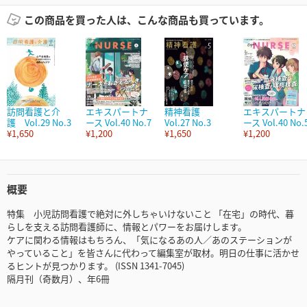
この商品を買った人は、こんな商品も買っています。
訪問看護と介
エキスパートナ
精神看護
エキスパートナ
護 Vol.29 No.3
ース Vol.40 No.7
Vol.27 No.3
ース Vol.40 No.
¥1,650
¥1,200
¥1,650
¥1,200
概要
特集 小児訪問看護で絶対に外しちゃいけないこと 「在宅」の時代、暮
らしを支える訪問看護師に、情報とパワーをお届けします。
ケアに関わる情報はもちろん、「気になるあの人／あのステーションが
やっていること」を皆さんに代わって編集室が取材。明日の仕事に活かせ
るヒントが見つかります。 (ISSN 1341-7045)
隔月刊（奇数月）、年6冊