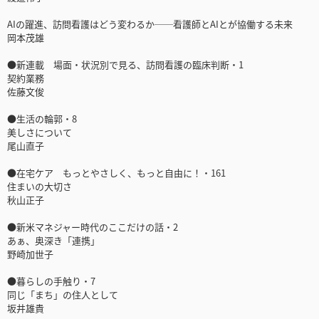
AIの躍進、訪問看護はどう変わるか──看護師とAIとが協働する未来
岡本茂雄
●新連載 場面・状況別で見る、訪問看護の臨床判断・1
契約業務
佐藤文俊
●生活の輪郭・8
美しさについて
尾山直子
●在宅ケア もっとやさしく、もっと自由に！・161
住まいの大切さ
秋山正子
●新米マネジャー時代のここだけの話・2
あぁ、奥深き「連携」
野崎加世子
●暮らしの手触り・7
同じ「まち」の住人として
坂井雄貴