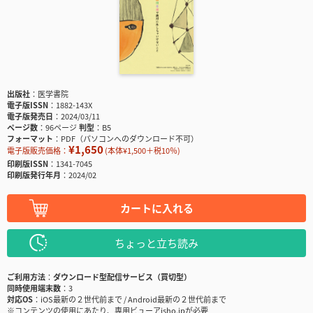
出版社
医学書院
電子版ISSN
1882-143X
電子版発売日
2024/03/11
ページ数
96ページ
判型
B5
フォーマット
PDF（パソコンへのダウンロード不可）
¥1,650
電子版販売価格：
(本体¥1,500＋税10％)
印刷版ISSN
1341-7045
印刷版発行年月
2024/02
カートに入れる
ちょっと立ち読み
ご利用方法
ダウンロード型配信サービス（買切型）
同時使用端末数
3
対応OS
iOS最新の２世代前まで / Android最新の２世代前まで
※コンテンツの使用にあたり、専用ビューアisho.jpが必要