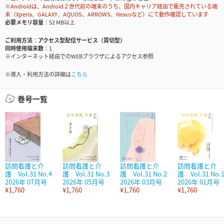
※Androidは、Android２世代前の端末のうち、国内キャリア経由で販売されている端
末（Xperia、GALAXY、AQUOS、ARROWS、Nexusなど）にて動作確認しています
必要メモリ容量
52 MB以上
ご利用方法
アクセス型配信サービス（買切型）
同時使用端末数
1
※インターネット経由でのWEBブラウザによるアクセス参照
※導入・利用方法の詳細は
こちら
巻号一覧
訪問看護と介
訪問看護と介
訪問看護と介
訪問看護と介
護 Vol.31 No.4
護 Vol.31 No.3
護 Vol.31 No.2
護 Vol.31 No.
2026年 07月号
2026年 05月号
2026年 03月号
2026年 01月号
¥1,760
¥1,760
¥1,760
¥1,760