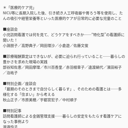
＊「医療的ケア児」
NICU等に長期入院した後、引き続き人工呼吸器や胃ろう等を使用し、た
んの吸引や経管栄養等といった医療的ケアが日常的に必要な児童のこと
■座談会
小児訪問看護では何を見て、どうケアをすべきか──“特化型”の看護師に
聞いた！
小淵朋子／高野典子／岡田理沙／小倉遊／佐藤文俊
■診療報酬算定はできないが、必要に迫られ行っていること──暮らしの
豊かさを求めた現場の実践
部谷知佐恵／岡田摩理／市川百香里／赤羽根章子／遠渡絹代／濱田裕子
／泊祐子
■特別企画／座談会
「最期のそのときまで自分らしく暮らす」、そのための看護とは──多
様化する「住まい」から考える
秋山正子／市原美穂／宇都宮宏子／中村順子
■特別記事
訪問看護師による金銭管理支援──暮らしの安定をもたらす看護ケアに
なった事例より
渡邉怜子